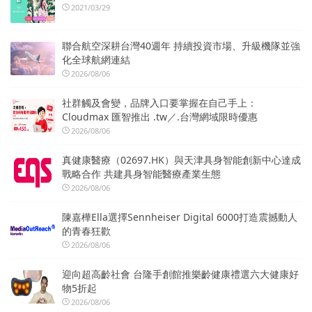
2021/03/29
聯合航空深耕台灣40週年 持續投資市場、升級機隊並強
化全球航網連結
2026/08/06
社群觸及會變，品牌入口要掌握在自己手上：
Cloudmax 匯智推出 .tw／.台灣網域限時優惠
2026/08/06
真健康醫療（02697.HK）與天津具身智能創新中心達成
戰略合作 共建具身智能醫療產業生態
2026/08/06
陳嘉樺Ella選擇Sennheiser Digital 6000打造震撼動人
的青春狂歡
2026/08/06
迎向超高齡社會 台隆手創館推樂齡健康禮選六大健康好
物5折起
2026/08/06