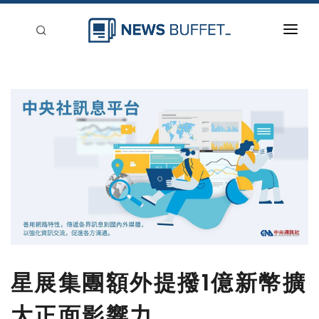
回到首頁
新聞稿分類
登入
刊登
星展集團額外提撥1億新幣擴
大正面影響力