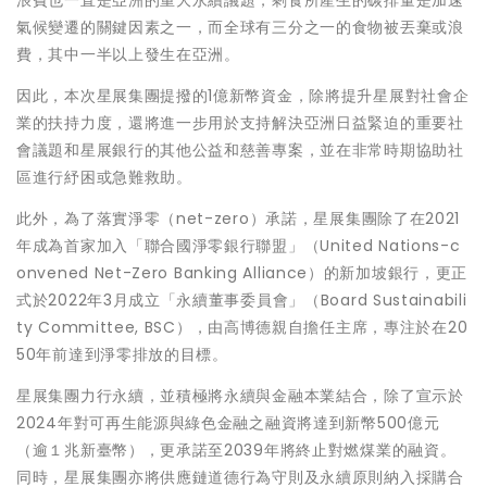
浪費也一直是亞洲的重大永續議題，剩食所產生的碳排量是加速
氣候變遷的關鍵因素之一，而全球有三分之一的食物被丟棄或浪
費，其中一半以上發生在亞洲。
因此，本次星展集團提撥的1億新幣資金，除將提升星展對社會企
業的扶持力度，還將進一步用於支持解決亞洲日益緊迫的重要社
會議題和星展銀行的其他公益和慈善專案，並在非常時期協助社
區進行紓困或急難救助。
此外，為了落實淨零（net-zero）承諾，星展集團除了在2021
年成為首家加入「聯合國淨零銀行聯盟」（United Nations-c
onvened Net-Zero Banking Alliance）的新加坡銀行，更正
式於2022年3月成立「永續董事委員會」（Board Sustainabili
ty Committee, BSC），由高博德親自擔任主席，專注於在20
50年前達到淨零排放的目標。
星展集團力行永續，並積極將永續與金融本業結合，除了宣示於
2024年對可再生能源與綠色金融之融資將達到新幣500億元
（逾１兆新臺幣），更承諾至2039年將終止對燃煤業的融資。
同時，星展集團亦將供應鏈道德行為守則及永續原則納入採購合