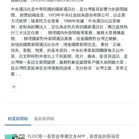
中央通訊社是中華民國的國家通訊社，是台灣最具影響力的新聞媒
體。 經歷組織改造，1973年中央社改組為股份有限公司，以企業
方式經營；隨著民主化發展，1996年依據「中央通訊社設置條
例」改制為財團法人，定位為全民共有的國家通訊社，獨立超然執
行三大法定任務： ．辦理國內外新聞報導業務，服務大眾傳播媒
體。 ．辦理國家對外新聞通訊業務，促進國際對台灣之瞭解。 ．
加強與國際新聞通訊社合作，增進國際新聞交流。 秉持「正確、
領先、客觀、翔實」的基本原則，中央社專業新聞團隊每天以中、
英、日文即時對外發出上千則新聞、照片、圖表、影音與資訊，是
台灣唯一多語文新聞媒體，服務對象從媒體客戶擴大為閱聽大眾；
從台灣民眾延伸至全球僑胞與讀者，充分扮演「台灣之眼，世界之
窗」。
精選新聞稿
最新新聞稿
FLOC唯一基督徒專屬交友APP，基督徒的新福音