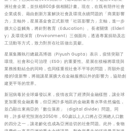
洲社會企業，並扶植800多個相關計畫。現在，在既有陪伴社會
企業成長、藉由創新方案解決社會及環境永續問題的「商業影響
力」主軸外，星展基金會正式新增「社區影響力」主軸，進一步
擴大公益觸角，將針對教育（Education）、長者關懷（Elderl
y）及環境保育（Environment）三個面向，透過專案捐助及志
工活動等方式，致力對所在社區做出貢獻。
星展集團執行總裁高博德（Piyush Gupta）表示，疫情突顯了
環境、社會和公司治理（ESG）的重要性。星展在積極將環境與
業務推動結合的同時，也同樣重視社會不平等的問題，而額外提
撥的1億新幣，將能讓星展擴大在金融服務以外的影響力，協助創
建更平等的世界。
新冠病毒於全球爆發以來，疫情改寫了經濟與金融樣態，讓全球
更加重視金融素養，但亞洲許多地區的金融素養水準依然偏低，
並凸顯出東南亞的「數位落差」（digital divide）問題。同
時，許多研究預測在2050年，60歲以上人口將占亞洲總人口數
的四分之一，讓老齡化也成為亞洲迫切的社會問題。此外，食物