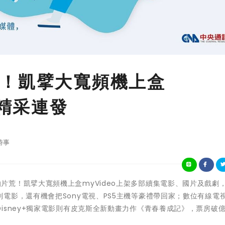
！凱擘大寬頻機上盒
影精采連發
時事
明連假不怕片荒！凱擘大寬頻機上盒myVideo上架多部續集電影、國片及戲劇
電影，還有機會把Sony電視、PS5主機等豪禮帶回家；數位有線電
isney+獨家電影則有皮克斯全新動畫力作《青春養成記》，票房破