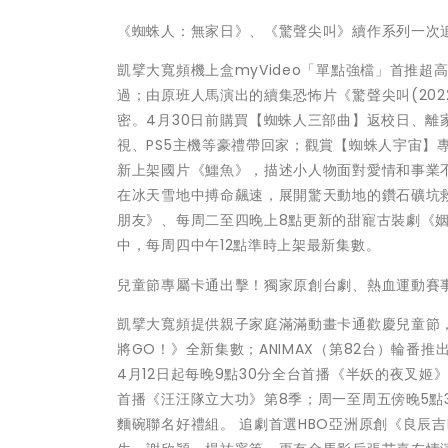
《蜘蛛人：無家日》、《驚聲尖叫》續作系列一次
凱擘大寬頻機上盒myVideo「單點強檔」首推
過；由原班人馬演出的續集恐怖片《驚聲尖叫(20
密。4月30日前購買【蜘蛛人三部曲】返校日、離家
視、PS5主機等豪禮帶回家；觀賞【蜘蛛人宇宙】專
新上架國片《鱷魚》，描述小人物面對愛情和事業
在冰天雪地中搏命飆速，展開驚天動地的鑽石礦坑
朋友》、每周二至四晚上8點更新的甜寵古裝劇《
中，每周四中午12點準時上架最新集數。
兒童節專屬卡通出擊！獨家原創台劇、熱血運動賽
凱擘大寬頻提供親子家庭滿滿動畫卡通歡慶兒童節，C
將GO！》全新集數；ANIMAX（第82台）輪番
4月12日起每晚9點30分全台首播《半妖的夜叉姬》
首播《汪汪隊立大功》第8季；周一至周五傍晚5點
麵碗聯名好禮組。 追劇首選HBO亞洲原創《良辰