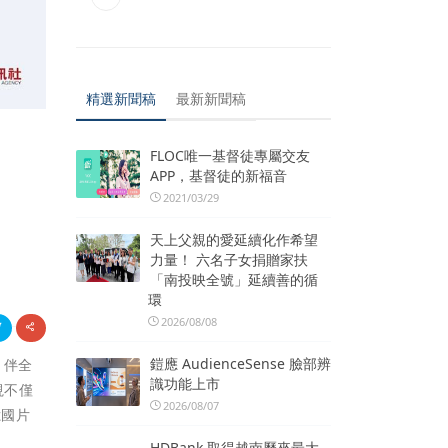
精選新聞稿
最新新聞稿
FLOC唯一基督徒專屬交友
APP，基督徒的新福音
2021/03/29
天上父親的愛延續化作希望
力量！ 六名子女捐贈家扶
「南投映全號」延續善的循
環
2026/08/08
鎧應 AudienceSense 臉部辨
，伴全
識功能上市
視不僅
2026/08/07
億國片
HDBank 取得越南歷來最大