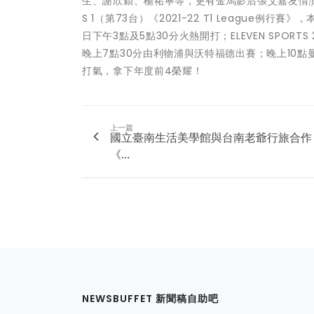
生、謝欣穎、楊祐寧等，更有金馬影后張艾嘉友情演出
S 1（第73台）《2021-22 T1 Leagu
日下午3點及5點30分火熱開打；ELEVEN SPOR
晚上7點30分由利物浦與沃特福德出賽；晚上10點
打氣，拿下年度前4榮耀！
上一篇
國立臺南生活美學館與台南老爺行旅合作
《...
NEWSBUFFET 新聞稿自助吧