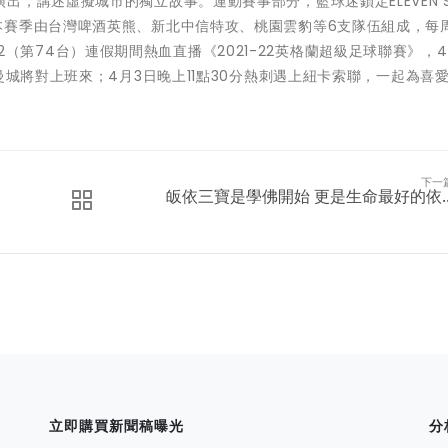
，講述虛擬城市的獨立故事。運動賽事部分，籃球迷鎖定ELEVEN S
e例行賽》，本賽季由台灣啤酒英熊、新北中信特攻、桃園雲豹等6支隊伍組成，每
TS 2（第74台）連假期間熱血直播《2021-22英格蘭超級足球聯賽》，
曼城將對上班來；4月3日晚上11點30分熱刺遇上紐卡索聯，一起為喜
下一
皈依三寶是學佛開始 更是生命最好的依..
立即購買新聞稿曝光
分