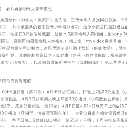
追 看片再抽蜘蛛人豪華禮包
超高票房續作《蜘蛛人：無家日》搶先版，三代蜘蛛人首次同框飆戲，千
22)》，片中戴面具的殺手對青少年展開虐殺，迫使小鎮居民面對過往
日、無家日3部數位珍藏版，就抽PS5豪華蜘蛛人同捆組，把Sony 5
區任一電影再抽限量蜘蛛人大禮包！ 機上盒「myVideo豪華月租」4
不輕易放棄的堅定毅力；連恩尼遜主演的動作電影《疾凍救援》，緊
救援行動。其他影劇推薦日本人氣動畫《角落小夥伴電影版：魔法繪
姻緣大人請留步》，以及由曾寶儀所主持的《我們回家吧》第二季也正
事陪你充實過連假
N卡通頻道（第22台）4月16日起每周六、日晚上7點30分送上《
推出超夯動畫，4月9日起每周六晚上10點30分播出《小惡魔女在街角》
第2季。尼克兒童頻道（第23台）4月11日至4月14日每天早上8點25
30分播出《珊瑚營：海綿寶寶那些年》，收看節目還有機會獲得餐具
吉時》，每周日晚上9點於HBO頻道（第65台）首播，卡司包括金馬影