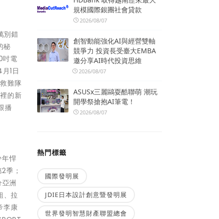
規模國際銀團社會貸款
2026/08/07
萬別錯
創智動能強化AI與經營雙軸
的秘
競爭力 投資長受臺大EMBA
0吋電
邀分享AI時代投資思維
月1日
2026/08/07
急救難隊
ASUSx三麗鷗耍酷聯萌 潮玩
本裡的新
開學祭搶抱AI筆電！
跟播
2026/08/07
熱門標籤
少年悍
第2季；
國際發明展
分亞洲
組、拉
JDIE日本設計創意暨發明展
帝李康
世界發明智慧財產聯盟總會