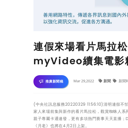
連假來場看片馬拉松
myVideo續集電
Mar 29,2022
新聞
新聞
推廣新聞稿
(中央社訊息服務20220329 11:56:10)清
家人來場前集與新作的看片馬拉松，觀賞蜘蛛人系列
親子專屬卡通連發，更有多項熱門賽事天天直播；D
《月老》也將在4月2日上架。