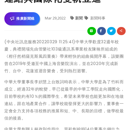
Mar 29,2022
新聞
新聞時事
推廣新聞稿
(中央社訊息服務20220329 11:25:41)中華大學歡度32週年校
慶，典禮開場先由管樂社103級通訊系畢業校友陳翰所組成的
《柑仔然梢薩克斯風四重奏》帶來輕快的組曲揭開序幕，該樂團
曾在2019年受邀至中國上海音樂院演出，並在2020年完成新
竹、台中、花蓮巡迴音樂會，受到熱烈迴響。
中華大學董事長李姸慧上台致詞時表示，中華大學是為了竹科而
成立，經過32年的蛻變，早已從最早的中華工學院走向國際化，
目前學校約有10％的國際學生，希望未來學校也能更加和在地做
連結，跟在地產業合作，讓學校能發揮更大的影響力，董事會一
定會全力支持各項校務的推展和短、中、長期的目標，做學校最
佳的後盾。
中華大學創辦人林政則也指出，當初創校時14位董事出錢出力，