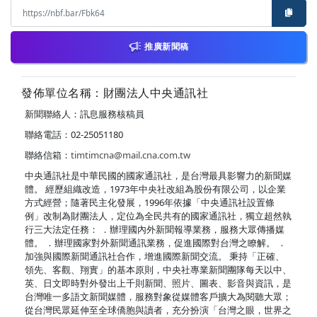
推廣新聞稿
發佈單位名稱：財團法人中央通訊社
新聞聯絡人：訊息服務核稿員
聯絡電話：02-25051180
聯絡信箱：
timtimcna@mail.cna.com.tw
中央通訊社是中華民國的國家通訊社，是台灣最具影響力的新聞媒
體。 經歷組織改造，1973年中央社改組為股份有限公司，以企業
方式經營；隨著民主化發展，1996年依據「中央通訊社設置條
例」改制為財團法人，定位為全民共有的國家通訊社，獨立超然執
行三大法定任務： ．辦理國內外新聞報導業務，服務大眾傳播媒
體。 ．辦理國家對外新聞通訊業務，促進國際對台灣之瞭解。 ．
加強與國際新聞通訊社合作，增進國際新聞交流。 秉持「正確、
領先、客觀、翔實」的基本原則，中央社專業新聞團隊每天以中、
英、日文即時對外發出上千則新聞、照片、圖表、影音與資訊，是
台灣唯一多語文新聞媒體，服務對象從媒體客戶擴大為閱聽大眾；
從台灣民眾延伸至全球僑胞與讀者，充分扮演「台灣之眼，世界之