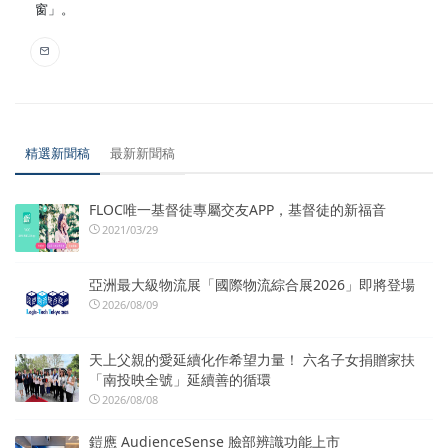
窗」。
精選新聞稿
最新新聞稿
FLOC唯一基督徒專屬交友APP，基督徒的新福音
2021/03/29
亞洲最大級物流展「國際物流綜合展2026」即將登場
2026/08/09
天上父親的愛延續化作希望力量！ 六名子女捐贈家扶
「南投映全號」延續善的循環
2026/08/08
鎧應 AudienceSense 臉部辨識功能上市