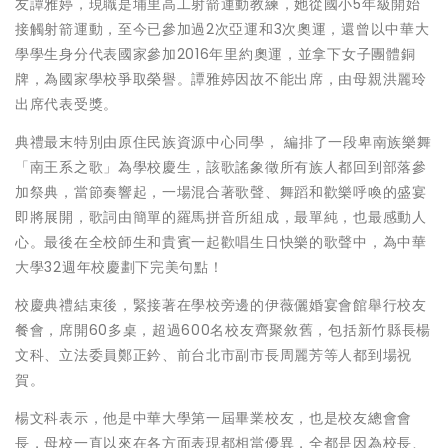
友譚雅婷，現職是埔里高工射箭運動教練，她從國小5年級開始
接觸射箭運動，至今已參加過2次亞運和3次奧運，還曾以中華大
學學生身分代表國家參加2016年里約奧運，並拿下女子團體銅
牌，為國家學校爭取榮譽。譚雅婷因故不能出席，由母親洪麗玲
出席代表受獎。
典禮最末特別由原住民族資源中心同學， 編排了一段卑南族樂舞
「南王系之歌」為學校慶生，該歌謠象徵所有族人都回到部落參
加祭典，當節奏響起，一場混合著歌聲、舞蹈和歡樂呼喚的盛宴
即將展開，歌詞由簡單的羅馬拼音所組成，最單純，也最感動人
心。最後在全校師生和貴賓一起歡唱生日快樂的歌聲中，為中華
大學32週年校慶劃下完美句點！
校慶典禮結束後，緊接著在學校旁邊的伊薇儷婚宴會館舉行校友
餐會，席開60多桌，超過600名校友齊聚敘舊，包括新竹縣長楊
文科、立法委員鄭正鈐、前台北市副市長周麗芳等人都到場祝
賀。
楊文科表示，他是中華大學第一屆畢業校友，也是校友總會會
長，母校一直以來在各方面表現都相當優異，全都是因為校長、