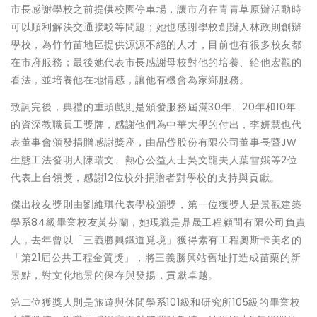
市長感謝學校之前提供校園停車場，讓市府在青青草原辦活動時
可以順利解決交通接駁等問題；她也感謝學校創辦人林政則創辦
學校，為竹竹苗地區提供源源不絕的人才，目前也有很多校友都
在市府服務；最後她代表市長感謝母校對他的培養、給他宏觀的
看法，並培養他在地情感，讓他有機會為家鄉服務。
致詞完後，典禮的重頭戲則是頒發服務屆滿30年、20年和10年
的資深教職員工獎牌，感謝他們為中華大學的付出，李妍慧也代
表董事會頒發捐贈感謝獎座，由品岱股份有限公司董事長暨JW
生態工法發明人陳瑞文、熱心公益人士吳文龍夫人葉雪娥等2位
代表上台領獎，感謝12位校外捐贈者對學校的支持與貢獻。
傑出校友獎則由劉維琪代表學校頒獎，第一位獲獎人是景觀建築
學系84級畢業校友黃芬蘭，她現職是鼎晟工程顧問有限公司負責
人，去年曾以「三義勝興鐵道覓境」獲得素有工程奧斯卡美名的
「第21屆公共工程金質獎」，將三義勝興站舊址打造成苗栗的新
景點，對文化地景的保存與發揚，貢獻卓越。
第二位獲獎人則是旅遊與休閒學系101級和研究所105級的畢業校