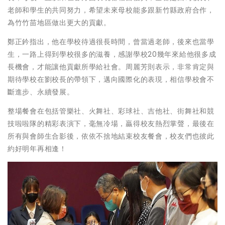
老師和學生的共同努力，希望未來母校能多跟新竹縣政府合作，
為竹竹苗地區做出更大的貢獻。
鄭正鈐指出，他在學校待過很長時間，曾當過老師，後來也當學
生，一路上得到學校很多的滋養，感謝學校20幾年來給他很多成
長機會，才能讓他貢獻所學給社會。周麗芳則表示，非常肯定與
期待學校在劉校長的帶領下，邁向國際化的表現，相信學校會不
斷進步、永續發展。
整場餐會在包括管樂社、火舞社、彩球社、吉他社、街舞社和競
技啦啦隊的精彩表演下，毫無冷場，贏得校友熱烈掌聲，最後在
所有與會師生合影後，依依不捨地結束校友餐會，校友們也彼此
約好明年再相逢！