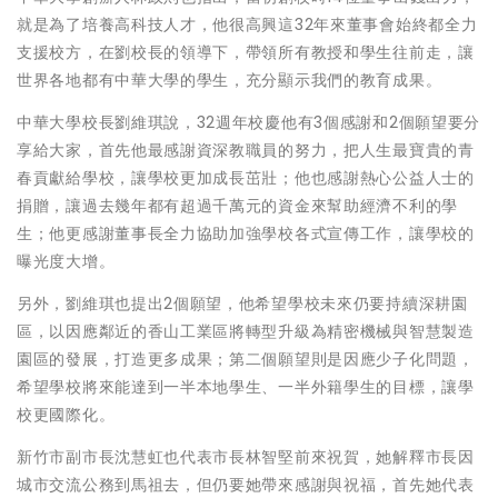
就是為了培養高科技人才，他很高興這32年來董事會始終都全力
支援校方，在劉校長的領導下，帶領所有教授和學生往前走，讓
世界各地都有中華大學的學生，充分顯示我們的教育成果。
中華大學校長劉維琪說，32週年校慶他有3個感謝和2個願望要分
享給大家，首先他最感謝資深教職員的努力，把人生最寶貴的青
春貢獻給學校，讓學校更加成長茁壯；他也感謝熱心公益人士的
捐贈，讓過去幾年都有超過千萬元的資金來幫助經濟不利的學
生；他更感謝董事長全力協助加強學校各式宣傳工作，讓學校的
曝光度大增。
另外，劉維琪也提出2個願望，他希望學校未來仍要持續深耕園
區，以因應鄰近的香山工業區將轉型升級為精密機械與智慧製造
園區的發展，打造更多成果；第二個願望則是因應少子化問題，
希望學校將來能達到一半本地學生、一半外籍學生的目標，讓學
校更國際化。
新竹市副市長沈慧虹也代表市長林智堅前來祝賀，她解釋市長因
城市交流公務到馬祖去，但仍要她帶來感謝與祝福，首先她代表