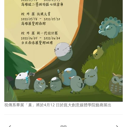
視傳系畢展「巢」將於4月12 日於崑大創意媒體學院藝廊展出