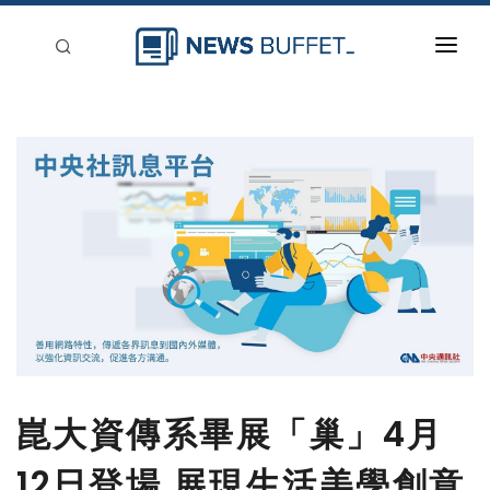
回到首頁
新聞稿分類
登入
刊登
崑大資傳系畢展「巢」4月
12日登場 展現生活美學創意