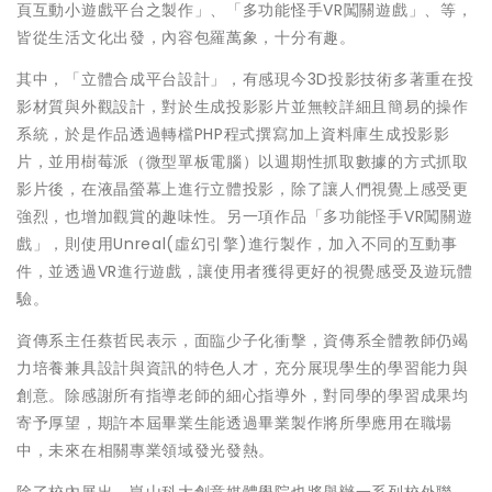
頁互動小遊戲平台之製作」、「多功能怪手VR闖關遊戲」、等，
皆從生活文化出發，內容包羅萬象，十分有趣。
其中，「立體合成平台設計」，有感現今3D投影技術多著重在投
影材質與外觀設計，對於生成投影影片並無較詳細且簡易的操作
系統，於是作品透過轉檔PHP程式撰寫加上資料庫生成投影影
片，並用樹莓派（微型單板電腦）以週期性抓取數據的方式抓取
影片後，在液晶螢幕上進行立體投影，除了讓人們視覺上感受更
強烈，也增加觀賞的趣味性。另一項作品「多功能怪手VR闖關遊
戲」，則使用Unreal(虛幻引擎)進行製作，加入不同的互動事
件，並透過VR進行遊戲，讓使用者獲得更好的視覺感受及遊玩體
驗。
資傳系主任蔡哲民表示，面臨少子化衝擊，資傳系全體教師仍竭
力培養兼具設計與資訊的特色人才，充分展現學生的學習能力與
創意。除感謝所有指導老師的細心指導外，對同學的學習成果均
寄予厚望，期許本屆畢業生能透過畢業製作將所學應用在職場
中，未來在相關專業領域發光發熱。