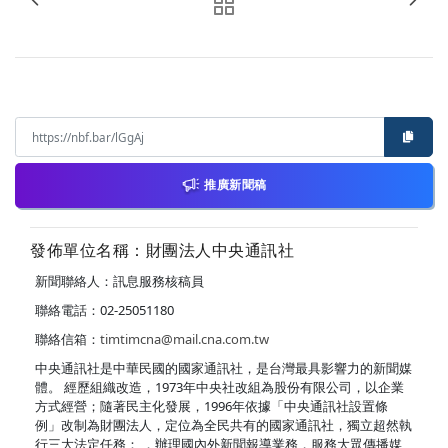
推廣新聞稿
發佈單位名稱：財團法人中央通訊社
新聞聯絡人：訊息服務核稿員
聯絡電話：02-25051180
聯絡信箱：
timtimcna@mail.cna.com.tw
中央通訊社是中華民國的國家通訊社，是台灣最具影響力的新聞媒
體。 經歷組織改造，1973年中央社改組為股份有限公司，以企業
方式經營；隨著民主化發展，1996年依據「中央通訊社設置條
例」改制為財團法人，定位為全民共有的國家通訊社，獨立超然執
行三大法定任務： ．辦理國內外新聞報導業務，服務大眾傳播媒