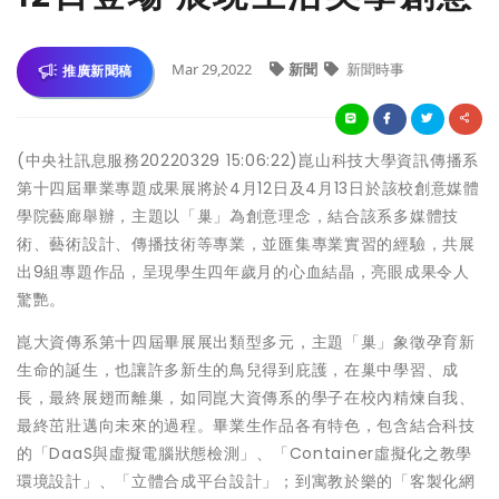
Mar 29,2022
新聞
新聞時事
推廣新聞稿
(中央社訊息服務20220329 15:06:22)崑山科技大學資訊傳播系
第十四屆畢業專題成果展將於4月12日及4月13日於該校創意媒體
學院藝廊舉辦，主題以「巢」為創意理念，結合該系多媒體技
術、藝術設計、傳播技術等專業，並匯集專業實習的經驗，共展
出9組專題作品，呈現學生四年歲月的心血結晶，亮眼成果令人
驚艷。
崑大資傳系第十四屆畢展展出類型多元，主題「巢」象徵孕育新
生命的誕生，也讓許多新生的鳥兒得到庇護，在巢中學習、成
長，最終展翅而離巢，如同崑大資傳系的學子在校內精煉自我、
最終茁壯邁向未來的過程。畢業生作品各有特色，包含結合科技
的「DaaS與虛擬電腦狀態檢測」、「Container虛擬化之教學
環境設計」、「立體合成平台設計」；到寓教於樂的「客製化網