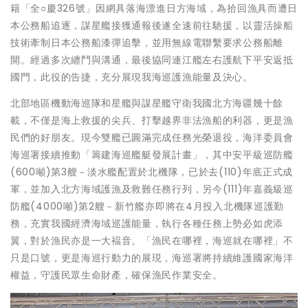
籍「全○慶326號」因網具落海漂進日方海域，為拾回漁具而遭日
本公務船追逐，謀星艦接獲通報後遂全速前往馳援，以靈活操船
技術牽制日本公務船漆彈追擊，並用無線電聯繫要求公務船離
開。經過多次纏鬥與溝通，最後協同連江艦左右護航下平安返抵
國門，此役的告捷，充分展現我海巡護漁能量及決心。
北部地區機動海巡隊和星艦與謀星艦守衛我國北方海疆幾十餘
載，不僅是海上救援的尖兵、打擊越界非法漁船的利器，更是漁
民們的好朋友。現今雙艦已圓滿完成任務光榮退役，海洋委員會
海巡署接續推動「籌建海巡艦艇發展計畫」，其中安平級巡防艦
(600噸)第3艘－淡水艦配置於北機隊，已於去(110)年底正式成
軍，並加入北方海域護漁及救難任務行列，另今(111)年嘉義級巡
防艦(4000噸)第2艘－新竹艦亦即將在4月投入北機隊巡護勤
務，充實我國經濟海域巡護能量，執行各種任務上勢必如虎添
翼，對於漁民亦是一大褔音。「漁民在哪裡，海巡就在哪裡」不
只是口號，更是海巡行動力的展現，海巡署將持續維護國家海洋
權益，守護民眾生命財產，確保漁民作業安全。