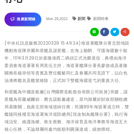
Mar 29,2022
新聞
新聞時事
推廣新聞稿
(中央社訊息服務20220329 15:49:24)海巡署艦隊分署北部地區
機動海巡隊所屬和星艦及謀星艦，在海上馳騁、守護海疆數十餘
年，111年3月29日於基隆港西二碼頭正式光榮退役，典禮由海洋
委員會海巡署署長周美伍主持，海巡署艦隊分署長廖德成及基隆
關務長楊崇悟等貴賓及歷任艦艇同仁及眷屬共同見證下，以白色
油漆將艦名及艦號移除，正式卸下雙艦海疆巡弋的重責大任。
和星艦為中國造船廠(台灣國際造船股份有限公司前身)所建，謀
星艦為荷蘭威爾頓．費吉諾船廠建造，原均隸屬於財政部關稅總
局基隆關，負責北部海域巡緝任務；民國89年海巡署成立時，雙
艦隨同移撥至海巡署海洋巡防總局(現改制為艦隊分署)，執行海
域治安、維護漁權、救生救難、海洋保育及海洋事務等海巡五大
核心任務，不論隸屬何處均能順利圓滿達成，績效輝煌。