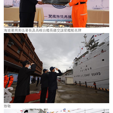
海巡署周美伍署長及高根台艦長繳交謀星艦船名牌
致敬