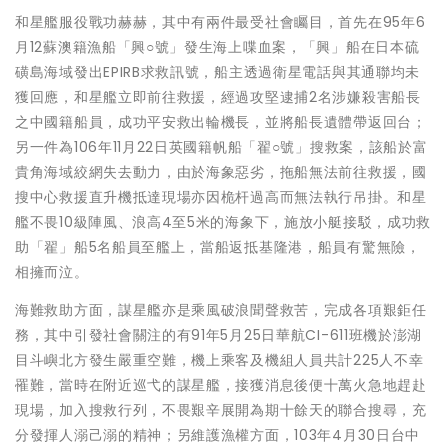
和星艦服役戰功赫赫，其中有兩件最受社會矚目，首先在95年6
月12蘇澳籍漁船「興○號」發生海上喋血案，「興」船在日本硫
磺島海域發出EPIRB求救訊號，船主透過衛星電話與其通聯均未
獲回應，和星艦立即前往救援，經過攻堅逮捕2名涉嫌殺害船長
之中國籍船員，成功平安救出輪機長，並將船長遺體帶返回台；
另一件為106年11月22日英國籍帆船「翟○號」搜救案，該船於富
貴角海域絞網失去動力，由於海象惡劣，拖船無法前往救援，國
搜中心救援直升機抵達現場亦因桅杆過高而無法執行吊掛。和星
艦不畏10級陣風、浪高4至5米的海象下，施放小艇接駁，成功救
助「翟」船5名船員至艦上，當船返抵基隆港，船員有驚無險，
相擁而泣。
海難救助方面，謀星艦亦是乘風破浪聞聲救苦，完成各項艱鉅任
務，其中引發社會關注的有91年5月25日華航CI-611班機於澎湖
目斗嶼北方發生嚴重空難，機上乘客及機組人員共計225人不幸
罹難，當時在附近巡弋的謀星艦，接獲消息後便十萬火急地趕赴
現場，加入搜救行列，不畏艱辛展開為期十餘天的聯合搜尋，充
分發揮人溺己溺的精神；另維護漁權方面，103年4月30日台中