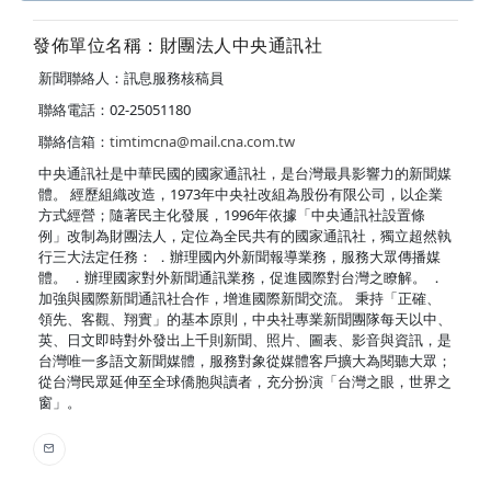
發佈單位名稱：財團法人中央通訊社
新聞聯絡人：訊息服務核稿員
聯絡電話：02-25051180
聯絡信箱：
timtimcna@mail.cna.com.tw
中央通訊社是中華民國的國家通訊社，是台灣最具影響力的新聞媒
體。 經歷組織改造，1973年中央社改組為股份有限公司，以企業
方式經營；隨著民主化發展，1996年依據「中央通訊社設置條
例」改制為財團法人，定位為全民共有的國家通訊社，獨立超然執
行三大法定任務： ．辦理國內外新聞報導業務，服務大眾傳播媒
體。 ．辦理國家對外新聞通訊業務，促進國際對台灣之瞭解。 ．
加強與國際新聞通訊社合作，增進國際新聞交流。 秉持「正確、
領先、客觀、翔實」的基本原則，中央社專業新聞團隊每天以中、
英、日文即時對外發出上千則新聞、照片、圖表、影音與資訊，是
台灣唯一多語文新聞媒體，服務對象從媒體客戶擴大為閱聽大眾；
從台灣民眾延伸至全球僑胞與讀者，充分扮演「台灣之眼，世界之
窗」。