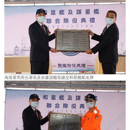
海巡署周美伍署長及余慶源艦長繳交和星艦船名牌