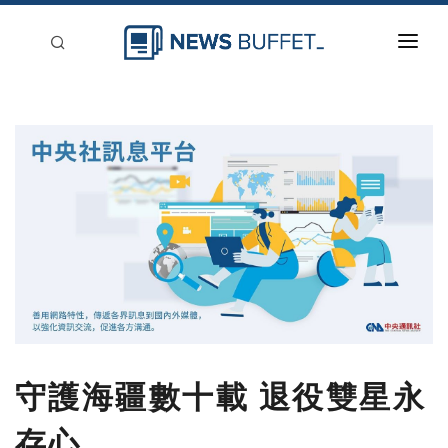
回到首頁
新聞稿分類
登入
刊登
守護海疆數十載 退役雙星永
存心