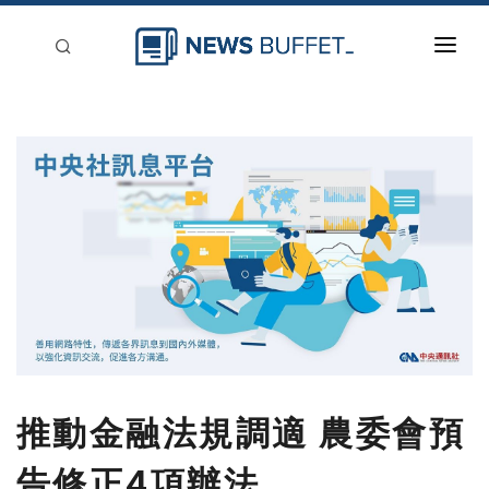
回到首頁
新聞稿分類
登入
刊登
推動金融法規調適 農委會預
告修正4項辦法