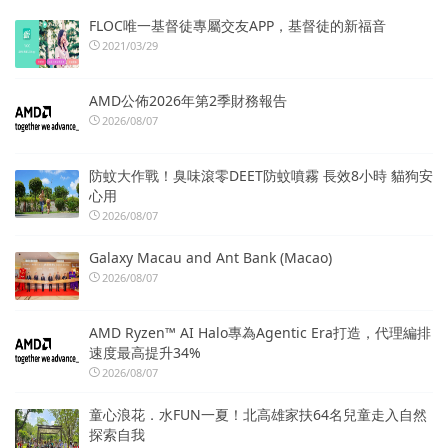
FLOC唯一基督徒專屬交友APP，基督徒的新福音
2021/03/29
AMD公佈2026年第2季財務報告
2026/08/07
防蚊大作戰！臭味滾零DEET防蚊噴霧 長效8小時 貓狗安
心用
2026/08/07
Galaxy Macau and Ant Bank (Macao)
2026/08/07
AMD Ryzen™ AI Halo專為Agentic Era打造，代理編排
速度最高提升34%
2026/08/07
童心浪花．水FUN一夏！北高雄家扶64名兒童走入自然
探索自我