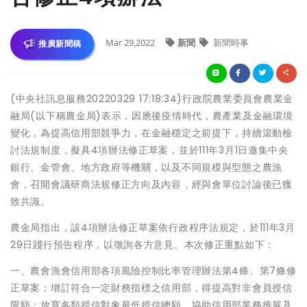
Mar 29,2022
新聞
新聞時事
推廣新聞稿
(中央社訊息服務20220329 17:18:34)行政院農業委員會農業金
融局(以下稱農金局)表示，因應後疫情時代，農產業及金融環境
變化，為提高信用部競爭力，在金融穩定之前提下，持續滾動檢
討法規制度，擬具4項辦法修正草案，並於111年3月1日邀集中央
銀行、金管會、地方政府等機關，以及不同規模與型態之農漁
會，召開會議研商法規修正方向及內容，經與會單位討論後已獲
致共識。
農金局指出，該4項辦法修正草案依行政程序法規定，於111年3月
29日踐行預告程序，以徵詢各方意見。本次修正重點如下：
一、農會漁會信用部各項風險控制比率管理辦法第4條、第7條修
正草案：增訂符合一定財務指標之信用部，得提高對非會員授信
限額；放寬各類授信對象最低授信總額，協助信用部業務推展及