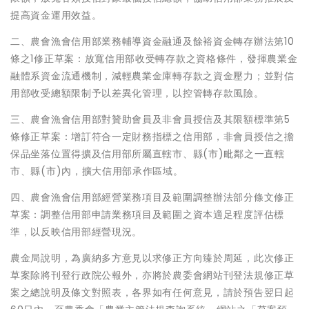
提高資金運用效益。
二、農會漁會信用部業務輔導資金融通及餘裕資金轉存辦法第10
條之1修正草案：放寬信用部收受轉存款之資格條件，發揮農業金
融體系資金流通機制，減輕農業金庫轉存款之資金壓力；並對信
用部收受總額限制予以差異化管理，以控管轉存款風險。
三、農會漁會信用部對贊助會員及非會員授信及其限額標準第5
條修正草案：增訂符合一定財務指標之信用部，非會員授信之擔
保品坐落位置得擴及信用部所屬直轄市、縣(市)毗鄰之一直轄
市、縣(市)內，擴大信用部承作區域。
四、農會漁會信用部經營業務項目及範圍調整辦法部分條文修正
草案：調整信用部申請業務項目及範圍之資本適足程度評估標
準，以反映信用部經營現況。
農金局說明，為廣納多方意見以求修正方向臻於周延，此次修正
草案除將刊登行政院公報外，亦將於農委會網站刊登法規修正草
案之總說明及條文對照表，各界如有任何意見，請於預告翌日起