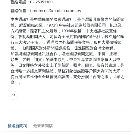
聯絡電話：02-25051180
聯絡信箱：
timtimcna@mail.cna.com.tw
中央通訊社是中華民國的國家通訊社，是台灣最具影響力的新聞媒
體。 經歷組織改造，1973年中央社改組為股份有限公司，以企業
方式經營；隨著民主化發展，1996年依據「中央通訊社設置條
例」改制為財團法人，定位為全民共有的國家通訊社，獨立超然執
行三大法定任務： ．辦理國內外新聞報導業務，服務大眾傳播媒
體。 ．辦理國家對外新聞通訊業務，促進國際對台灣之瞭解。 ．
加強與國際新聞通訊社合作，增進國際新聞交流。 秉持「正確、
領先、客觀、翔實」的基本原則，中央社專業新聞團隊每天以中、
英、日文即時對外發出上千則新聞、照片、圖表、影音與資訊，是
台灣唯一多語文新聞媒體，服務對象從媒體客戶擴大為閱聽大眾；
從台灣民眾延伸至全球僑胞與讀者，充分扮演「台灣之眼，世界之
窗」。
精選新聞稿
最新新聞稿