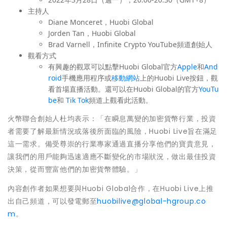
主持人
Diane Monceret，Huobi Global
Jorden Tan，Huobi Global
Brad Varnell，Infinite Crypto YouTube頻道創始人
觀看方式
有興趣的觀眾可以點擊Huobi Global官方
Apple
和
And
roid
手機應用程序或
移動網站
上的Huobi Live按鈕，觀
看首場直播活動。
還可以
在Huobi Global的官方
YouTu
be
和
Tik Tok
頻道上觀看此活動。
火幣聯合創始人杜均表示：「在瞬息萬變的加密貨幣行業，投資
者需要了解最新情況或落後所面臨的風險，Huobi Live旨在滿足
這一需求。備受尊崇的行業專家通過直播分享他們的寶貴意見，
讓我們的用戶能夠迅速適應不斷變化的市場狀況，做出最佳投資
決策，從而豐富他們的加密貨幣體驗。」
內容創作者如果想要與Huobi Global合作，在Huobi Live上推
出自己頻道，可以發電郵至
huobilive@global-hgroup.co
m
。