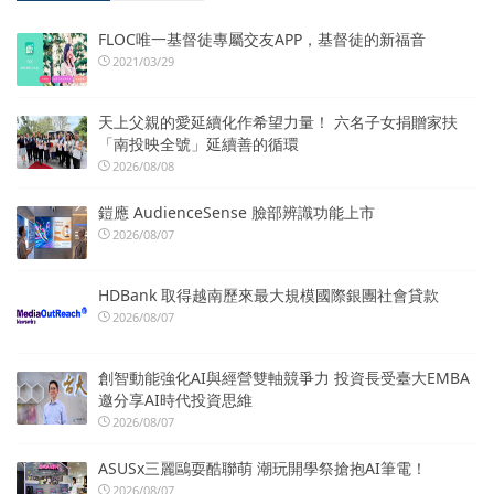
FLOC唯一基督徒專屬交友APP，基督徒的新福音
2021/03/29
天上父親的愛延續化作希望力量！ 六名子女捐贈家扶
「南投映全號」延續善的循環
2026/08/08
鎧應 AudienceSense 臉部辨識功能上市
2026/08/07
HDBank 取得越南歷來最大規模國際銀團社會貸款
2026/08/07
創智動能強化AI與經營雙軸競爭力 投資長受臺大EMBA
邀分享AI時代投資思維
2026/08/07
ASUSx三麗鷗耍酷聯萌 潮玩開學祭搶抱AI筆電！
2026/08/07