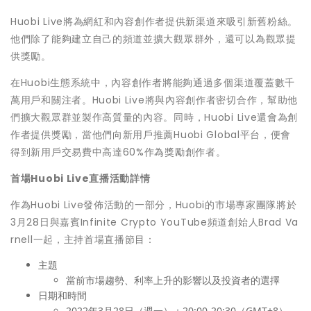
Huobi Live將為網紅和內容創作者提供新渠道來吸引新舊粉絲。
他們除了能夠建立自己的頻道並擴大觀眾群外，還可以為觀眾提
供獎勵。
在Huobi生態系統中，內容創作者將能夠通過多個渠道覆蓋數千
萬用戶和關注者。Huobi Live將與內容創作者密切合作，幫助他
們擴大觀眾群並製作高質量的內容。同時，Huobi Live還會為創
作者提供獎勵，當他們向新用戶推薦Huobi Global平台，便會
得到新用戶交易費中高達60%作為獎勵創作者。
首場Huobi Live直播活動詳情
作為Huobi Live發佈活動的一部分，Huobi的市場專家團隊將於
3月28日與嘉賓Infinite Crypto YouTube頻道創始人Brad Va
rnell一起，主持首場直播節目：
主題
當前市場趨勢、利率上升的影響以及投資者的選擇
日期和時間
2022年3月28日（週一）；20:00-20:30（GMT+8）