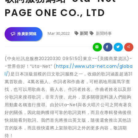
PAGE ONE CO., LTD
Mar 30,2022
新聞
新聞時事
推廣新聞稿
(中央社訊息服務20220330 09:51:50)東京--(美國商業資訊)-
-世界你好！“Uta-Net” (
https://www.uta-net.com/globa
l/
)是日本頂級規模的日文歌詞服務之一，收錄的歌詞涵蓋超過31
萬首歌曲、4萬名藝人、作詞者和作曲者，可輕易地用羅馬字查
找，也可以用歌曲名、藝人名、作詞者姓名、作曲者姓名以及部
分歌詞來搜尋歌詞，非常方便。此外，眾多關聯資料讓人們能夠
用動畫名稱進行搜尋。由於Uta-Net與各大唱片公司之間有著良
好的關係，因此能夠獲得可靠的歌詞資料，而且在專輯發佈後很
快就能看到歌詞。我們首先將推出英文版，隨後還會推出其他語
言的版本，而且很快還將上架除歌詞之外的更多內容，敬請期
待！