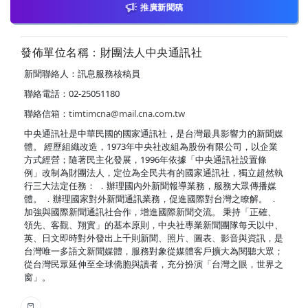
推廣新聞稿
發佈單位名稱：財團法人中央通訊社
新聞聯絡人：訊息服務核稿員
聯絡電話：02-25051180
聯絡信箱：
timtimcna@mail.cna.com.tw
中央通訊社是中華民國的國家通訊社，是台灣最具影響力的新聞媒
體。 經歷組織改造，1973年中央社改組為股份有限公司，以企業
方式經營；隨著民主化發展，1996年依據「中央通訊社設置條
例」改制為財團法人，定位為全民共有的國家通訊社，獨立超然執
行三大法定任務： ．辦理國內外新聞報導業務，服務大眾傳播媒
體。 ．辦理國家對外新聞通訊業務，促進國際對台灣之瞭解。 ．
加強與國際新聞通訊社合作，增進國際新聞交流。 秉持「正確、
領先、客觀、翔實」的基本原則，中央社專業新聞團隊每天以中、
英、日文即時對外發出上千則新聞、照片、圖表、影音與資訊，是
台灣唯一多語文新聞媒體，服務對象從媒體客戶擴大為閱聽大眾；
從台灣民眾延伸至全球僑胞與讀者，充分扮演「台灣之眼，世界之
窗」。