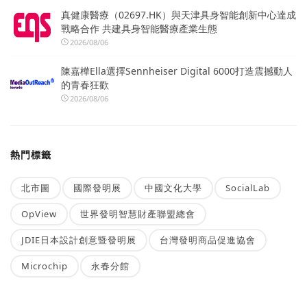
真健康醫療（02697.HK）與天津具身智能創新中心達成
戰略合作 共建具身智能醫療產業生態
2026/08/06
陳嘉樺Ella選擇Sennheiser Digital 6000打造震撼動人
的青春狂歡
2026/08/06
熱門標籤
北市圖
國際發明展
中國文化大學
SocialLab
OpView
世界發明智慧財產聯盟總會
JDIE日本設計創意暨發明展
台灣發明商品促進協會
Microchip
永春分館