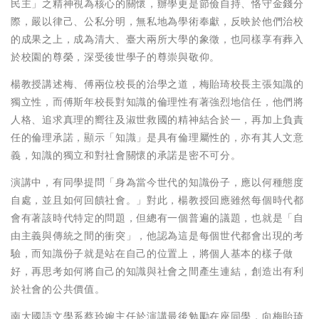
民主」之精神視為核心的關懷，辦學更是節儉自持、恪守金錢分
際，嚴以律己、公私分明，無私地為學術奉獻，反映於他們治校
的成果之上，成為清大、臺大兩所大學的象徵，也同樣享有葬入
於校園的尊榮，深受後世學子的尊崇與敬仰。
楊教授講述梅、傅兩位校長的治學之道，梅貽琦校長主張知識的
獨立性，而傅斯年校長對知識的倫理性有著強烈地信任，他們將
人格、追求真理的嚮往及淑世救國的精神結合於一，再加上負責
任的倫理承諾，顯示「知識」是具有倫理屬性的，亦有其人文意
義，知識的獨立和對社會關懷的承諾是密不可分。
演講中，有同學提問「身為當今世代的知識份子，應以何種態度
自處，並且如何回饋社會。」對此，楊教授回應雖然每個時代都
會有著該時代特定的問題，但總有一個普遍的議題，也就是「自
由主義與傳統之間的衝突」，他認為這是每個世代都會出現的考
驗，而知識份子就是站在自己的位置上，將個人基本的樣子做
好，再思考如何將自己的知識與社會之間產生連結，創造出有利
於社會的公共價值。
南大國語文學系蔡玲婉主任於演講最後勉勵在座同學，向梅貽琦