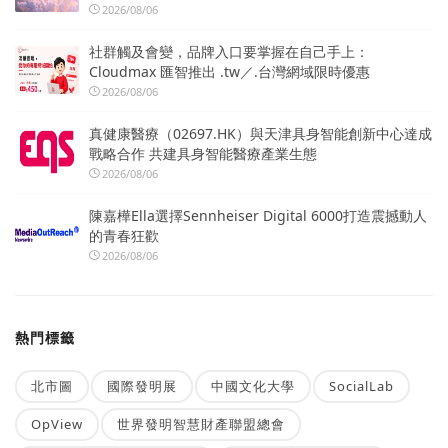
2026/08/06
社群觸及會變，品牌入口要掌握在自己手上：
Cloudmax 匯智推出 .tw／.台灣網域限時優惠
2026/08/06
真健康醫療（02697.HK）與天津具身智能創新中心達成
戰略合作 共建具身智能醫療產業生態
2026/08/06
陳嘉樺Ella選擇Sennheiser Digital 6000打造震撼動人
的青春狂歡
2026/08/06
熱門標籤
北市圖
國際發明展
中國文化大學
SocialLab
OpView
世界發明智慧財產聯盟總會