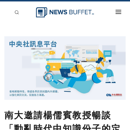
回到首頁
新聞稿分類
登入
刊登
南大邀請楊儒賓教授暢談
「動亂時代中知識份子的定