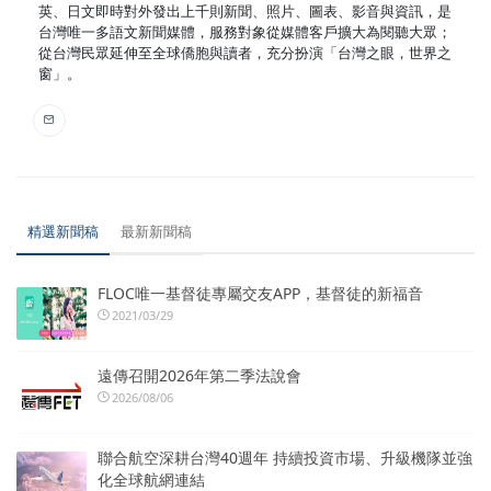
英、日文即時對外發出上千則新聞、照片、圖表、影音與資訊，是
台灣唯一多語文新聞媒體，服務對象從媒體客戶擴大為閱聽大眾；
從台灣民眾延伸至全球僑胞與讀者，充分扮演「台灣之眼，世界之
窗」。
精選新聞稿
最新新聞稿
FLOC唯一基督徒專屬交友APP，基督徒的新福音
2021/03/29
遠傳召開2026年第二季法說會
2026/08/06
聯合航空深耕台灣40週年 持續投資市場、升級機隊並強
化全球航網連結