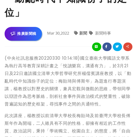
位」
Mar 30,2022
新聞
新聞時事
推廣新聞稿
(中央社訊息服務20220330 10:14:18)國立臺南大學國語文學系
為執行高等教育深耕計畫之「悅讀樂寫，溝通有力」，於3月21
日及22日邀請國立清華大學哲學研究所楊儒賓講座教授，以「動
亂時代中知識份子的定位：梅貽琦與傅斯年」為題進行專題演
講，楊教授以對歷史的關懷，兼具宏觀與微觀的思維，帶領同學
以辯證作為思考脈絡，剖析社會事件與政治模式的雙重性，破除
普遍認知的歷史框架，尋找事件之間的共通特性。
此次講座，楊教授以前清華大學校長梅貽琦及前臺灣大學校長傅
斯年作為開端，二人雖具有不同的性格，卻擁有相近的工作性
質、政治認同，秉持「學術獨立、校園自主」的態度，將「自由