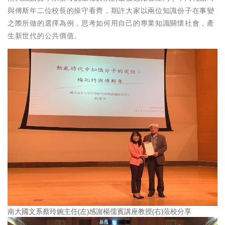
與傅斯年二位校長的操守看齊，期許大家以兩位知識份子在事變
之際所做的選擇為例，思考如何用自己的專業知識關懷社會，產
生新世代的公共價值。
南大國文系蔡玲婉主任(左)感謝楊儒賓講座教授(右)蒞校分享