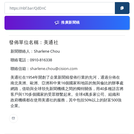
推廣新聞稿
發佈單位名稱：美通社
新聞聯絡人：Sharlene Chou
聯絡電話：0910-816338
聯絡信箱：
sharlene.chou@cision.com
美通社在1954年開創了企業新聞稿發佈行業的先河，通過分佈在
南北美洲、歐洲、亞洲和中東16個國家和地區的無與倫比的辦事處
網路，借助與全球領先新聞機構之間的獨特關係，用40多種語言將
客戶與170多個國家的受眾聯繫起來。全球4萬多家公司、組織和
政府機構都在使用美通社的服務，其中包括50%以上的財富500強
企業。