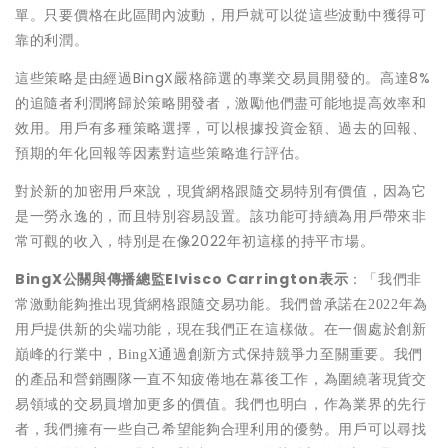
單。只要價格在此區間內波動，用戶就可以從這些波動中獲得可
靠的利潤。
這些策略是由經過BingX嚴格篩選的專業交易員開發的。高達8%
的追隨者利潤將歸於策略開發者，激勵他們盡可能地提高效率和
效用。用戶有多種策略選擇，可以根據投資金額、過去的回報、
預期的年化回報等因素對這些策略進行評估。
對於新的加密用戶來說，現貨網格跟隨交易特別有價值，因為它
是一勞永逸的，而且特別容易設置。該功能可持續為用戶帶來非
常可觀的收入，特別是在像2022年初這樣的持平市場。
BingX公關與傳播總監Elvisco Carrington表示
：
「我們非
常激動能夠推出現貨網格跟隨交易功能。我們曾承諾在
2022年為
用戶提供新的尖端功能，現在我們正在這樣做。在一個處於創新
巔峰的行業中，BingX通過創新方式保持競爭力至關重要。我們
的產品和營銷團隊一直不知疲倦地在幕後工作，為圍繞著現貨交
易領域的交易員增加更多的價值。我們也明白，作為業界的先行
者，我們擁有一些自己希望能夠合理利用的優勢。用戶可以尋找