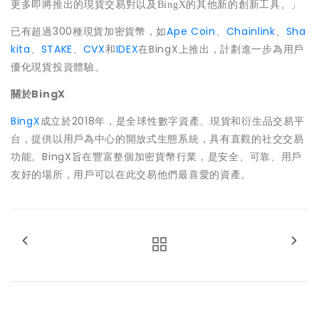
更多即將推出的現貨交易對以及BingX的其他新的創新工具。」
已有超過300種現貨加密貨幣，如
Ape Coin
、
Chainlink
、
Sha
kita
、
STAKE
、
CVX
和
IDEX
在BingX上推出，計劃進一步為用戶
優化現貨投資體驗。
關於BingX
BingX
成立於2018年，是全球性數字資產、現貨和衍生品交易平
台，提供以用戶為中心的開放式生態系統，具有直觀的社交交易
功能。BingX旨在豐富整個加密貨幣行業，是安全、可靠、用戶
友好的場所，用戶可以在此交易他們最喜愛的資產。