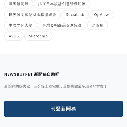
國際發明展
JDIE日本設計創意暨發明展
世界發明智慧財產聯盟總會
SocialLab
OpView
中國文化大學
台灣發明商品促進協會
北市圖
ASUS
Microchip
NEWSBUFFET 新聞稿自助吧
新聞稿的好去處，三分鐘上稿完成，最快接觸最多讀者的方案！
刊登新聞稿