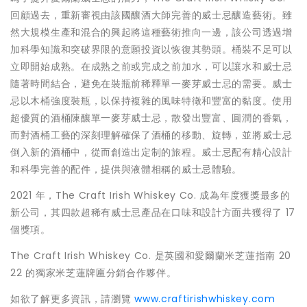
回顧過去，重新審視由該國釀酒大師完善的威士忌釀造藝術。雖
然大規模生產和混合的興起將這種藝術推向一邊，該公司透過增
加科學知識和突破界限的意願投資以恢復其勢頭。桶裝不足可以
立即開始成熟。在成熟之前或完成之前加水，可以讓水和威士忌
隨著時間結合，避免在裝瓶前稀釋單一麥芽威士忌的需要。威士
忌以木桶強度裝瓶，以保持複雜的風味特徵和豐富的黏度。使用
超優質的酒桶陳釀單一麥芽威士忌，散發出豐富、圓潤的香氣，
而對酒桶工藝的深刻理解確保了酒桶的移動、旋轉，並將威士忌
倒入新的酒桶中，從而創造出定制的旅程。威士忌配有精心設計
和科學完善的配件，提供與液體相稱的威士忌體驗。
2021 年，The Craft Irish Whiskey Co. 成為年度獲獎最多的
新公司，其四款超稀有威士忌產品在口味和設計方面共獲得了 17
個獎項。
The Craft Irish Whiskey Co. 是英國和愛爾蘭米芝蓮指南 20
22 的獨家米芝蓮牌匾分銷合作夥伴。
如欲了解更多資訊，請瀏覽
www.craftirishwhiskey.com