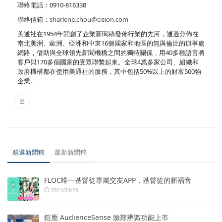
聯絡電話：0910-816338
聯絡信箱：
sharlene.chou@cision.com
美通社在1954年開創了企業新聞稿發佈行業的先河，通過分佈在
南北美洲、歐洲、亞洲和中東16個國家和地區的無與倫比的辦事處
網路，借助與全球領先新聞機構之間的獨特關係，用40多種語言將
客戶與170多個國家的受眾聯繫起來。全球4萬多家公司、組織和
政府機構都在使用美通社的服務，其中包括50%以上的財富500強
企業。
精選新聞稿
最新新聞稿
FLOC唯一基督徒專屬交友APP，基督徒的新福音
2021/03/29
鎧應 AudienceSense 臉部辨識功能上市