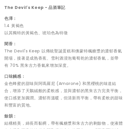
The Devil's Keep -
品酒筆記
色澤：
1.4 黃褐色
以其獨特的黃褐色、琥珀色為特徵
聞香：
The Devil's Keep 以傳統聖誕蛋糕和佛蒙特楓糖漿的濃郁香氣
開場，接著是成熟香蕉、雪利酒浸泡葡萄乾的濃郁香氣，並帶
有 70% 黑朱古力香氣來增加深度。
口味觸感：
金色蜂蜜的甜味與阿瑪羅尼 (Amarone) 和黑櫻桃的味道結
合，增添了天鵝絨般的柔軟感，並與濃郁的黑朱古力完美平衡，
使口感更加圓潤。濃郁而溫暖，但清新而平衡，帶有柔軟的甜味
和豐富的質地。
餘韻：
結構精美，綿長而黏稠，帶有楓糖漿和朱古力的剩餘物，使液體