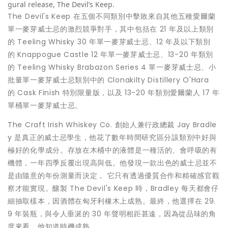
gural release, The Devil’s Keep.
The Devil's Keep 在五個不同類別中擊敗來自其他五種愛爾蘭
單一麥芽威士忌的激烈競爭對手，其中包括在 21 年及以上類別
的 Teeling Whisky 30 年單一麥芽威士忌、12 年及以下類別
的 Knappogue Castle 12 年單一麥芽威士忌、13-20 年類別
的 Teeling Whisky Brabazon Series 4 單一麥芽威士忌、小
批量單一麥芽威士忌類別中的 Clonakilty Distillery O'Hara
的 Cask Finish 特別限量版，以及 13-20 年類別愛爾蘭人 17 年
單桶單一麥芽威士忌。
The Craft Irish Whiskey Co. 創始人兼行政總裁 Jay Bradle
y 是真正的威士忌學生，他花了數年時間研究區分該類別中好與
極好的化學成分。存放在木桶中的液體是一種活的、會呼吸的有
機體，一年四季反覆出現高與低。他發現一款出色的威士忌並不
是由隨意的年份測量而決定， 它只有透過優質合作和精確感官觀
察才能實現。釀製 The Devil's Keep 時，Bradley 每天都會仔
細抽取樣本，因酒體在匈牙利橡木上成熟。最終，他選擇在 29.
9 年裝瓶，與令人垂涎的 30 年聲明相距甚遠，因為從品味的角
度來看，他知道時機成熟。