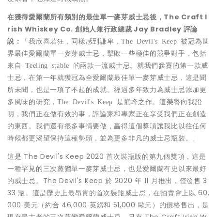
在獲得愛爾蘭所有類別的最佳單一麥芽威士忌後，
The Craft I
rish Whiskey Co.
創始人兼行政總裁
Jay Bradley
評論
說：
「我欣喜若狂，同樣感到謙卑，
The Devil's Keep
被冠為世
界最佳愛爾蘭單一麥芽威士忌，擊敗一些極佳的競爭對手，包括
來自
Teeling stable
的兩款一流威士忌。就我們參賽的第一款威
士忌，在第一年就獲冠為全愛爾蘭最佳單一麥芽威士忌，這是聞
所未聞，也是一項了不起的成就。經過多年致力為威士忌添加更
多風味的研究，
The Devil's Keep
是
巔峰之作。這榮譽向我證
明，我們正在做有效的事，評論家和專家正在享受我們正在創造
的東西。我們還有很多事情要做，贏得這個獎項讓我比以往任何
時候都更渴望保持這種勢頭，並為更多非凡的威士忌瓶裝。」
這是 The Devil's Keep 2020 首次裝瓶版的第九個獎項，這是
一種罕見的三次蒸餾單一麥芽威士忌，也是愛爾蘭有史以來最好
的威士忌。The Devil's Keep 於 2020 年 11 月推出，僅發售 3
33 瓶。這是歷史上最昂貴的首次裝瓶威士忌，在拍賣會上以 60,
000 美元（約合 46,000 英鎊和 51,000 歐元）的價格售出，是