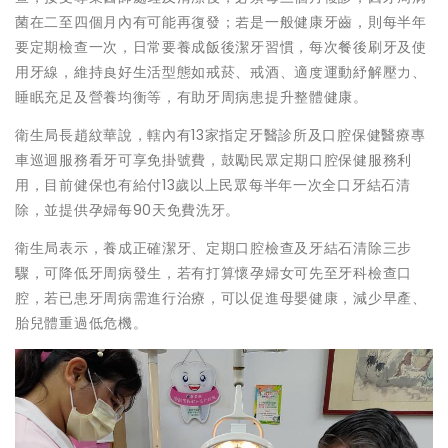
菌在二至四個月內有可能再復發；若是一般健康牙齒，則每半年
要定期檢查一次，日常要養成飯後潔牙習慣，每次餐後刷牙及使
用牙線，維持良好生活型態如戒菸、戒酒、適度運動紓解壓力、
睡眠充足及營養均衡等，有助牙周病患提升整體健康。
衛生局長趙紋華說，轄內有13家指定牙醫診所及口腔保健醫療專
車巡迴服務看牙可享免掛號費，鼓勵民眾定期口腔保健服務利
用，目前健保也有給付13歲以上民眾每半年一次全口牙結石清
除，並提供孕婦每90天免費洗牙。
衛生局表示，養成正確潔牙、定期口腔檢查及牙結石清除三步
驟，可降低牙周病發生，若有打算懷孕婦女可先至牙科檢查口
腔，若已患牙周病需進行治療，可以促進母嬰健康，減少早產、
胎兒體重過低危機。