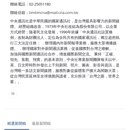
聯絡電話：02-25051180
聯絡信箱：
timtimcna@mail.cna.com.tw
中央通訊社是中華民國的國家通訊社，是台灣最具影響力的新聞媒
體。 經歷組織改造，1973年中央社改組為股份有限公司，以企業
方式經營；隨著民主化發展，1996年依據「中央通訊社設置條
例」改制為財團法人，定位為全民共有的國家通訊社，獨立超然執
行三大法定任務： ．辦理國內外新聞報導業務，服務大眾傳播媒
體。 ．辦理國家對外新聞通訊業務，促進國際對台灣之瞭解。 ．
加強與國際新聞通訊社合作，增進國際新聞交流。 秉持「正確、
領先、客觀、翔實」的基本原則，中央社專業新聞團隊每天以中、
英、日文即時對外發出上千則新聞、照片、圖表、影音與資訊，是
台灣唯一多語文新聞媒體，服務對象從媒體客戶擴大為閱聽大眾；
從台灣民眾延伸至全球僑胞與讀者，充分扮演「台灣之眼，世界之
窗」。
精選新聞稿
最新新聞稿