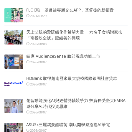
FLOC唯一基督徒專屬交友APP，基督徒的新福音
2021/03/29
天上父親的愛延續化作希望力量！ 六名子女捐贈家扶
「南投映全號」延續善的循環
2026/08/08
鎧應 AudienceSense 臉部辨識功能上市
2026/08/07
HDBank 取得越南歷來最大規模國際銀團社會貸款
2026/08/07
創智動能強化AI與經營雙軸競爭力 投資長受臺大EMBA
邀分享AI時代投資思維
2026/08/07
ASUSx三麗鷗耍酷聯萌 潮玩開學祭搶抱AI筆電！
2026/08/07