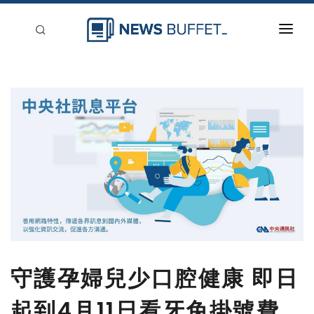
回到首頁
新聞稿分類
登入
刊登
守護孕婦兒少口腔健康 即日
起到4月11日看牙免掛號費