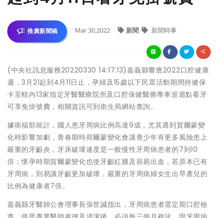
Mar 30,2022
新聞
新聞時事
推廣新聞稿
(中央社訊息服務20220330 14:17:13)嘉義縣響應2022口腔健康
週，3月21起到4月11日止，孕婦及15歲以下民眾活動期間持健保
卡至轄內13家指定牙醫醫療院所及口腔保健醫療專車巡迴點看牙
可享免掛號費，相關資訊可到衛生局網站查詢。
據衛福部統計，國人患牙周病比例高達9成，尤其遇到賀爾蒙變
化時影響加劇，青春期時荷爾蒙變化會讓青少年有更多風險患上
嚴重的牙齦炎，牙床破壞速度是一般慢性牙周病患者的7到10
倍；懷孕時期賀爾蒙變化也使牙齦紅腫及容易出血，若原本已有
牙周病，則易讓牙齦更加破壞，嚴重的牙周病婦女生出早產兒的
比例為健康者7倍。
嘉義縣牙醫師公會理事長張世諴指出，牙周病患者需定期口腔檢
查，接受專業醫師處理及清潔後，必須每三個月複診，因牙周病