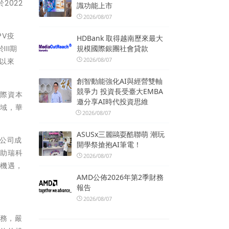
2022
識功能上市
2026/08/07
V疫
HDBank 取得越南歷來最大
規模國際銀團社會貸款
II期
2026/08/07
以來
創智動能強化AI與經營雙軸
競爭力 投資長受臺大EMBA
國際資本
邀分享AI時代投資思維
領域，華
2026/08/07
ASUSx三麗鷗耍酷聯萌 潮玩
公司成
開學祭搶抱AI筆電！
幫助瑞科
2026/08/07
海機遇，
AMD公佈2026年第2季財務
報告
2026/08/07
服務，嚴