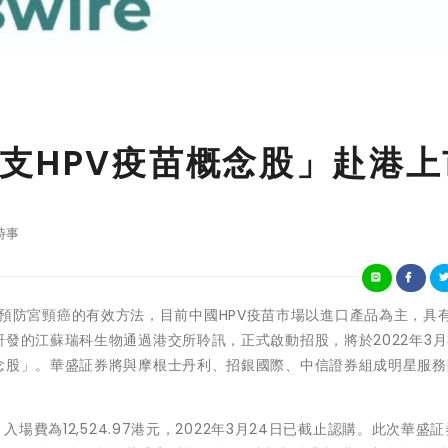
支HPV疫苗概念股」赴港上
時事
V疫苗是預防宮頸癌的有效方法，目前中國HPV疫苗市場以進口產品為主，具
發的江蘇瑞科生物通過港交所聆訊，正式啟動招股，將於2022年3月
概念股」。華盛証券將與摩根士丹利、招銀國際、中信證券組成明星服務
入場費為12,524.97港元，2022年3月24日已截止認購。此次華盛