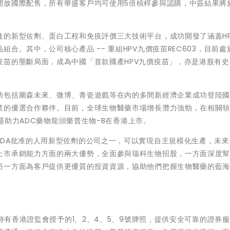
放國際配售，所有華盛客戶均可使用5倍槓桿參與認購，中簽結果將於
進的新型佐劑、蛋白工程和免疫評價三大技術平台，成功開發了涵蓋HP
。其中，公司核心產品 -- 重組HPV九價疫苗REC603，目前處於I
疫苗的壟斷局面，成為中國「首款國產HPV九價疫苗」，亦是港股有史
助包括圖森未來、微博、青瓷遊戲等在內的多間新經濟企業成功登陸
業的優選合作夥伴。目前，全球生物醫藥市場增長潛力強勁，在相關
華盛助力ADC藥物龍頭樂普生物-B在香港上市。
FDA批准的人用新型佐劑的公司之一，可以實現自主規模化生產，未來
上市承銷能力方面的兩大優勢，全面參與瑞科生物招股，一方面深度
另一方面為客戶提供更優質的投資資源，協助他們把握生物醫藥的藍
，持有香港證監會授予的1、2、4、5、9號牌照，提供安全可靠的證券