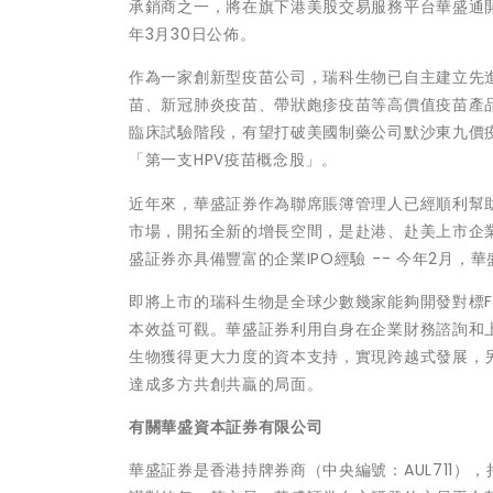
承銷商之一，將在旗下港美股交易服務平台華盛通開
年3月30日公佈。
作為一家創新型疫苗公司，瑞科生物已自主建立先
苗、新冠肺炎疫苗、帶狀皰疹疫苗等高價值疫苗產品組合
臨床試驗階段，有望打破美國制藥公司默沙東九價
「第一支HPV疫苗概念股」。
近年來，華盛証券作為聯席賬簿管理人已經順利幫
市場，開拓全新的增長空間，是赴港、赴美上市企
盛証券亦具備豐富的企業IPO經驗 -- 今年2月，
即將上市的瑞科生物是全球少數幾家能夠開發對標
本效益可觀。華盛証券利用自身在企業財務諮詢和
生物獲得更大力度的資本支持，實現跨越式發展，
達成多方共創共贏的局面。
有關華盛資本証券有限公司
華盛証券是香港持牌券商（中央編號：AUL711）