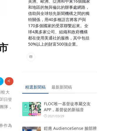
美洲、歐洲、亞洲和中東16個國家
和地區的無與倫比的辦事處網路，
借助與全球領先新聞機構之間的獨
特關係，用40多種語言將客戶與
170多個國家的受眾聯繫起來。全
球4萬多家公司、組織和政府機構
都在使用美通社的服務，其中包括
市
50%以上的財富500強企業。
精選新聞稿
最新新聞稿
有較大
31日登
FLOC唯一基督徒專屬交友
團隊，
APP，基督徒的新福音
2021/03/29
証券作為
鎧應 AudienceSense 臉部辨