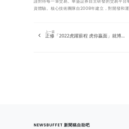
謹對待每一筆交易。華盛証券自主研發的交易平台
資體驗。核心技術團隊自2008年建立，對開發和
上一篇
正修「2022虎躍薪程 虎你贏面」就博...
NEWSBUFFET 新聞稿自助吧