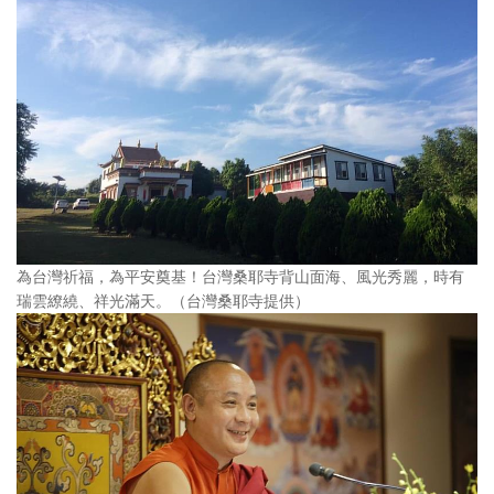
為台灣祈福，為平安奠基！台灣桑耶寺背山面海、風光秀麗，時有
瑞雲繚繞、祥光滿天。（台灣桑耶寺提供）