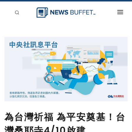
回到首頁
新聞稿分類
登入
刊登
為台灣祈福 為平安奠基！台
灣桑耶寺4/10啟建