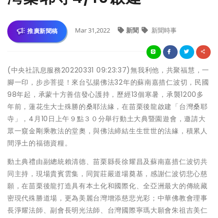
Mar 31,2022
新聞
新聞時事
推廣新聞稿
(中央社訊息服務20220331 09:23:37)無我利他，共聚福慧，一
腳一印，步步菩提！來台弘揚佛法32年的蘇南嘉措仁波切，民國
98年起，承蒙十方善信發心護持，歷經13個寒暑，承襲1200多
年前，蓮花生大士殊勝的桑耶法緣，在苗栗後龍啟建「台灣桑耶
寺」，4月10日上午９點３０分舉行動土大典暨園遊會，邀請大
眾一窺金剛乘教法的堂奧，與佛法締結生生世世的法緣，積累人
間淨土的福德資糧。
動土典禮由副總統賴清德、苗栗縣長徐耀昌及蘇南嘉措仁波切共
同主持，現場貴賓雲集，同賀莊嚴道場奠基，感謝仁波切悲心慈
願，在苗栗後龍打造具有本土化和國際化、全亞洲最大的傳統藏
密現代殊勝道場，更為美麗台灣增添慈悲光彩；中華佛教會理事
長淨耀法師、副會長明光法師、台灣國際寧瑪大願會朱祖吉美仁