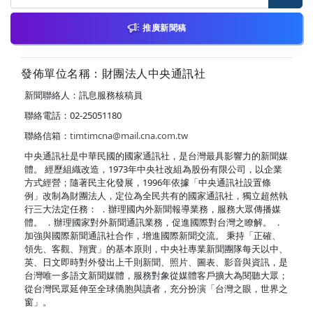
推廣新聞稿
發佈單位名稱：財團法人中央通訊社
新聞聯絡人：訊息服務核稿員
聯絡電話：02-25051180
聯絡信箱：
timtimcna@mail.cna.com.tw
中央通訊社是中華民國的國家通訊社，是台灣最具影響力的新聞媒
體。 經歷組織改造，1973年中央社改組為股份有限公司，以企業
方式經營；隨著民主化發展，1996年依據「中央通訊社設置條
例」改制為財團法人，定位為全民共有的國家通訊社，獨立超然執
行三大法定任務： ．辦理國內外新聞報導業務，服務大眾傳播媒
體。 ．辦理國家對外新聞通訊業務，促進國際對台灣之瞭解。 ．
加強與國際新聞通訊社合作，增進國際新聞交流。 秉持「正確、
領先、客觀、翔實」的基本原則，中央社專業新聞團隊每天以中、
英、日文即時對外發出上千則新聞、照片、圖表、影音與資訊，是
台灣唯一多語文新聞媒體，服務對象從媒體客戶擴大為閱聽大眾；
從台灣民眾延伸至全球僑胞與讀者，充分扮演「台灣之眼，世界之
窗」。