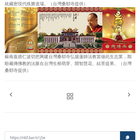
統藏密現代殊勝道場。（台灣桑耶寺提供）
蘇南嘉措仁波切把興建台灣桑耶寺弘揚蓮師法教當做此生志業，期
盼藏傳佛教的法脈在台灣生根萌芽、開智慧花、結菩提果。（台灣
桑耶寺提供）