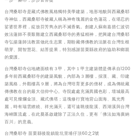
一步一腳印，步步皆菩提
台灣桑耶寺是藏式佛教風格獨特美學建築，地形地貌與西藏桑耶
寺神似，西藏桑耶寺被藏人稱為神奇瑰麗的金色蓮花，在堪忍的
娑婆世界裡，綻放芬芳雋永的不滅香氣。創建人蘇南嘉措仁波切
效法蓮師不畏艱難建立西藏桑耶寺的勇猛精神，把興建台灣桑耶
寺弘揚蓮師法教當做此生志業，期盼藏傳佛教的法脈在台灣生根
萌芽、開智慧花、結菩提果，特別感謝苗栗縣政府的協助和鄉親
的愛護。
台灣桑耶寺佔地總面積有３甲，其中１甲主建築體是傳承自1200
多年前西藏桑耶寺的建築風貌，內部為３層樓，採漢、藏、印建
築風格，外觀樓高９層，將為台灣培育更多的僧材，成為傳統藏
傳佛教在台的最大信仰中心。寺院處處充滿異國色彩，壇城最高
處可見燦爛金頂、藏式佛塔；這塊修行寶地背山面海、風光秀
麗，時有瑞雲繚繞、祥光滿天，還可遠眺後龍溪、西湖溪與台灣
海峽匯流處，在此奠基啟建除了正法久住，更有「佛法如海廣納
百川」的意義。
台灣桑耶寺 苗栗縣後龍鎮龍坑里埔仔頂60之2號