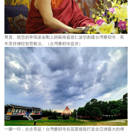
尊貴、慈悲的寧瑪派金剛上師蘇南嘉措仁波切創建台灣桑耶寺，長
年受持佛陀智慧教法。（台灣桑耶寺提供）
一腳一印，步步菩提！台灣桑耶寺在苗栗後龍打造全亞洲最大的傳