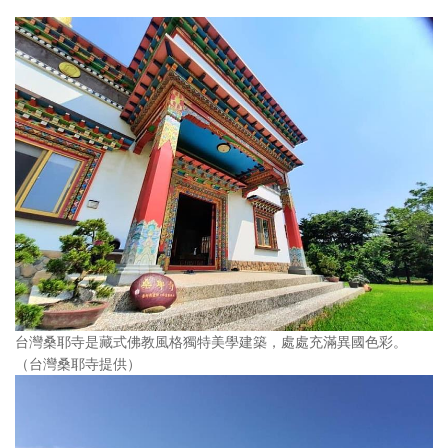
台灣桑耶寺是藏式佛教風格獨特美學建築，處處充滿異國色彩。
（台灣桑耶寺提供）