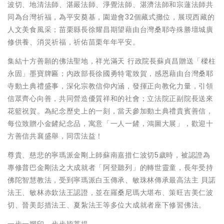
波切、地清法師、湛嚴法師、淨覺法師、湛濟法師和宗蓮法師共
同為台灣祈福，為平安奠基，園遊會32個藏式攤位，展現西藏的
人文美食風采；苗栗縣長徐耀昌期望藉由台灣桑耶寺殊勝壇城廣
修供養、消災祈福，祈佑苗栗年年平安。
集結十方善願的佛法聖地，祥光滿天 行政院長蘇貞昌贈送「樑柱
永固」墨寶牌匾；內政部長徐國勇特電致賀，感恩藉由台灣桑耶
寺動土典禮盛事，深化宗教信仰內涵，發揮正向教化力量，引領
信眾齊心向善，共同營造優質祥和的社會；立法院正副院長送來
花籃祝賀。為紀念歷史上的一刻，當天參加動土典禮貴賓善信，
每位致贈小金鏟紀念品，寓意「一人一鏟，鴻圖大展」，歡迎十
方善信共襄盛舉，同霑法益！
尊貴、慈悲的寧瑪派金剛上師蘇南嘉措仁波切5歲時，被認證為
專修普巴金剛法之大成就者「阿登聽列」的轉世靈童，長年受持
佛陀智慧教法，受到寧瑪派白玉傳承、敏珠林傳承最高法主 貝諾
法王、敏林赤欽法王認證，並在羅桑尼瑪大堪布、策旺吉美仁波
切、晉美彭措法王、夏紮法王等多位大成就者座下修習佛法。