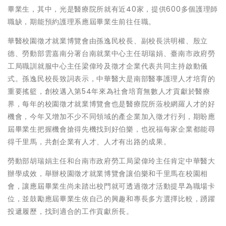
畢業生，其中，光是醫療院所就有近40家，提供600多個護理師
職缺，期能預約護理系應屆畢業生前往任職。
華醫校園徵才就業博覽會由孫逸民校長、副校長洪明權、殷立
德、勞動部雲嘉南分署台南就業中心主任胡瑞娟、臺南市政府勞
工局職訓就服中心主任梁偉玲及徵才企業代表共同主持啟動儀
式。孫逸民校長致詞表示，中華醫大是南部醫事護理人才培育的
重要搖籃，創校邁入第54年來為社會培育無數人才貢獻於醫療
界，每年的校園徵才就業博覽會也是醫療院所蒞校網羅人才的好
機會，今年又增加不少不同領域的產企業加入徵才行列，期盼應
屆畢業生把握機會搶得先機找到好伯樂，也祝福每家企業都能尋
得千里馬，共創企業有人才、人才有出路的成果。
勞動部胡瑞娟主任和台南市政府勞工局梁偉玲主任肯定中華醫大
辦學成效，舉辦校園徵才就業博覽會讓伯樂和千里馬在校園相
會，讓應屆畢業生尚未踏出校門就可透過徵才活動提早為職場卡
位，並鼓勵應屆畢業生依自己的興趣和專長多方選擇比較，踴躍
投遞履歷，找到適合的工作貢獻所長。