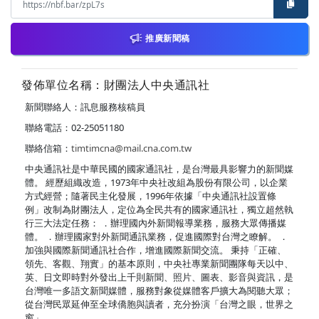
推廣新聞稿
發佈單位名稱：財團法人中央通訊社
新聞聯絡人：訊息服務核稿員
聯絡電話：02-25051180
聯絡信箱：
timtimcna@mail.cna.com.tw
中央通訊社是中華民國的國家通訊社，是台灣最具影響力的新聞媒
體。 經歷組織改造，1973年中央社改組為股份有限公司，以企業
方式經營；隨著民主化發展，1996年依據「中央通訊社設置條
例」改制為財團法人，定位為全民共有的國家通訊社，獨立超然執
行三大法定任務： ．辦理國內外新聞報導業務，服務大眾傳播媒
體。 ．辦理國家對外新聞通訊業務，促進國際對台灣之瞭解。 ．
加強與國際新聞通訊社合作，增進國際新聞交流。 秉持「正確、
領先、客觀、翔實」的基本原則，中央社專業新聞團隊每天以中、
英、日文即時對外發出上千則新聞、照片、圖表、影音與資訊，是
台灣唯一多語文新聞媒體，服務對象從媒體客戶擴大為閱聽大眾；
從台灣民眾延伸至全球僑胞與讀者，充分扮演「台灣之眼，世界之
窗」。