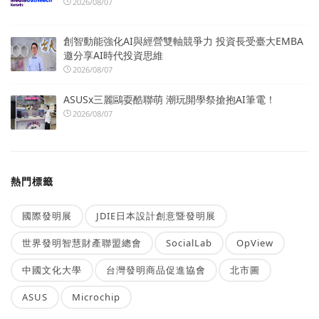
2026/08/07
創智動能強化AI與經營雙軸競爭力 投資長受臺大EMBA
邀分享AI時代投資思維
2026/08/07
ASUSx三麗鷗耍酷聯萌 潮玩開學祭搶抱AI筆電！
2026/08/07
熱門標籤
國際發明展
JDIE日本設計創意暨發明展
世界發明智慧財產聯盟總會
SocialLab
OpView
中國文化大學
台灣發明商品促進協會
北市圖
ASUS
Microchip