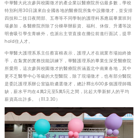
中華醫大此次參與校園徵才的產企業以醫療院所佔最多數，學校
特別利用30日讓來自全國各地的醫療院所集中設攤徵才，並安排
四技和二技日夜間部、五專等不同學制的護理科系應屆畢業班到
場參加，各醫療院所除了分梯舉辦薪資、福利、休假、升遷等說
明會吸引學生青睞外，也派出主管直接在攤位前進行面試，提早
hold住人才。
中華醫大護理系系主任蔡富棉表示，護理人才在就業市場始終搶
手，在紮實的實務技能訓練下，華醫護理系的畢業生深受醫療院
所愛用，這次參與校園徵才的醫療院所涵蓋北中南東各地，其中
更不乏醫學中心等級的大型醫院，除了現場徵才，也有部分醫院
是委託護理系辦公室協助遴選徵才，總計釋出600多個護理師職
缺，薪水平均在4萬2元至5萬5元之間，比起大學新鮮人的平均
薪資高出許多。（111.3.30）