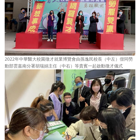
2022年中華醫大校園徵才就業博覽會由孫逸民校長（中左）偕同勞
動部雲嘉南分署胡瑞娟主任（中右）等貴賓一起啟動徵才儀式