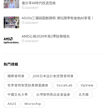
邀分享AI時代投資思維
2026/08/07
ASUSx三麗鷗耍酷聯萌 潮玩開學祭搶抱AI筆電！
2026/08/07
AMD公佈2026年第2季財務報告
2026/08/07
熱門標籤
國際發明展
JDIE日本設計創意暨發明展
世界發明智慧財產聯盟總會
SocialLab
OpView
中國文化大學
台灣發明商品促進協會
北市圖
ASUS
Microchip