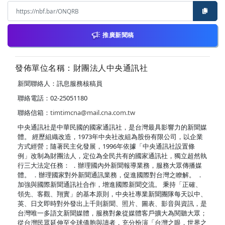
推廣新聞稿
發佈單位名稱：財團法人中央通訊社
新聞聯絡人：訊息服務核稿員
聯絡電話：02-25051180
聯絡信箱：
timtimcna@mail.cna.com.tw
中央通訊社是中華民國的國家通訊社，是台灣最具影響力的新聞媒
體。 經歷組織改造，1973年中央社改組為股份有限公司，以企業
方式經營；隨著民主化發展，1996年依據「中央通訊社設置條
例」改制為財團法人，定位為全民共有的國家通訊社，獨立超然執
行三大法定任務： ．辦理國內外新聞報導業務，服務大眾傳播媒
體。 ．辦理國家對外新聞通訊業務，促進國際對台灣之瞭解。 ．
加強與國際新聞通訊社合作，增進國際新聞交流。 秉持「正確、
領先、客觀、翔實」的基本原則，中央社專業新聞團隊每天以中、
英、日文即時對外發出上千則新聞、照片、圖表、影音與資訊，是
台灣唯一多語文新聞媒體，服務對象從媒體客戶擴大為閱聽大眾；
從台灣民眾延伸至全球僑胞與讀者，充分扮演「台灣之眼，世界之