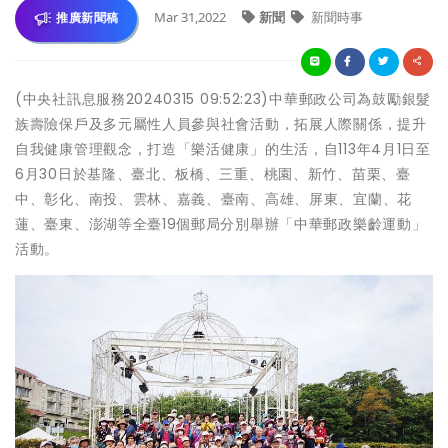
Mar 31,2022
新聞
新聞時事
推廣新聞稿
(中央社訊息服務20240315 09:52:23)中華郵政公司為鼓勵銀髮
族壽險保戶及多元屬性人員參與社會活動，拓展人際關係，提升
自我健康管理觀念，打造「樂活健康」的生活，自113年4月1日至
6月30日於基隆、臺北、板橋、三重、桃園、新竹、苗栗、臺
中、彰化、南投、雲林、嘉義、臺南、高雄、屏東、宜蘭、花
蓮、臺東、澎湖等全臺19個郵局分別舉辦「中華郵政樂齡運動」
活動。