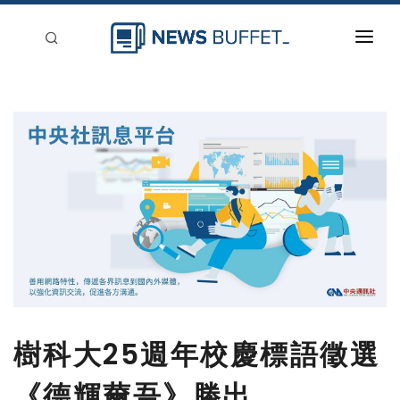
回到首頁
新聞稿分類
登入
刊登
樹科大25週年校慶標語徵選
《德輝薾吾》勝出