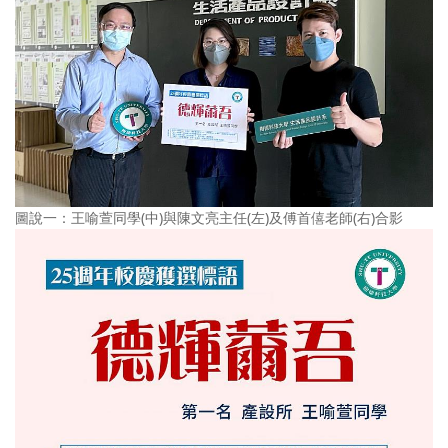
圖說一：王喻萱同學(中)與陳文亮主任(左)及傅首僖老師(右)合影