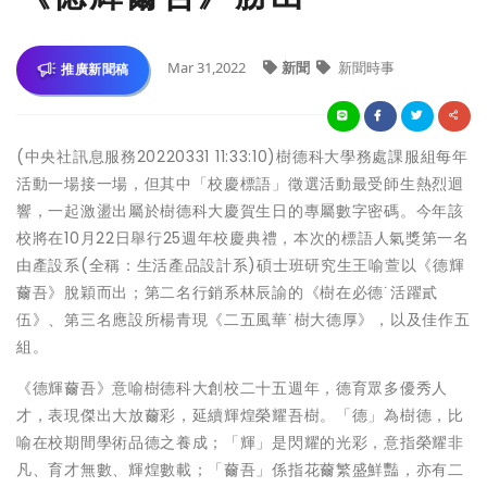
Mar 31,2022
新聞
新聞時事
推廣新聞稿
(中央社訊息服務20220331 11:33:10)樹德科大學務處課服組每年
活動一場接一場，但其中「校慶標語」徵選活動最受師生熱烈迴
響，一起激盪出屬於樹德科大慶賀生日的專屬數字密碼。今年該
校將在10月22日舉行25週年校慶典禮，本次的標語人氣獎第一名
由產設系(全稱：生活產品設計系)碩士班研究生王喻萱以《德輝
薾吾》脫穎而出；第二名行銷系林辰諭的《樹在必德˙活躍貳
伍》、第三名應設所楊青現《二五風華˙樹大德厚》，以及佳作五
組。
《德輝薾吾》意喻樹德科大創校二十五週年，德育眾多優秀人
才，表現傑出大放薾彩，延續輝煌榮耀吾樹。「德」為樹德，比
喻在校期間學術品德之養成；「輝」是閃耀的光彩，意指榮耀非
凡、育才無數、輝煌數載；「薾吾」係指花薾繁盛鮮豔，亦有二