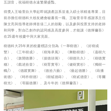
五諧音，祝福樹德永遠繁榮盛豔。
得獎人王喻萱自大學起即就讀產設系並進入碩士班精進專業，目
前亦擔任樹德科大校友總會秘書長一職。王喻萱非常感謝系主任
陳文亮與指導老師傅首僖二人的鼓勵，以及參與投票支持的老師
和同學，對自己創作的認同感及高度參與，才能讓《德輝薾吾》
在25週年校慶中與大家見面。
樹德科大25年來的校慶標語分別為《一舉樹德》、《好樹成
雙》、《三年樹成》、《樹海承風》、《舞動樹德》、《嘉樹六
合》、《旗開德勝》、《拔德頭籌》、《樹德玖久》、《樹德實
穗》、《戲述拾壹》、《樹育實萼》、《健樹實杉》、《獨樹一
幟/》、《德躍實舞》、《德拾六藝》、《藝起德勝》、《蒔播
術德》、《時祚樹德》、《樹樲德蒔》、《樹貳德壹》、《萼爾
樹光》、《萼賜德勝》、及今年的《德輝薾吾》。