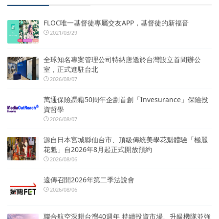
FLOC唯一基督徒專屬交友APP，基督徒的新福音
2021/03/29
全球知名專案管理公司特納唐遜於台灣設立首間辦公
室，正式進駐台北
2026/08/07
萬通保險憑藉50周年企劃首創「Invesurance」保險投
資哲學
2026/08/07
源自日本宮城縣仙台市、頂級傳統美學花魁體驗「極麗
花魁」自2026年8月起正式開放預約
2026/08/06
遠傳召開2026年第二季法說會
2026/08/06
聯合航空深耕台灣40週年 持續投資市場、升級機隊並強