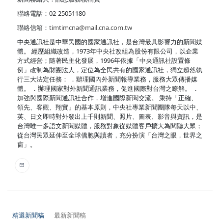
聯絡電話：02-25051180
聯絡信箱：
timtimcna@mail.cna.com.tw
中央通訊社是中華民國的國家通訊社，是台灣最具影響力的新聞媒
體。 經歷組織改造，1973年中央社改組為股份有限公司，以企業
方式經營；隨著民主化發展，1996年依據「中央通訊社設置條
例」改制為財團法人，定位為全民共有的國家通訊社，獨立超然執
行三大法定任務： ．辦理國內外新聞報導業務，服務大眾傳播媒
體。 ．辦理國家對外新聞通訊業務，促進國際對台灣之瞭解。 ．
加強與國際新聞通訊社合作，增進國際新聞交流。 秉持「正確、
領先、客觀、翔實」的基本原則，中央社專業新聞團隊每天以中、
英、日文即時對外發出上千則新聞、照片、圖表、影音與資訊，是
台灣唯一多語文新聞媒體，服務對象從媒體客戶擴大為閱聽大眾；
從台灣民眾延伸至全球僑胞與讀者，充分扮演「台灣之眼，世界之
窗」。
精選新聞稿
最新新聞稿