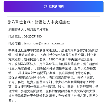
推廣新聞稿
發佈單位名稱：財團法人中央通訊社
新聞聯絡人：訊息服務核稿員
聯絡電話：02-25051180
聯絡信箱：
timtimcna@mail.cna.com.tw
中央通訊社是中華民國的國家通訊社，是台灣最具影響力的新聞媒
體。 經歷組織改造，1973年中央社改組為股份有限公司，以企業
方式經營；隨著民主化發展，1996年依據「中央通訊社設置條
例」改制為財團法人，定位為全民共有的國家通訊社，獨立超然執
行三大法定任務： ．辦理國內外新聞報導業務，服務大眾傳播媒
體。 ．辦理國家對外新聞通訊業務，促進國際對台灣之瞭解。 ．
加強與國際新聞通訊社合作，增進國際新聞交流。 秉持「正確、
領先、客觀、翔實」的基本原則，中央社專業新聞團隊每天以中、
英、日文即時對外發出上千則新聞、照片、圖表、影音與資訊，是
台灣唯一多語文新聞媒體，服務對象從媒體客戶擴大為閱聽大眾；
從台灣民眾延伸至全球僑胞與讀者，充分扮演「台灣之眼，世界之
窗」。