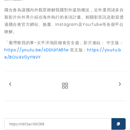
國合會為讓國內外觀眾瞭解我國對外援助概況，近年運用諸多自
製影片向外界介紹在海外執行的各項計畫。相關影音訊息歡迎透
過國合會官方網站、臉書、Instagram及YouTube等各個平台
瞭解。
「臺灣教我的事-太平洋地區糧食安全篇」影片連結： 中文版：
https://youtu.be/sDSIUifA61w
英文版：
https://youtu.b
e/BOU4V0yYNVY