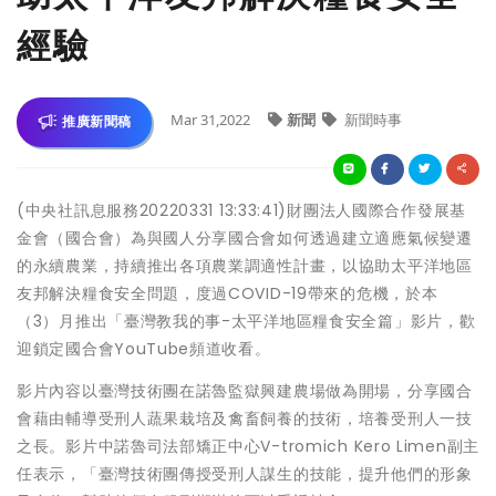
經驗
Mar 31,2022
新聞
新聞時事
推廣新聞稿
(中央社訊息服務20220331 13:33:41)財團法人國際合作發展基
金會（國合會）為與國人分享國合會如何透過建立適應氣候變遷
的永續農業，持續推出各項農業調適性計畫，以協助太平洋地區
友邦解決糧食安全問題，度過COVID-19帶來的危機，於本
（3）月推出「臺灣教我的事-太平洋地區糧食安全篇」影片，歡
迎鎖定國合會YouTube頻道收看。
影片內容以臺灣技術團在諾魯監獄興建農場做為開場，分享國合
會藉由輔導受刑人蔬果栽培及禽畜飼養的技術，培養受刑人一技
之長。影片中諾魯司法部矯正中心V-tromich Kero Limen副主
任表示，「臺灣技術團傳授受刑人謀生的技能，提升他們的形象