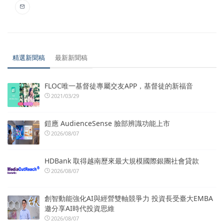
精選新聞稿
最新新聞稿
FLOC唯一基督徒專屬交友APP，基督徒的新福音
2021/03/29
鎧應 AudienceSense 臉部辨識功能上市
2026/08/07
HDBank 取得越南歷來最大規模國際銀團社會貸款
2026/08/07
創智動能強化AI與經營雙軸競爭力 投資長受臺大EMBA
邀分享AI時代投資思維
2026/08/07