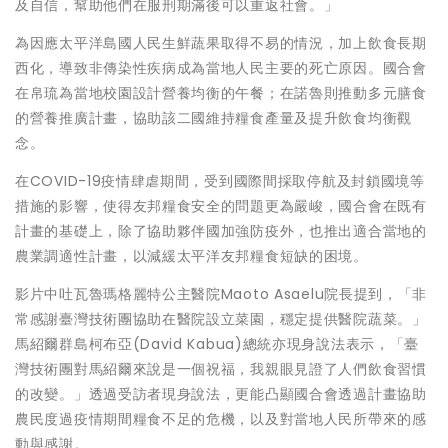
及自信，幫助他們在服刑期滿後可以重返社會。」
為因應太平洋島國人民生鮮蔬果取得不易的情況，加上飲食長期
西化，導致非傳染性疾病成為當地人民主要的死亡原因。國合會
在帛琉為當地校園設計營養均衡的午餐；在諾魯則推動多元膳食
的營養推廣計畫，協助該二國維持糧食產量及提升飲食均衡觀
念。
在COVID-19疫情肆虐期間，受到國際間採取停航及封鎖國境等
措施的影響，使得友邦糧食安全的問題更為嚴峻，國合會在既有
計畫的基礎上，除了協助夥伴國加強防疫外，也推出適合當地的
農業調適性計畫，以減緩太平洋友邦糧食短缺的困境。
影片中吐瓦魯瑪格麗特公主醫院Maoto Asaelu院長提到，「非
常感謝臺灣技術團協助在醫院設立菜園，穩定提供醫院蔬菜。」
馬紹爾群島柯布亞(David Kabua)總統亦現身說法表示，「臺
灣技術團對馬紹爾來說是一個祝福，我親眼見證了人們飲食習慣
的改變。」透過受訪者現身說法，更能凸顯國合會透過計畫協助
農民度過疫情期間糧食不足的危機，以及對當地人民所帶來的感
動與感謝。