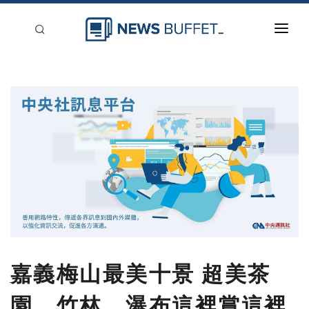
回到首頁
新聞稿分類
登入
刊登
嘉義梅山最美十景 超美茶
園、竹林、瀑布這裡賞這裡