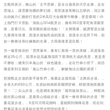
文觀局表示，梅山的「太平雲梯」是全台最美的天空走廊，走在
雲端上，讓雲霧包圍的夢幻感，美景讓遊客難以忘懷的，現正展
出由施力仁藝術打造的2米高巨大金鋼犀牛雕像，更是吸睛！IG
上熱門打卡景點「海鼠山1314觀景台」擁有360度零死角茶園景
致，是看日出、賞茶園的最佳地點！「太興飛瀑」被讚譽是台版
九寨溝珍珠灘，因溪水侵蝕而成的渠道，當溪水分流而下時，宛
如一條條珍珠白鍊般的水瀑，大雨過後更是壯觀！
另一備受推崇的「雲潭瀑布」素有仁壽第一景的美稱，高度落差
將近35公尺，當潭水從高處飛瀉而下那渾然天成的美景，更是美
不勝收；媲美日本嵐山的「綠色隧道」，走在竹林小徑下，就彷
彿是來到京都的「嵐山竹林小徑」，解解無法出國的渴望！
想挑戰走步道的新手遊客們，推薦走走親民版「太興岩步道」，
全長大約650公尺，在原始樹林跟茶園間穿梭，輕鬆環抱茶園美
景！「二尖山步道」也是網友激推的「親民版抹茶山」，輕鬆就
能欣賞山稜線，是最美山稜線步道；還有一條有香味的步道「野
薑花溪步道」，6至10月間花開時，還能聞到陣陣花香，現在到
野薑花溪步道還能欣賞瑩光閃閃的美景！