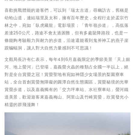
喜歡挑戰體能的遊客們，可以到「瑞太古道」尋幽訪古，舊稱是
幼蛤山道，連結瑞里及太和，擁有百年歷史，全程行走於孟宗竹
林之中，宛如「臥虎藏龍」電影場景；「青年嶺步道」，高低落
差達250公尺，路途不會太過困難，但有多處陡降路段，也是一
條能夠考驗毅力與耐力的步道，沿途還能看到鬼斧神工的燕子崖
跟蝙蝠洞，讓人對大自然力量感到不可思議！
文觀局長許有仁表示，每年4到6月嘉義限定的季節美景「天上銀
河、地上螢河」已登場，嘉義螢火蟲的種類占全國一半以上，絕
對是全台賞螢之冠！賞螢聖地有宛如神隱少女場景的梨園寮車
站，全台首創賞螢無障礙的圓潭自然生態園區，賞螢秘境的光華
賞螢步道，以及嘉義獨有的「交力坪車站、水社寮車站」螢河鐵
道美景，歡迎遊客來嘉義梅山、阿里山及竹崎賞螢，欣賞發光小
精靈的群飛漫舞！