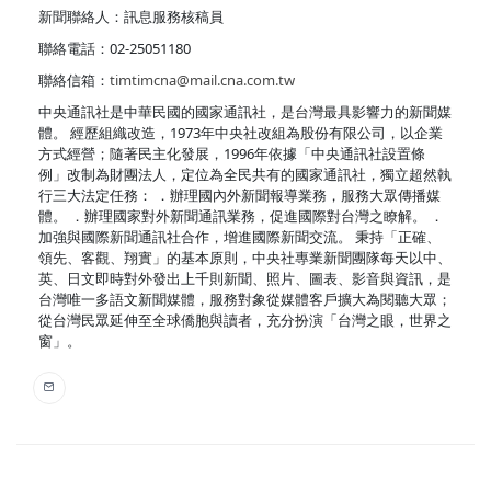
新聞聯絡人：訊息服務核稿員
聯絡電話：02-25051180
聯絡信箱：
timtimcna@mail.cna.com.tw
中央通訊社是中華民國的國家通訊社，是台灣最具影響力的新聞媒
體。 經歷組織改造，1973年中央社改組為股份有限公司，以企業
方式經營；隨著民主化發展，1996年依據「中央通訊社設置條
例」改制為財團法人，定位為全民共有的國家通訊社，獨立超然執
行三大法定任務： ．辦理國內外新聞報導業務，服務大眾傳播媒
體。 ．辦理國家對外新聞通訊業務，促進國際對台灣之瞭解。 ．
加強與國際新聞通訊社合作，增進國際新聞交流。 秉持「正確、
領先、客觀、翔實」的基本原則，中央社專業新聞團隊每天以中、
英、日文即時對外發出上千則新聞、照片、圖表、影音與資訊，是
台灣唯一多語文新聞媒體，服務對象從媒體客戶擴大為閱聽大眾；
從台灣民眾延伸至全球僑胞與讀者，充分扮演「台灣之眼，世界之
窗」。