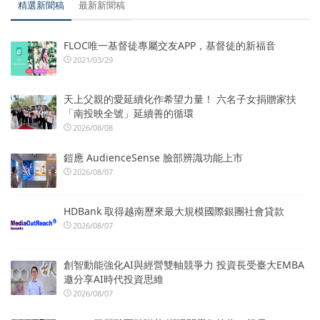
精選新聞稿
最新新聞稿
FLOC唯一基督徒專屬交友APP，基督徒的新福音
2021/03/29
天上父親的愛延續化作希望力量！ 六名子女捐贈家扶
「南投映全號」延續善的循環
2026/08/08
鎧應 AudienceSense 臉部辨識功能上市
2026/08/07
HDBank 取得越南歷來最大規模國際銀團社會貸款
2026/08/07
創智動能強化AI與經營雙軸競爭力 投資長受臺大EMBA
邀分享AI時代投資思維
2026/08/07