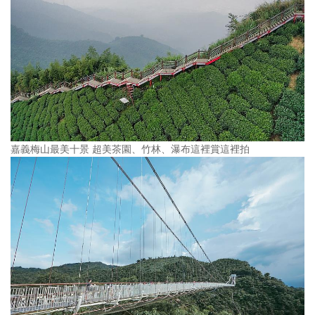
嘉義梅山最美十景 超美茶園、竹林、瀑布這裡賞這裡拍