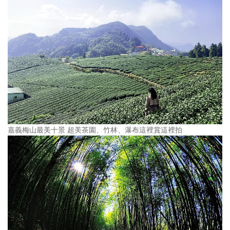
嘉義梅山最美十景 超美茶園、竹林、瀑布這裡賞這裡拍