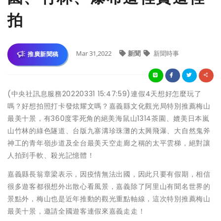
拍
Mar 31,2022
新聞
新聞時事
推廣新聞稿
(中央社訊息服務20220331 15:47:59)連假4天想好怎麼玩了
嗎？好想拍照打卡發炫耀文嗎？嘉義縣文化觀光局特別推薦梅山
最美十景，有360度零死角的絕美海鼠山1314茶園、媲美日本嵐
山竹林的綠色隧道、台版九寨溝珍珠灘的太興飛瀑、大自然鬼斧
神工的青年嶺步道及全台最美天空走廊之稱的太平雲梯，絕對讓
人拍到手軟、殺光記憶體！
嘉義縣長翁章梁表示，因疫情無法出國，因此只要有假期，相信
很多遊客都很想外出散心看風景，嘉義除了阿里山有聞名世界的
景點外，梅山也是近年推動的觀光重點軸線，這次特別推薦梅山
最美十景，邀請全國遊客連假來嘉義走走！