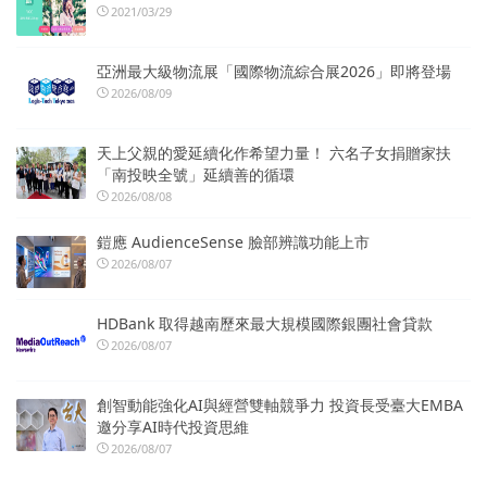
2021/03/29
亞洲最大級物流展「國際物流綜合展2026」即將登場
2026/08/09
天上父親的愛延續化作希望力量！ 六名子女捐贈家扶
「南投映全號」延續善的循環
2026/08/08
鎧應 AudienceSense 臉部辨識功能上市
2026/08/07
HDBank 取得越南歷來最大規模國際銀團社會貸款
2026/08/07
創智動能強化AI與經營雙軸競爭力 投資長受臺大EMBA
邀分享AI時代投資思維
2026/08/07