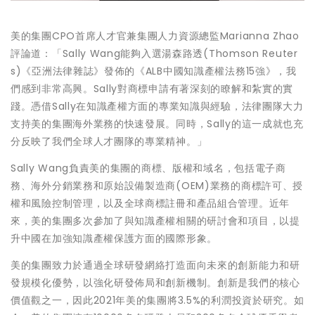
美的集團CPO首席人才官兼集團人力資源總監
Marianna Zhao
評論道：「Sally Wang能夠入選湯森路透(Thomson Reuter
s)《亞洲法律雜誌》發佈的《ALB中國知識產權法務15強》，我
們感到非常高興。Sally對商標申請有著深刻的瞭解和紮實的實
踐。憑借Sally在知識產權方面的專業知識與經驗，法律團隊大力
支持美的集團海外業務的快速發展。同時，Sally的這一成就也充
分反映了我們全球人才團隊的專業精神。」
Sally Wang負責美的集團的商標、版權和域名，包括電子商
務、海外分銷業務和原始設備製造商(OEM)業務的商標許可、授
權和風險控制管理，以及全球商標註冊和產品組合管理。近年
來，美的集團多次參加了與知識產權相關的研討會和項目，以提
升中國在加強知識產權保護方面的國際形象。
美的集團致力於通過全球研發網絡打造面向未來的創新能力和研
發規模化優勢，以強化研發佈局和創新機制。創新是我們的核心
價值觀之一，因此2021年美的集團將3.5%的利潤投資於研究。如