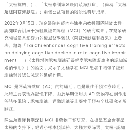
「太極抗帕」）、「太極拳訓練延緩阿茲海默症」（簡稱「太極
延緩阿茲海默症」）兩個公益項目的階段性科研成果。
2022年3月15日，瑞金醫院神經內科陳生弟教授團隊關於太極–
認知聯合訓練干預輕度認知障礙（MCI）的研究成果，在癡呆研
究領域最具影響力的權威醫學雜誌《阿茲海默症和癡呆》上發
表。題為「Tai Chi enhances cognitive training effects
on delaying cognitive decline in mild cognitive impair
ment 」（《太極增強認知訓練延緩輕度認知障礙患者的認知減
退的作用》）的論文，揭示了太極拳在 MCI 患者中增強了認知
訓練對其認知減退的延緩作用。
MCI 是阿茲海默症（AD）的前驅期，也是最佳干預治療時期，
此時主要表現為記憶下降。由於早期使用抗 AD 藥物存在副作用
等諸多風險，認知訓練、運動訓練等非藥物干預被全球研究者所
關注。
陳生弟團隊長期深耕 MCI 非藥物干預研究。在復星基金會和星
太極的支持下，經過小樣本預試驗、太極方案篩選、太極–認知