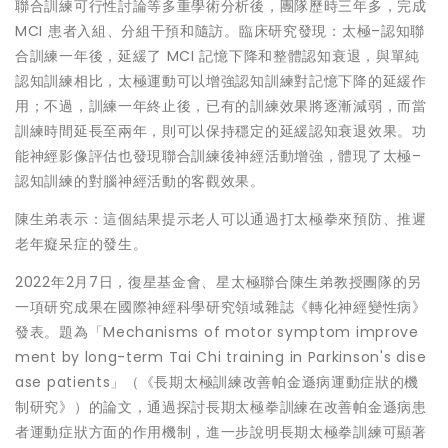
聯合訓練可行性討論等多重學術分析後，團隊歷時三年多，完成
MCI 患者入組、分組干預和隨訪。臨床研究發現：太極–認知聯
合訓練一年後，延緩了 MCI 記憶下降和整體認知衰退，與單純
認知訓練相比，太極運動可以增強認知訓練對記憶下降的延緩作
用；不過，訓練一年終止後，已有的訓練效果將逐漸減弱，而當
訓練時間延長至兩年，則可以保持穩定的延緩認知衰退效果。功
能神經影像評估也發現聯合訓練後神經活動增強，體現了太極–
認知訓練的對腦神經活動的客觀效果。
陳生弟表示
：
這個結果提示老人可以通過打太極拳來預防、推遲
老年癡呆症的發生。
2022年2月7日，復星基金會、星太極聯合陳生弟教授團隊的另
一項研究成果在國際神經科學研究領域雜誌《轉化神經變性病》
發表。題為「Mechanisms of motor symptom improve
ment by long-term
Tai Chi
training in Parkinson's dise
ase patients」（《長期太極訓練改善帕金遜病運動症狀的機
制研究》）的論文，通過探討長期太極拳訓練在改善帕金遜病患
者運動症狀方面的作用機制，進一步說明長期太極拳訓練可顯著