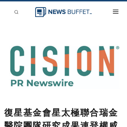
回到首頁
新聞稿分類
登入
刊登
復星基金會星太極聯合瑞金
醫院團隊研究成果連登權威