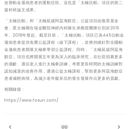
改善帕金遜病患者的運動症狀。這也是「太極抗帕」項目的第二
篇科研論文成果。
「太極抗帕」和「太極延緩阿茲海默症」公益項目由復星基金
會、星太極聯合瑞金醫院神經內科陳生弟教授團隊分別於2015
年、2018年發起。截至目前，「太極抗帕」項目已為445位帕金
遜病患者提供免費公益課程（線下課程），並將持續針對全國帕
金遜病患者開展太極拳學習公益課程。同時，「太極延緩阿茲海
默症」項目也將開展五年更為深入的臨床研究，在社區招募更多
的適齡、適症老人進行太極拳訓練，考察更長時間的太極訓練對
認知減退的改善作用，通過公益太極課程，幫助更多阿茲海默症
患者減輕病情，為減少老年癡呆症的發生發展作出更多的貢獻。
相關鏈接 :
https://www.fosun.com/