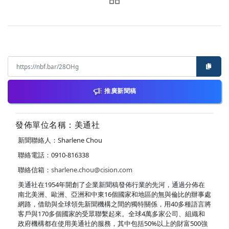
推廣新聞稿
發佈單位名稱：美通社
新聞聯絡人：Sharlene Chou
聯絡電話：0910-816338
聯絡信箱：
sharlene.chou@cision.com
美通社在1954年開創了企業新聞稿發佈行業的先河，通過分佈在
南北美洲、歐洲、亞洲和中東16個國家和地區的無與倫比的辦事處
網路，借助與全球領先新聞機構之間的獨特關係，用40多種語言將
客戶與170多個國家的受眾聯繫起來。全球4萬多家公司、組織和
政府機構都在使用美通社的服務，其中包括50%以上的財富500強