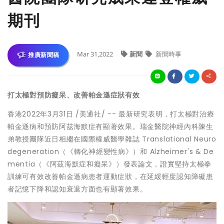
期刊
Mar 31,2022
新聞
新聞時事
推廣新聞稿
打太極對預防癡呆、改善帕金遜症狀有效
香港2022年3月31日 /美通社/ -- 最新研究表明，打太極對治療
帕金遜病和預防阿茲海默症有顯著效果。瑞金醫院神經內科陳生
弟教授團隊近日相繼在國際權威醫學雜誌 Translational Neuro
degeneration（《轉化神經變性病》）和 Alzheimer's & De
mentia（《阿茲海默症和癡呆》）發表論文，證實堅持太極拳
訓練可有效改善帕金遜病患者運動症狀，在延緩輕度認知障礙患
者記憶下降和認知衰退方面也有顯著效果。