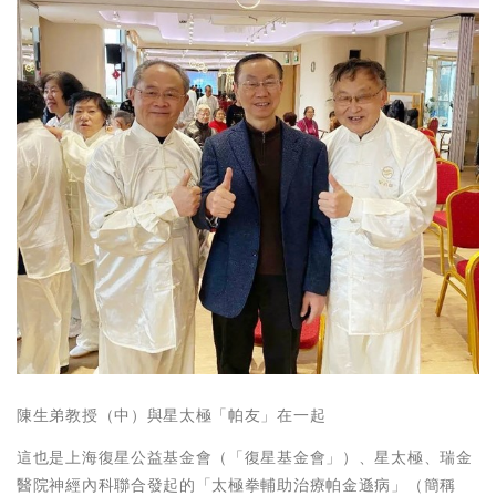
陳生弟教授（中）與星太極「帕友」在一起
這也是上海復星公益基金會（「復星基金會」）、星太極、瑞金
醫院神經內科聯合發起的「太極拳輔助治療帕金遜病」（簡稱