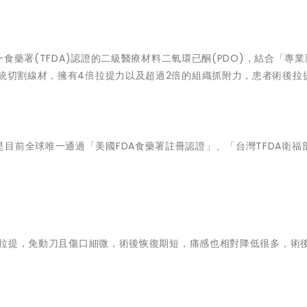
部-食藥署(TFDA)認證的二級醫療材料二氧環已酮(PDO)，結合「專
傳統切割線材，擁有4倍拉提力以及超過2倍的組織抓附力，患者術後拉
目前全球唯一通過「美國FDA食藥署註冊認證」、「台灣TFDA衛福
微創拉提，免動刀且傷口細微，術後恢復期短，痛感也相對降低很多，術