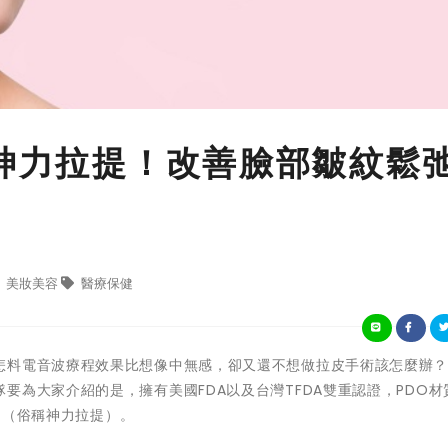
T神力拉提！改善臉部皺紋鬆
美妝美容
醫療保健
怎料電音波療程效果比想像中無感，卻又還不想做拉皮手術該怎麼辦
要為大家介紹的是，擁有美國FDA以及台灣TFDA雙重認證，PDO材
線」（俗稱神力拉提）。