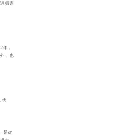
透過獨家
至2年，
作外，也
殊狀
，是從
度增大，