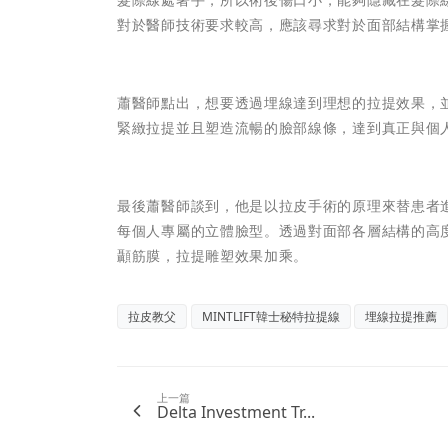
對於醫師技術要求較高，應該尋求對於面部結構掌
蕭醫師點出，想要透過埋線達到理想的拉提效果，
緊緻拉提並且塑造流暢的臉部線條，達到真正與個
最後蕭醫師談到，他是以拉皮手術的原理來替患者
每個人專屬的立體臉型。透過對面部各層結構的高
顳筋膜，拉提雕塑效果加乘。
拉皮教父
MINTLIFT韓士秘特拉提線
埋線拉提推薦
上一篇
Delta Investment Tr...