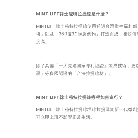
MINT LIFT韓士秘特拉提線是什麼？
MINTLIFT韓士秘特拉提線使用通過台灣衛生福利
術」以及「360度3D螺旋倒鉤」打造而成，相較
度高。
除了具備「十大先進國家專利認證」製成技術，更是
署」等多國認證的「合法拉提線材」。
MINT LIFT韓士秘特拉提線療程如何進行？
MINTLIFT韓士秘特拉提線埋線拉提屬於新一代
可立即上班不影響正常生活。