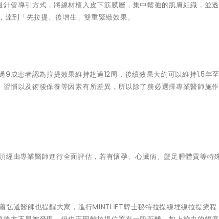
過針管導引方式，將線材植入皮下筋膜層，集中鬆弛的肌膚組織，並
生，達到「先拉提、後增生」雙重緊緻效果。
超過9成患者認為拉提效果維持超過12周，後續效果大約可以維持1.5年
、習慣以及術後保養等因素有所差異，所以除了務必選擇專業醫師施
，皆須經由專業醫師進行全面評估，若有懷孕、心臟病、蟹足腫體質等特
。
弘道醫師也提醒大家，進行MINTLIFT韓士秘特拉提線埋線拉提療程
線後方不易被發現，但也正因離拉提位置有一段距離，加上施力的幅