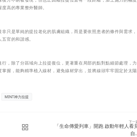
握度高的專業整外醫師。
並非只是單純的提拉老化的肌膚組織，而是要依照患者的條件與需求
人五官的和諧感。
進行，除了分區域向上拉提復位，更著重在局部的點對點細節處理，
度掌握，能夠精準植入線材，避免線材穿出，並將線頭牢牢固定於太
MINT神力拉提
下一
「生命傳愛列車」開跑 啟動年輕人看
自..