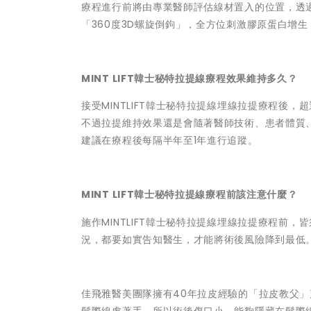
療程進行前將由專業醫師評估線材置入的位置，透
「360度3D螺旋倒鉤」，全方位刺激膠原蛋白增
MINT LIFT韓士秘特拉提線療程效果維持多久？
接受MINTLIFT韓士秘特拉提線埋線拉提療程後，
不過拉提維持效果還是會隨著醫師技術、患者體質
建議在療程後每隔半年至1年進行追蹤。
MINT LIFT韓士秘特拉提線療程前該注意什麼？
施作MINTLIFT韓士秘特拉提線埋線拉提療程前
況，都要如實告知醫生，才能將術後風險降到最低
佳飛雅醫美團隊擁有40年拉皮經驗的「拉皮教父」蕭
髮際線處著手，所以術後傷口小，能夠隱藏在髮際