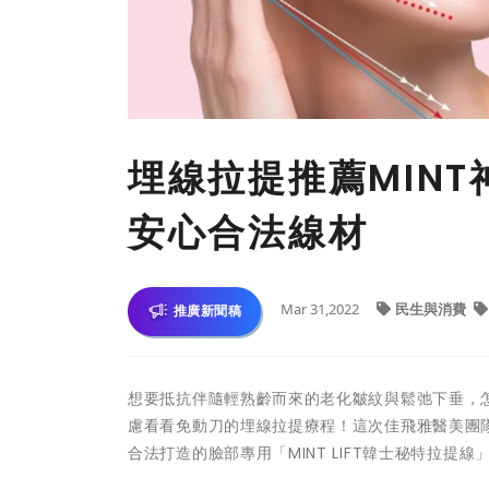
埋線拉提推薦MIN
安心合法線材
Mar 31,2022
民生與消費
推廣新聞稿
想要抵抗伴隨輕熟齡而來的老化皺紋與鬆弛下垂，
慮看看免動刀的埋線拉提療程！這次佳飛雅醫美團隊
合法打造的臉部專用「MINT LIFT韓士秘特拉提