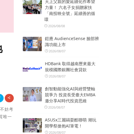
天上父親的愛延續化作希望
力量！ 六名子女捐贈家扶
「南投映全號」延續善的循
環
2026/08/08
鎧應 AudienceSense 臉部辨
識功能上市
弛
2026/08/07
HDBank 取得越南歷來最大
規模國際銀團社會貸款
2026/08/07
創智動能強化AI與經營雙軸
競爭力 投資長受臺大EMBA
邀分享AI時代投資思維
2026/08/07
？不妨考
質唯一
ASUSx三麗鷗耍酷聯萌 潮玩
開學祭搶抱AI筆電！
2026/08/07