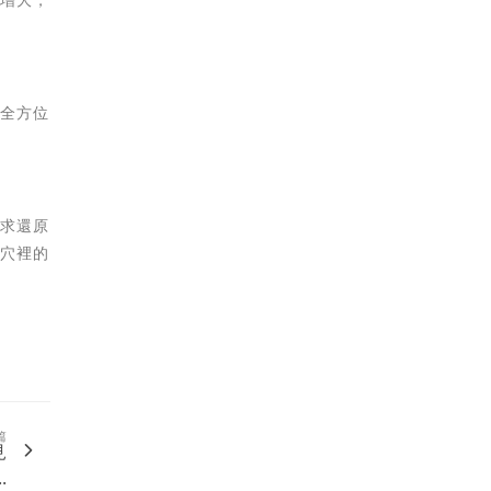
，全方位
力求還原
陽穴裡的
篇
見
.