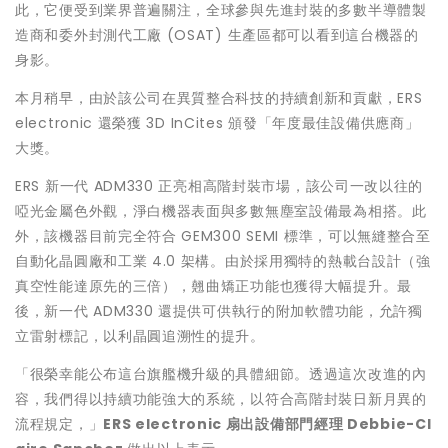
此，它便受到業界普遍關注，全球參與先進封裝的多數半導體製
造商和委外封測代工廠 (OSAT) 生產區都可以看到這台機器的
身影。
本月稍早，由於該公司在異質整合科技的持續創新和貢獻，ERS
electronic 還榮獲 3D InCites 頒發「年度最佳設備供應商」
大獎。
ERS 新一代 ADM330 正亮相高階封裝市場，該公司一改以往的
啞光金屬色外觀，淨白機器表面與多數無塵室設備最為相搭。此
外，該機器目前完全符合 GEM300 SEMI 標準，可以無縫整合至
自動化晶圓廠和工業 4.0 架構。由於採用獨特的熱載台設計（強
真空性能達原先的三倍），翹曲矯正功能也獲得大幅提升。最
後，新一代 ADM330 還提供可供執行的附加軟體功能，允許獨
立雷射標記，以利晶圓追溯性的提升。
「很榮幸能公布這台旗艦機升級的具體細節。透過這次改進的內
容，我們得以持續功能強大的系統，以符合高階封裝日新月異的
流程規定，」
ERS electronic
扇出設備部門經理
Debbie-Cl