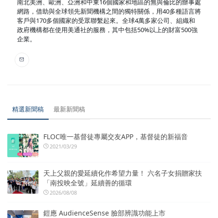
南北美洲、歐洲、亞洲和中東16個國家和地區的無與倫比的辦事處
網路，借助與全球領先新聞機構之間的獨特關係，用40多種語言將
客戶與170多個國家的受眾聯繫起來。全球4萬多家公司、組織和
政府機構都在使用美通社的服務，其中包括50%以上的財富500強
企業。
精選新聞稿
最新新聞稿
FLOC唯一基督徒專屬交友APP，基督徒的新福音
2021/03/29
天上父親的愛延續化作希望力量！ 六名子女捐贈家扶
「南投映全號」延續善的循環
2026/08/08
鎧應 AudienceSense 臉部辨識功能上市