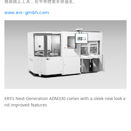
翹曲矯正工具，在半導體業享譽盛名。
www.ers-gmbh.com
ERS’s Next-Generation ADM330 comes with a sleek new look a
nd improved features