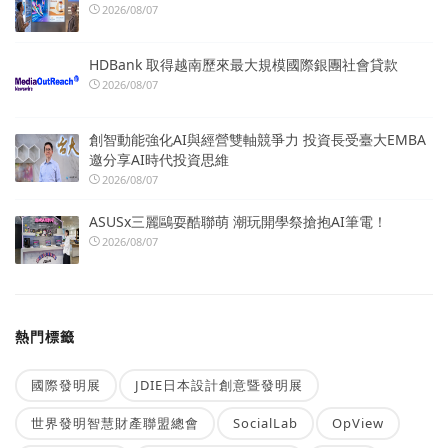
2026/08/07
HDBank 取得越南歷來最大規模國際銀團社會貸款
2026/08/07
創智動能強化AI與經營雙軸競爭力 投資長受臺大EMBA
邀分享AI時代投資思維
2026/08/07
ASUSx三麗鷗耍酷聯萌 潮玩開學祭搶抱AI筆電！
2026/08/07
熱門標籤
國際發明展
JDIE日本設計創意暨發明展
世界發明智慧財產聯盟總會
SocialLab
OpView