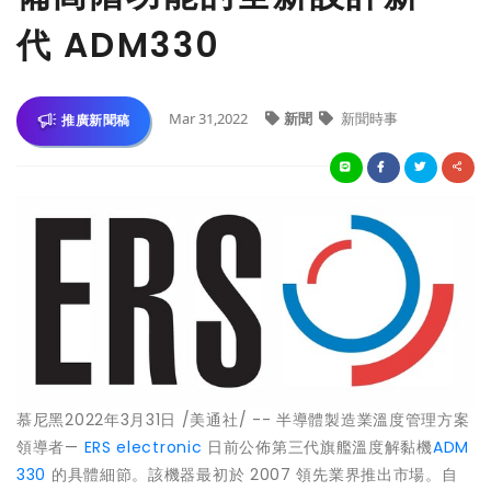
代 ADM330
Mar 31,2022
新聞
新聞時事
推廣新聞稿
慕尼黑2022年3月31日 /美通社/ -- 半導體製造業溫度管理方案
領導者—
ERS electronic
日前公佈第三代旗艦溫度解黏機
ADM
330
的具體細節。該機器最初於 2007 領先業界推出市場。自