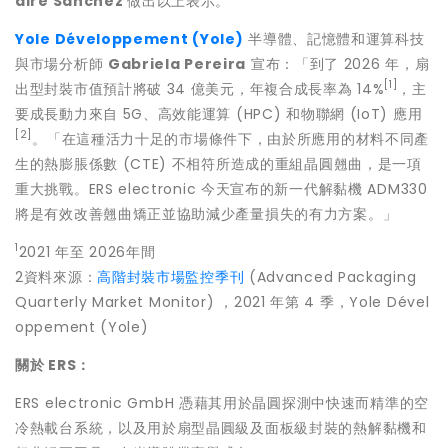
aire Sanchez
做出以上表示。
Yole Développement (Yole)
半導體、記憶體和運算科技
與市場分析師
Gabriela Pereira
宣布：「到了 2026 年，扇
[1]
出型封裝市值預計將破 34 億美元，年複合成長率為 14%
，主
要成長動力來自 5G、高效能運算 (HPC) 和物聯網 (IoT) 應用
[2]
。「在這種活力十足的市場條件下，由於所應用的材料不同產
生的熱膨脹係數 (CTE) 不相符所造成的重組晶圓翹曲，是一項
重大挑戰。ERS electronic 今天宣布的新一代解黏機 ADM330
將是有效改善翹曲矯正並協助減少產量損失的有力方案。」
1
2021 年至 2026年間
2資料來源：
高階封裝市場監控季刊
(Advanced Packaging
Quarterly Market Monitor) ，2021 年第 4 季，Yole Dével
oppement (Yole)
關於
ERS
：
ERS electronic GmbH 憑藉其用於晶圓探測中快速而精準的空
冷熱載台系統，以及用於扇型晶圓級及面板級封裝的熱解黏機和