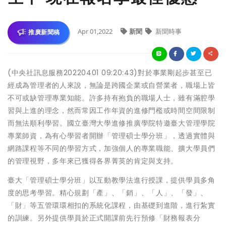
Apr 01,2022
新聞
新聞時事
推廣新聞稿
(中央社訊息服務20220401 09:20:43)對於事業剛起步甚至已
經成為管理者的人來說，無論是跨國企業或自營業者，職場上皆
不可或缺管理專業知能。許多持有抱負的職場人士，雖有滿腔學
習與上進的理念，然而常因工作年資的進修門檻或時間空間限制
而無法順利學習。國立臺灣大學進修推廣學院特邀臺大管理學院
專業師資，為有心學習者開辦「管理碩士學分班」，透過實體與
網路課程等不同的學習方式，加強個人的專業職能、擴大學員們
的管理視野，多年來已獲得各界菁英的肯定與支持。
臺大「管理碩士學分班」以互動教學法進行授課，提供學員多角
度的思考學習。精心規劃「產」、「銷」、「人」、「發」、
「財」等五管環環相扣的系統化課程，由基礎到進階，進行紮實
的訓練。另外提供學員於正式開課前先行預修「財務報表分