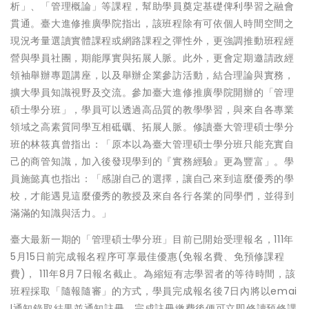
析」、「管理概論」等課程，幫助學員奠定基礎俾利學習之融會
貫通。臺大進修推廣學院指出，該班程除有可依個人時間空間之
現況考量選讀實體課程或網路課程之彈性外，更強調推動班程經
營與學員社團，期能厚實與拓展人脈。此外，更會定期邀請政經
領袖舉辦專題講座，以及舉辦企業參訪活動，結合理論與實務，
擴大學員知識視野及交流。參加臺大進修推廣學院開辦的「管理
碩士學分班」，學員可以透過高品質的教學學習，與來自各專業
領域之高素質同學互相砥礪、拓展人脈。修讀臺大管理碩士學分
班的林筱真曾指出：「原本以為臺大管理碩士學分班只能充實自
己的商管知識，加入後發現學到的『實務經驗』更為豐富」。學
員施懿真也指出：「感謝自己的選擇，讓自己來到這麼優秀的學
校，才能遇見這麼優秀的教授及來自各行各業的同學們，並得到
滿滿的知識與活力。」
臺大最新一期的「管理碩士學分班」目前已開始受理報名，111年
5月15日前完成報名程序可享最佳優惠(免報名費、免預修課程
費)， 111年8月7日報名截止。為縮短有志學習者的等待時間，該
班程採取「隨報隨審」的方式，學員完成報名後7日內將以emai
l通知錄取結果並通知註冊，完成註冊繳費後便可立即修讀預修課