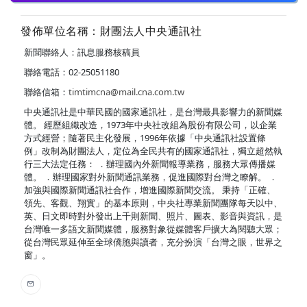
發佈單位名稱：財團法人中央通訊社
新聞聯絡人：訊息服務核稿員
聯絡電話：02-25051180
聯絡信箱：
timtimcna@mail.cna.com.tw
中央通訊社是中華民國的國家通訊社，是台灣最具影響力的新聞媒
體。 經歷組織改造，1973年中央社改組為股份有限公司，以企業
方式經營；隨著民主化發展，1996年依據「中央通訊社設置條
例」改制為財團法人，定位為全民共有的國家通訊社，獨立超然執
行三大法定任務： ．辦理國內外新聞報導業務，服務大眾傳播媒
體。 ．辦理國家對外新聞通訊業務，促進國際對台灣之瞭解。 ．
加強與國際新聞通訊社合作，增進國際新聞交流。 秉持「正確、
領先、客觀、翔實」的基本原則，中央社專業新聞團隊每天以中、
英、日文即時對外發出上千則新聞、照片、圖表、影音與資訊，是
台灣唯一多語文新聞媒體，服務對象從媒體客戶擴大為閱聽大眾；
從台灣民眾延伸至全球僑胞與讀者，充分扮演「台灣之眼，世界之
窗」。