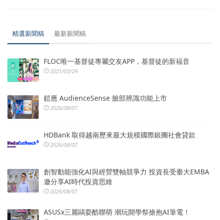
精選新聞稿
最新新聞稿
FLOC唯一基督徒專屬交友APP，基督徒的新福音
2021/03/29
鎧應 AudienceSense 臉部辨識功能上市
2026/08/07
HDBank 取得越南歷來最大規模國際銀團社會貸款
2026/08/07
創智動能強化AI與經營雙軸競爭力 投資長受臺大EMBA
邀分享AI時代投資思維
2026/08/07
ASUSx三麗鷗耍酷聯萌 潮玩開學祭搶抱AI筆電！