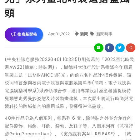
頭
Apr 01,2022
新聞
新聞時事
推廣新聞稿
(中央社訊息服務20220401 10:33:51)剛落幕的「2022臺北時裝
週AW22(簡稱：時裝週)」，樹德科大流行設計系推派今年應屆
畢製主題「LUMINANCE 迹˙光」的前八名作品計48件參展。該
校同時首創與校內電子競技與電腦娛樂科學(簡稱：電子競技與
電腦娛樂科學系)系跨領域合作，運用專業設計感應器捕捉模特
兒動態走秀曼妙姿態及時裝動畫建模，本次展出將流行時尚與電
競科技的跨域整合的應用成果，發揮得淋漓盡致。
48件作品分為八個系列，每系列 6 套，除時裝之外並含創作的
配件髮飾、帽飾、耳飾、袋包、及鞋子等。八個系列有《意視行
跡Gaia Perspective》、《突危謀賽案ALL RELEASE》、《城