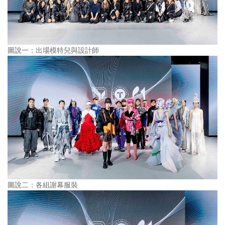
圖說一：出場模特兒與設計師
圖說二：各組謝幕服裝