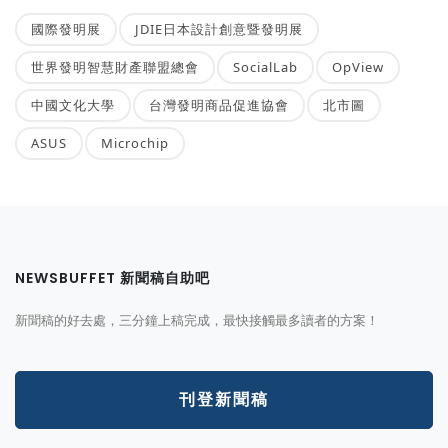
國際發明展
JDIE日本設計創意暨發明展
世界發明智慧財產聯盟總會
SocialLab
OpView
中國文化大學
台灣發明商品促進協會
北市圖
ASUS
Microchip
NEWSBUFFET 新聞稿自助吧
新聞稿的好去處，三分鐘上稿完成，最快接觸最多讀者的方案！
刊登新聞稿