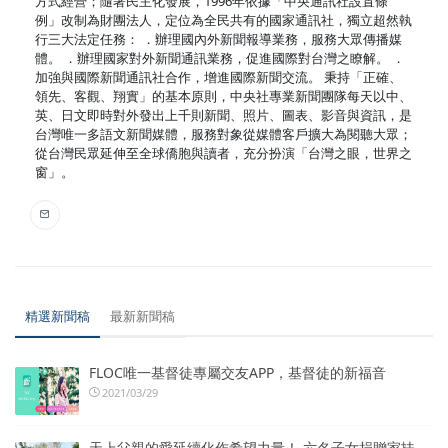
方式經營；隨著民主化發展，1996年依據「中央通訊社設置條
例」改制為財團法人，定位為全民共有的國家通訊社，獨立超然執
行三大法定任務： ．辦理國內外新聞報導業務，服務大眾傳播媒
體。 ．辦理國家對外新聞通訊業務，促進國際對台灣之瞭解。 ．
加強與國際新聞通訊社合作，增進國際新聞交流。 秉持「正確、
領先、客觀、翔實」的基本原則，中央社專業新聞團隊每天以中、
英、日文即時對外發出上千則新聞、照片、圖表、影音與資訊，是
台灣唯一多語文新聞媒體，服務對象從媒體客戶擴大為閱聽大眾；
從台灣民眾延伸至全球僑胞與讀者，充分扮演「台灣之眼，世界之
窗」。
精選新聞稿
最新新聞稿
FLOC唯一基督徒專屬交友APP，基督徒的新福音
2021/03/29
天上父親的愛延續化作希望力量！ 六名子女捐贈家扶