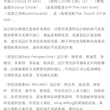
市娛人Circus of sins》、《限時三日ON CALL 72》、《噤聲
遊戲Vicious Circle》、《速食戀愛進行中The fast love》、
《花煥之境BloomfuLand》、及《風聲流動The Touch Of W
ind》。
設計師以整體主題創作為發想，評委與來賓對設計師的技巧及紮
實的專業功夫讚不絕口，無論是整體造型、或服裝設計版形構
造、或印花設計等表現得相當亮眼；帽子與包包等配飾充份展現
整體效果的特色，參與來賓給予高度的評價。
《意視行跡Gaia Perspective》設計師：陳哲偉、蔡逸雲、黃
敏怡、朱家靜、張祐嘉、劉貞妤。設計理念訴求服裝走向時裝機
能，以南極晝夜分為整體色調的核心，印花設計冰山藍為輔色，
主體使用反光材質，呈現極光流動。
《突危謀賽案ALL RELEASE》設計師：簡念亭、姚孟潔、林郁
軒、郭奕呈、蘇卉玲、劉姿廷。作品在設計上加入開口、扭曲錯
位、及挖洞的技法，講述賽鴿在經歷風雨時，羽毛殘破摔落地面
時造成的扭傷；印花加入鳥紋、stop killing及網鴿的紋路；風
格以運動元素呈現，期待鴿子突破束縛，重回自由。