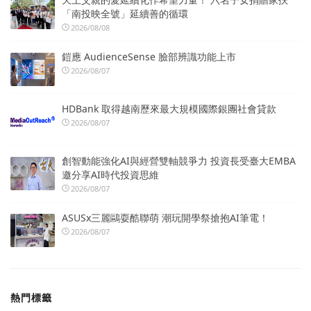
「南投映全號」延續善的循環
2026/08/08
鎧應 AudienceSense 臉部辨識功能上市
2026/08/07
HDBank 取得越南歷來最大規模國際銀團社會貸款
2026/08/07
創智動能強化AI與經營雙軸競爭力 投資長受臺大EMBA
邀分享AI時代投資思維
2026/08/07
ASUSx三麗鷗耍酷聯萌 潮玩開學祭搶抱AI筆電！
2026/08/07
熱門標籤