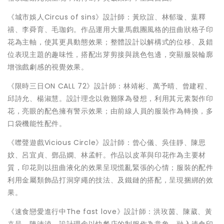
《城市娛人Circus of sins》設計師：黃欣誼、林郁璇、葉釋
禧、李舜育、毛珈鈞。作品運用大量馬戲團風格的扭曲狀格子印
花為主軸，使其更具動態效果；整體設計以解構式的位移、及錯
位表現主題的趣味性，搭配出芽剪接與跳色包邊，突顯服裝輪廓
增強戲劇感的視覺效果。
《限時三日ON CALL 72》設計師：林靖彬、萬予晴、曾建程、
邱詩允、楊淑慧。設計理念以救難隊為發想，利用其元素製作印
花，亮眼的配色擁有警示效果；由前線人員的服裝作為轉換，多
口袋機能性配件。
《噤聲遊戲Vicious Circle》設計師：曾心儀、吳佳靜、陳思
妏、呂宜貞、鄧品嫻、林孟軒。作品以皮革與印花作為主要材
質，印花則以扭曲液化的效果呈現慌亂緊張的心情；服裝的配件
利用金屬類飾品打洞穿繩的技法、及鐵鏈的搭配，呈現捆綁的效
果。
《速食戀愛進行中The fast love》設計師：洪玫茵、陳葳、黃