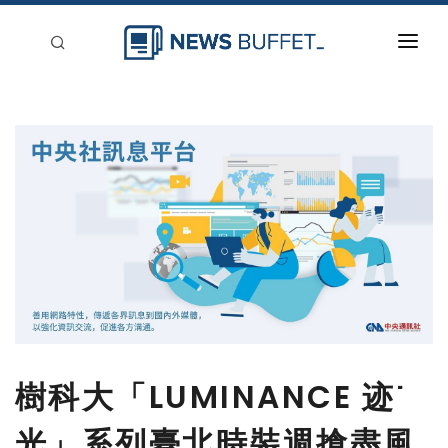
回到首頁
新聞稿分類
登入
刊登
樹科大「LUMINANCE 迹˙
光」系列臺北時裝週搶盡風