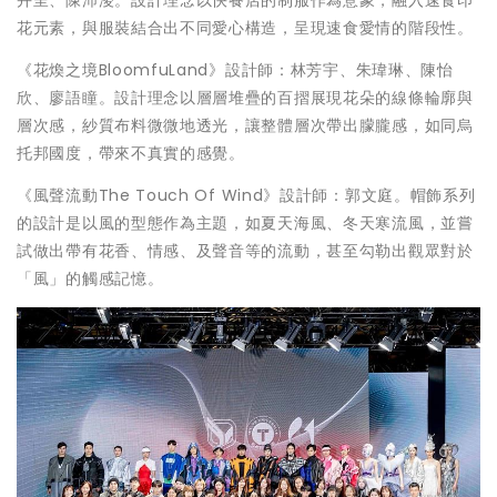
卉呈、陳沛淩。設計理念以快餐店的制服作為意象，融入速食印
花元素，與服裝結合出不同愛心構造，呈現速食愛情的階段性。
《花煥之境BloomfuLand》設計師：林芳宇、朱瑋琳、陳怡
欣、廖語瞳。設計理念以層層堆疊的百摺展現花朵的線條輪廓與
層次感，紗質布料微微地透光，讓整體層次帶出朦朧感，如同烏
托邦國度，帶來不真實的感覺。
《風聲流動The Touch Of Wind》設計師：郭文庭。帽飾系列
的設計是以風的型態作為主題，如夏天海風、冬天寒流風，並嘗
試做出帶有花香、情感、及聲音等的流動，甚至勾勒出觀眾對於
「風」的觸感記憶。