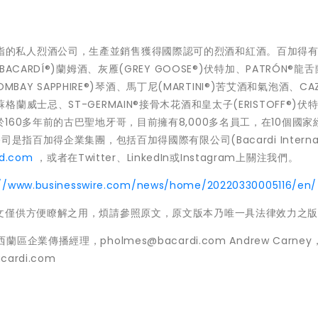
全球首屈一指的私人烈酒公司，生產並銷售獲得國際認可的烈酒和紅酒。百加得
ARDÍ®)蘭姆酒、灰雁(GREY GOOSE®)伏特加、PATRÓN®龍
BAY SAPPHIRE®)琴酒、馬丁尼(MARTINI®)苦艾酒和氣泡酒、CA
S®蘇格蘭威士忌、ST-GERMAIN®接骨木花酒和皇太子(ERISTOFF®)
60多年前的古巴聖地牙哥，目前擁有8,000多名員工，在10個國家
百加得企業集團，包括百加得國際有限公司(Bacardi Internati
ed.com
，或者在Twitter、LinkedIn或Instagram上關注我們。
://www.businesswire.com/news/home/20220330005116/en/
文僅供方便瞭解之用，煩請參照原文，原文版本乃唯一具法律效力之
紐西蘭區企業傳播經理，pholmes@bacardi.com Andrew Carne
rdi.com