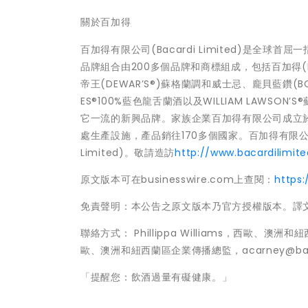
關於百加得
百加得有限公司(Bacardi Limited)是
品牌組合由200多個品牌和商標組成，包括百加得(BAC
帝王(DEWAR’S®)蘇格蘭調和威士忌、龐貝藍鑽(BOM
ES®100%藍色龍舌蘭酒以及WILLIAM LAWSON’
它一流的新興品牌。家族企業百加得有限公司成立於1
處生產設施，產品銷往170多個國家。百加得有限公司是指
Limited)。敬請造訪
http://www.bacardilimit
原文版本可在businesswire.com上查閱：
https
免責聲明：本公告之原文版本乃官方授權版本。譯
聯絡方式： Phillippa Williams，西歐、澳洲和
歐、澳洲和紐西蘭區企業傳播總監，acarney@baca
「提醒您：飲酒過量有礙健康。」