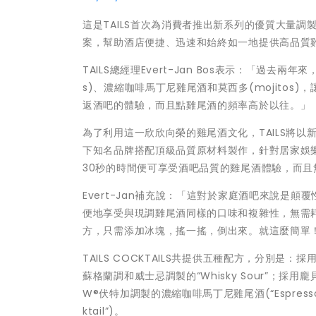
這是TAILS首次為消費者推出新系列的優質大量
案，幫助酒店便捷、迅速和始終如一地提供高品質
TAILS總經理Evert-Jan Bos表示：「過去
s)、濃縮咖啡馬丁尼雞尾酒和莫西多(mojito
返酒吧的體驗，而且點雞尾酒的頻率高於以往。」
為了利用這一欣欣向榮的雞尾酒文化，TAILS將
下知名品牌搭配頂級品質原材料製作，針對居家娛
30秒的時間便可享受酒吧品質的雞尾酒體驗，而且
Evert-Jan補充說：「這對於家庭酒吧來說是顛
便地享受與現調雞尾酒同樣的口味和複雜性，無需
方，只需添加冰塊，搖一搖，倒出來。就這麼簡單
TAILS COCKTAILS共提供五種配方，分別是：採用百加
蘇格蘭調和威士忌調製的“Whisky Sour”；採用龐貝藍鑽
W®伏特加調製的濃縮咖啡馬丁尼雞尾酒(“Espresso Mart
ktail”)。