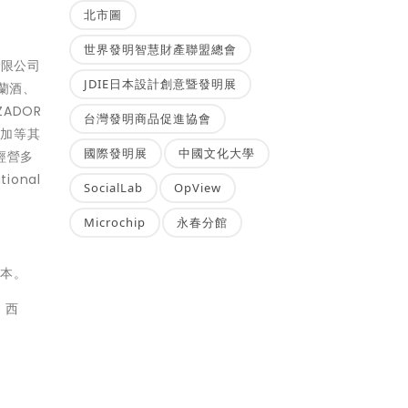
北市圖
世界發明智慧財產聯盟總會
有限公司
JDIE日本設計創意暨發明展
舌蘭酒、
ZADOR
台灣發明商品促進協會
伏特加等其
國際發明展
中國文化大學
經營多
onal
SocialLab
OpView
Microchip
永春分館
版本。
y，西