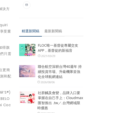
解決方
iri
精選新聞稿
最新新聞稿
在享受重
FLOC唯一基督徒專屬交友
加得旗
APP，基督徒的新福音
人們只需
2021/03/29
聯合航空深耕台灣40週年 持
往更簡
續投資市場、升級機隊並強
量測和配
化全球航網連結
2026/08/06
R’S®)
社群觸及會變，品牌入口要
掌握在自己手上：Cloudmax
BELO
匯智推出 .tw／.台灣網域限
i Coc
時優惠