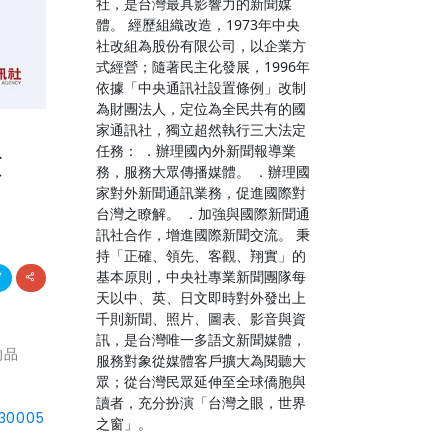
社，是台灣最具影響力的新聞媒
體。 經歷組織改造，1973年中央
社改組為股份有限公司，以企業方
式經營；隨著民主化發展，1996年
依據「中央通訊社設置條例」改制
為財團法人，定位為全民共有的國
家通訊社，獨立超然執行三大法定
驗
任務： ．辦理國內外新聞報導業
務，服務大眾傳播媒體。 ．辦理國
家對外新聞通訊業務，促進國際對
台灣之瞭解。 ．加強與國際新聞通
訊社合作，增進國際新聞交流。 秉
持「正確、領先、客觀、翔實」的
基本原則，中央社專業新聞團隊每
天以中、英、日文即時對外發出上
製
千則新聞、照片、圖表、影音與資
訊，是台灣唯一多語文新聞媒體，
的品
服務對象從媒體客戶擴大為閱聽大
眾；從台灣民眾延伸至全球僑胞與
讀者，充分扮演「台灣之眼，世界
330005
之窗」。