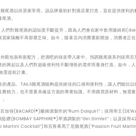
調製雞尾酒以供居家享用。該品牌最初針對酒店業打造，旨在提供便利的
雞尾酒。
兩年來，人們對雞尾酒的認知度不斷提升，因為人們會在家中飲用黛綺莉(daiqu
s)，讓居家隔離不再那麼乏味。如今，隨著店內消費重新開放，消費者正
以新外觀包裝和新配方，把酒吧的味道帶入家中。預調雞尾酒系列採用百
樂的興起以及人們對超級便利性不斷增長的需求而量身打造。如今，
無需提前計畫。
覆性的產品。TAILS雞尾酒能夠提供絕佳的口感和便利性，讓人們能比以
耗費精力，也不需要具備這方面的專業知識。不用購買原材料，無需
！」
得(BACARDÍ®)蘭姆酒製作的“Rum Daiquirí”；採用帝王(DEWA
(BOMBAY SAPPHIRE®)琴酒調製的“Gin Gimlet”；以及採用42
ini Cocktail”)和百香果馬丁尼雞尾酒(“Passion Fruit Martin