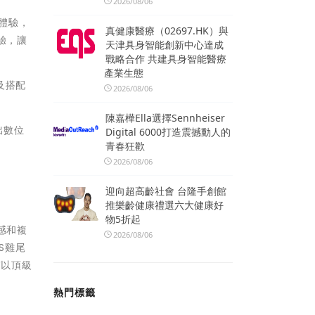
2026/08/06
種體驗，
真健康醫療（02697.HK）與
驗，讓
天津具身智能創新中心達成
戰略合作 共建具身智能醫療
產業生態
及搭配
2026/08/06
。
陳嘉樺Ella選擇Sennheiser
出數位
Digital 6000打造震撼動人的
青春狂歡
2026/08/06
迎向超高齡社會 台隆手創館
推樂齡健康禮選六大健康好
物5折起
感和複
2026/08/06
S雞尾
輔以頂級
熱門標籤