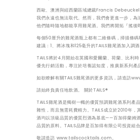
西歐、澳洲與紐西蘭區域總裁Francis Debeu
我們永遠也無法取代。然而，我們會更進一步，為消
他們隨時隨地都能享用雞尾酒。我們將開拓『搖後即飲』
每個50厘升的雞尾酒瓶上都有二維條碼，掃描條碼
建議：1、將冰塊和125毫升的TAILS雞尾酒加
TAILS將於4月開始在英國和愛爾蘭、荷蘭、比
優先行銷活動，專注於培養認知度，推廣新系列產
如欲瞭解有關TAILS雞尾酒的更多資訊，請造訪www.tai
請始終負責任地飲酒。 關於TAILS®
TAILS雞尾酒是獨樹一幟的優質預調雞尾酒系列
雜性，而且無需耗費精力。TAILS成立於2010年
酒均以頂級品質的優質烈酒為基底——百加得蘭姆酒
品質的原料。TAILS品牌是百加得有限公司投資
敬請造訪 www.tailscocktails.com。