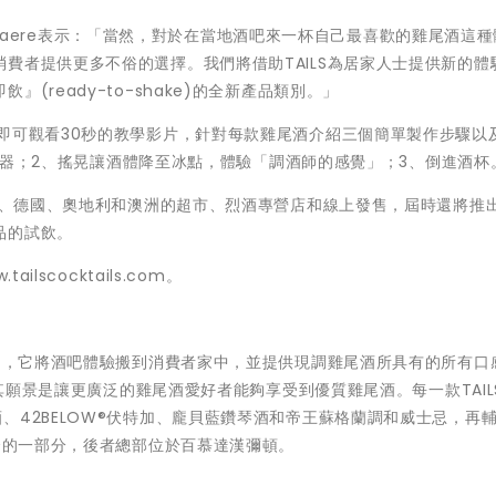
ckelaere表示：「當然，對於在當地酒吧來一杯自己最喜歡的雞尾酒這
費者提供更多不俗的選擇。我們將借助TAILS為居家人士提供新的體
(ready-to-shake)的全新產品類別。」
即可觀看30秒的教學影片，針對每款雞尾酒介紹三個簡單製作步驟以
入調酒器；2、搖晃讓酒體降至冰點，體驗「調酒師的感覺」；3、倒進酒杯
利時、德國、奧地利和澳洲的超市、烈酒專營店和線上發售，屆時還將推
品的試飲。
lscocktails.com。
產品，它將酒吧體驗搬到消費者家中，並提供現調雞尾酒所具有的所有口
，其願景是讓更廣泛的雞尾酒愛好者能夠享受到優質雞尾酒。每一款TAIL
、42BELOW®伏特加、龐貝藍鑽琴酒和帝王蘇格蘭調和威士忌，再
組合的一部分，後者總部位於百慕達漢彌頓。