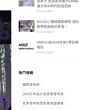
競爭力 投資長受臺大EMBA
邀分享AI時代投資思維
2026/08/07
ASUSx三麗鷗耍酷聯萌 潮玩
開學祭搶抱AI筆電！
2026/08/07
AMD公佈2026年第2季財務
報告
2026/08/07
熱門標籤
國際發明展
JDIE日本設計創意暨發明展
世界發明智慧財產聯盟總會