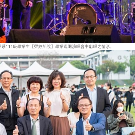
系111級畢業生【聲紋船說】畢業巡迴演唱會中獻唱之情形。