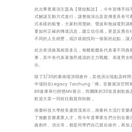
此次畢業展演主題為【聲紋船說】，今年宣傳手段不採用傳
式解謎互動方式進行，讓整個演出及宣傳更具有可
式各樣的船隻，大家利用聲納、聲波和無線電對講
要如何正確的傳達訊息，建立信任感，更是反應在
不同的人生經歷，或許就能找到一個新的起點，讓
此次表演曲風相當多元，每艘船艦各代表著不同曲
事，其中有代表著激昂搖滾的主力戰艦、表達男女
出。
除了3/30的臺南場演唱會外，其他演出地點及時間分別
中場則在Legacy Taichung「傳」音樂展演空
B6倉庫舉行靜態MV展示，而團隊的30首原創歌曲及2
歡迎大眾一同前往觀賞與聆聽 。
南臺科技大學校長盧燈茂表示，南臺科大流行音樂
了無數音樂產業人才，而今年度畢業生們分別在臺
曲創作、演出等，都是同學們自己親自操作，再加