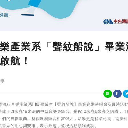
樂產業系「聲紋船說」畢業
啟航！
時事
南臺科技大學流行音樂產業系111級畢業生【聲紋船說】畢業巡迴演唱會及展演活
建了21米寬*9米深的中型音樂祭舞台、搭配10米寬6米高之結構，且
生們的自創歌曲，整個展演陣容相當強大，活動更是精彩可期。南臺
流音系的用心與安排，表示欣慰，並祝活動順利成功。