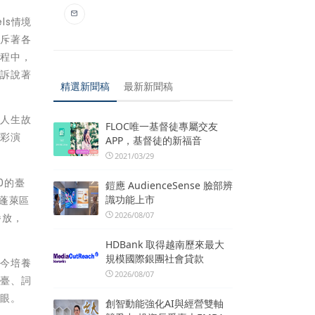
ls情境
充斥著各
過程中，
，訴說著
精選新聞稿
最新新聞稿
的人生故
FLOC唯一基督徒專屬交友
精彩演
APP，基督徒的新福音
2021/03/29
0的臺
鎧應 AudienceSense 臉部辨
識功能上市
區蓬萊區
2026/08/07
播放，
HDBank 取得越南歷來最大
規模國際銀團社會貸款
至今培養
2026/08/07
搭臺、詞
亮眼。
創智動能強化AI與經營雙軸