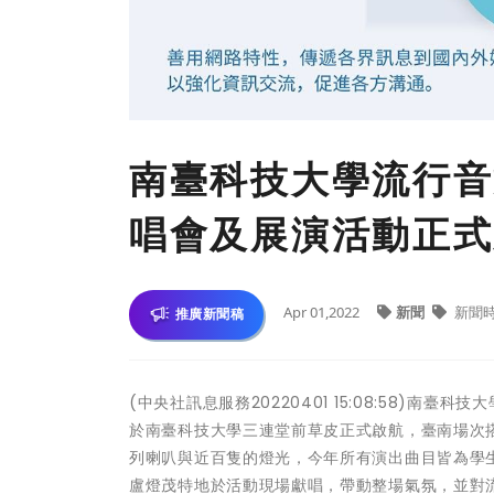
南臺科技大學流行音
唱會及展演活動正式
Apr 01,2022
新聞
新聞
推廣新聞稿
(中央社訊息服務20220401 15:08:58)
於南臺科技大學三連堂前草皮正式啟航，臺南場次搭
列喇叭與近百隻的燈光，今年所有演出曲目皆為學
盧燈茂特地於活動現場獻唱，帶動整場氣氛，並對