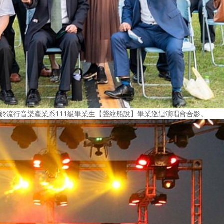
賓於流行音樂產業系111級畢業生【聲紋船說】畢業巡迴演唱會合影。