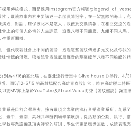
統模式，而是採用Instagram官方帳號@legend_of_vesse
看性，展演故事內容主要講述一名船員陳冠宇，在一望無際的海上，
機溝通、對話，確保彼此不是敵人，以便於交換情報，在相互交流的
社會上的每個人必備的人生課題，透過八種不同船艦、九組不同人馬
人生重新開機。
風，也代表著社會上不同的聲音，透過這些聲紋傳達多元文化及你我
曖昧情愫的潛艦、嘻哈饒舌表達底層聲音的驅逐艦等八種不同船艦的
為4/16的臺北場，在臺北流行音樂中心live house D舉行、4/3
間舉辦、而5/12-5/15 的高雄場配合高雄青春設計節，將在高雄駁二特
1隻MV亦上架於YouTube及StreetVoice街聲【聲紋船說】頻道
產業系是目前台灣最夯、擁有最頂尖專業的流行音樂產業系所，創系
北、臺中、臺南、高雄共舉辦四場畢業展演，從活動的企劃、執行、
上學校專業設備及頂尖師資的培訓，學生們更是獲獎無數，成績表現