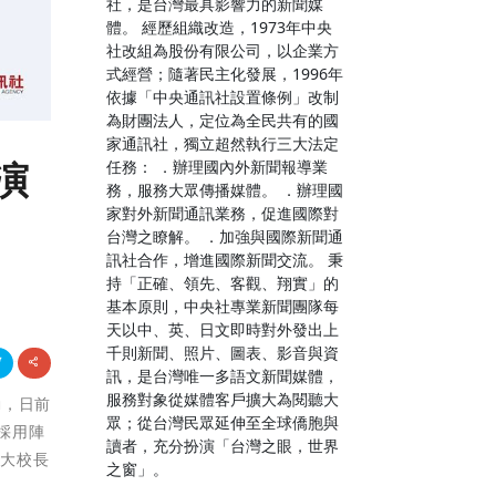
社，是台灣最具影響力的新聞媒
體。 經歷組織改造，1973年中央
社改組為股份有限公司，以企業方
式經營；隨著民主化發展，1996年
依據「中央通訊社設置條例」改制
為財團法人，定位為全民共有的國
家通訊社，獨立超然執行三大法定
演
任務： ．辦理國內外新聞報導業
務，服務大眾傳播媒體。 ．辦理國
家對外新聞通訊業務，促進國際對
台灣之瞭解。 ．加強與國際新聞通
訊社合作，增進國際新聞交流。 秉
持「正確、領先、客觀、翔實」的
基本原則，中央社專業新聞團隊每
天以中、英、日文即時對外發出上
千則新聞、照片、圖表、影音與資
訊，是台灣唯一多語文新聞媒體，
服務對象從媒體客戶擴大為閱聽大
動，日前
眾；從台灣民眾延伸至全球僑胞與
採用陣
讀者，充分扮演「台灣之眼，世界
科大校長
之窗」。