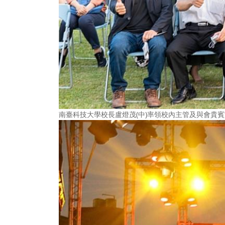
南臺科技大學校長盧燈茂(中)率領校內主管及與會貴