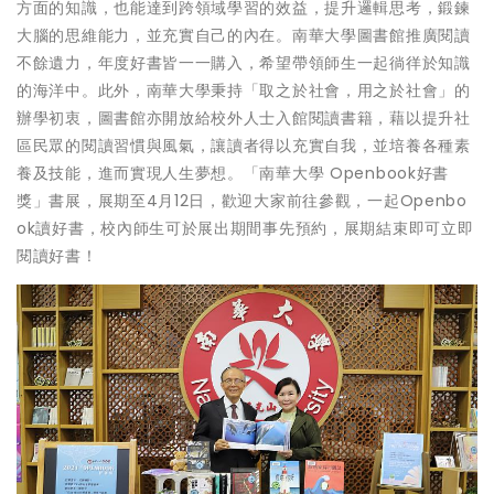
方面的知識，也能達到跨領域學習的效益，提升邏輯思考，鍛鍊
大腦的思維能力，並充實自己的內在。南華大學圖書館推廣閱讀
不餘遺力，年度好書皆一一購入，希望帶領師生一起徜徉於知識
的海洋中。此外，南華大學秉持「取之於社會，用之於社會」的
辦學初衷，圖書館亦開放給校外人士入館閱讀書籍，藉以提升社
區民眾的閱讀習慣與風氣，讓讀者得以充實自我，並培養各種素
養及技能，進而實現人生夢想。「南華大學 Openbook好書
獎」書展，展期至4月12日，歡迎大家前往參觀，一起Openbo
ok讀好書，校內師生可於展出期間事先預約，展期結束即可立即
閱讀好書！