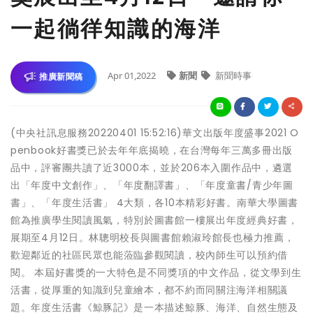
一起徜徉知識的海洋
Apr 01,2022
新聞
新聞時事
推廣新聞稿
(中央社訊息服務20220401 15:52:16)華文出版年度盛事2021 O
penbook好書獎已於去年年底揭曉，在台灣每年三萬多冊出版
品中，評審團共讀了近3000本，並於206本入圍作品中，遴選
出「年度中文創作」、「年度翻譯書」、「年度童書/青少年圖
書」、「年度生活書」 4大類，各10本精彩好書。南華大學圖書
館為推廣學生閱讀風氣，特別於圖書館一樓展出年度經典好書，
展期至4月12日。林聰明校長與圖書館賴淑玲館長也極力推薦，
歡迎鄰近的社區民眾也能蒞臨參觀閱讀，校內師生可以預約借
閱。 本屆好書獎的一大特色是不同獎項的中文作品，從文學到生
活書，從厚重的知識到兒童繪本，都不約而同關注海洋相關議
題。年度生活書《鯨豚記》是一本描述鯨豚、海洋、自然生態及