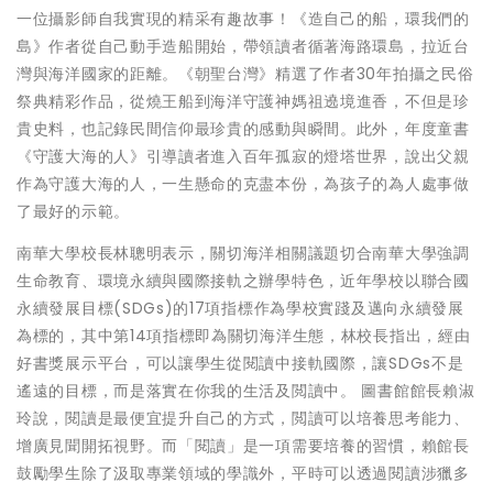
一位攝影師自我實現的精采有趣故事！《造自己的船，環我們的
島》作者從自己動手造船開始，帶領讀者循著海路環島，拉近台
灣與海洋國家的距離。《朝聖台灣》精選了作者30年拍攝之民俗
祭典精彩作品，從燒王船到海洋守護神媽祖遶境進香，不但是珍
貴史料，也記錄民間信仰最珍貴的感動與瞬間。此外，年度童書
《守護大海的人》引導讀者進入百年孤寂的燈塔世界，說出父親
作為守護大海的人，一生懸命的克盡本份，為孩子的為人處事做
了最好的示範。
南華大學校長林聰明表示，關切海洋相關議題切合南華大學強調
生命教育、環境永續與國際接軌之辦學特色，近年學校以聯合國
永續發展目標(SDGs)的17項指標作為學校實踐及邁向永續發展
為標的，其中第14項指標即為關切海洋生態，林校長指出，經由
好書獎展示平台，可以讓學生從閱讀中接軌國際，讓SDGs不是
遙遠的目標，而是落實在你我的生活及閲讀中。 圖書館館長賴淑
玲說，閱讀是最便宜提升自己的方式，閲讀可以培養思考能力、
增廣見聞開拓視野。而「閱讀」是一項需要培養的習慣，賴館長
鼓勵學生除了汲取專業領域的學識外，平時可以透過閱讀涉獵多