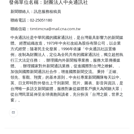
發佈單位名稱：財團法人中央通訊社
新聞聯絡人：訊息服務核稿員
聯絡電話：02-25051180
聯絡信箱：
timtimcna@mail.cna.com.tw
中央通訊社是中華民國的國家通訊社，是台灣最具影響力的新聞媒
體。 經歷組織改造，1973年中央社改組為股份有限公司，以企業
方式經營；隨著民主化發展，1996年依據「中央通訊社設置條
例」改制為財團法人，定位為全民共有的國家通訊社，獨立超然執
行三大法定任務： ．辦理國內外新聞報導業務，服務大眾傳播媒
體。 ．辦理國家對外新聞通訊業務，促進國際對台灣之瞭解。 ．
加強與國際新聞通訊社合作，增進國際新聞交流。 秉持「正確、
領先、客觀、翔實」的基本原則，中央社專業新聞團隊每天以中、
英、日文即時對外發出上千則新聞、照片、圖表、影音與資訊，是
台灣唯一多語文新聞媒體，服務對象從媒體客戶擴大為閱聽大眾；
從台灣民眾延伸至全球僑胞與讀者，充分扮演「台灣之眼，世界之
窗」。