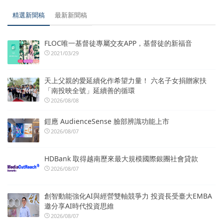
精選新聞稿
最新新聞稿
FLOC唯一基督徒專屬交友APP，基督徒的新福音
2021/03/29
天上父親的愛延續化作希望力量！ 六名子女捐贈家扶
「南投映全號」延續善的循環
2026/08/08
鎧應 AudienceSense 臉部辨識功能上市
2026/08/07
HDBank 取得越南歷來最大規模國際銀團社會貸款
2026/08/07
創智動能強化AI與經營雙軸競爭力 投資長受臺大EMBA
邀分享AI時代投資思維
2026/08/07