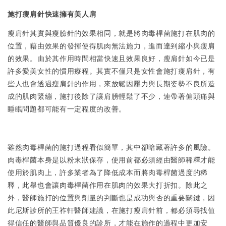
施打瘦肩針快速擁有美人肩
瘦肩針其實與瘦臉針的效果相同，就是將肉毒桿菌施打在肌肉的
位置，藉由效果的發揮使得肌肉無法施力，進而達到縮小與瘦肩
的效果。由於其作用時間相當快速且效果良好，瘦肩針如今已是
許多愛美女性的慣用療程。其實不僅只是女性會施打瘦肩針，有
些人也會透過瘦肩針的作用，來放鬆因壓力與長期姿勢不良所造
成的肌肉緊繃，施打後除了讓肩膀輕鬆了不少，連帶著偏頭痛與
睡眠問題都可能有一定程度的改善。
雖然肉毒桿菌的施打過程看似簡單，其中卻暗藏著許多的風險。
肉毒桿菌本身是以粉末狀保存，使用前都必須經由醫師稀釋才能
使用於肌肉上，許多業者為了降低成本而將肉毒桿菌過度的稀
釋，此舉也會讓肉毒桿菌作用在肌肉的效果大打折扣。除此之
外，醫師施打的位置與劑量的判斷也是成功與否的重要關鍵，因
此尼斯診所的王祚軒醫師建議，在施打瘦肩針前，都必須尋找值
得信任的醫師與品質優良的診所，才能在施作的過程中更加安