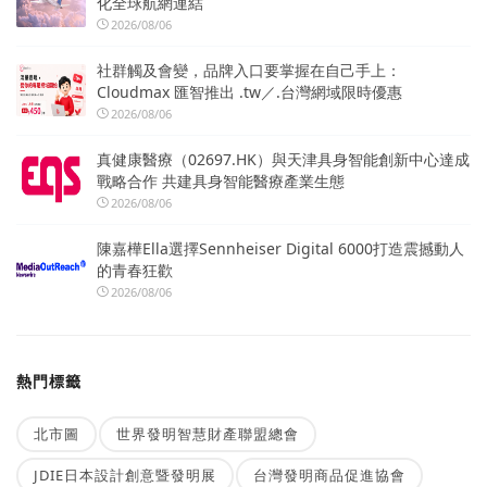
化全球航網連結
2026/08/06
社群觸及會變，品牌入口要掌握在自己手上：
Cloudmax 匯智推出 .tw／.台灣網域限時優惠
2026/08/06
真健康醫療（02697.HK）與天津具身智能創新中心達成
戰略合作 共建具身智能醫療產業生態
2026/08/06
陳嘉樺Ella選擇Sennheiser Digital 6000打造震撼動人
的青春狂歡
2026/08/06
熱門標籤
北市圖
世界發明智慧財產聯盟總會
JDIE日本設計創意暨發明展
台灣發明商品促進協會