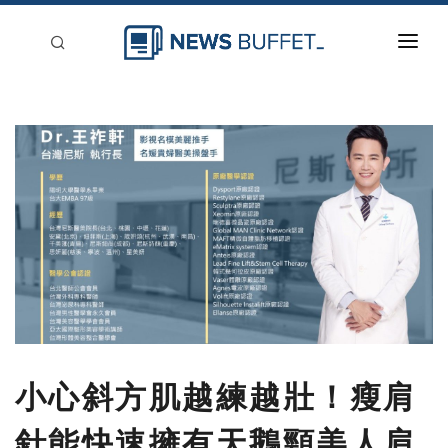
回到首頁
新聞稿分類
登入
刊登
小心斜方肌越練越壯！瘦肩
針能快速擁有天鵝頸美人肩