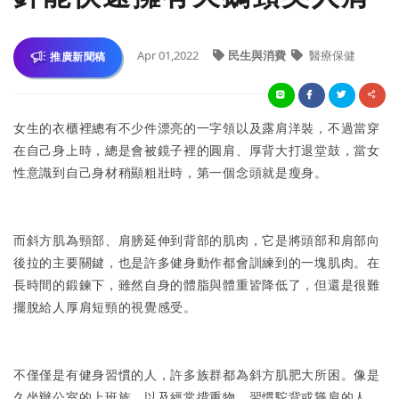
Apr 01,2022
民生與消費
醫療保健
推廣新聞稿
女生的衣櫃裡總有不少件漂亮的一字領以及露肩洋裝，不過當穿
在自己身上時，總是會被鏡子裡的圓肩、厚背大打退堂鼓，當女
性意識到自己身材稍顯粗壯時，第一個念頭就是瘦身。
而斜方肌為頸部、肩膀延伸到背部的肌肉，它是將頭部和肩部向
後拉的主要關鍵，也是許多健身動作都會訓練到的一塊肌肉。在
長時間的鍛鍊下，雖然自身的體脂與體重皆降低了，但還是很難
擺脫給人厚肩短頸的視覺感受。
不僅僅是有健身習慣的人，許多族群都為斜方肌肥大所困。像是
久坐辦公室的上班族，以及經常揹重物、習慣駝背或聳肩的人，