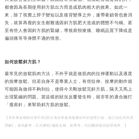
都會因為長期使用斜方肌出力而造成肌肉粗大的效果。如此一
來，除了視覺上脖子變短以及後背變厚之外，連帶著鎖骨也會消
失，就算再瘦的女生都難逃因斜方肌肥大造成的體態不勻稱。甚
至有些人會因斜方肌的緊繃，導致肩頸痠痛、睡眠品質下降或是
偏頭痛等等身體不適的情形。
如何放鬆斜方肌？
最常見的放鬆肌肉方法，不外乎就是做肌肉的拉伸運動以及適度
的按摩放鬆。但若自身不是專業人士，有些拉伸、按摩的動作就
可能因為做得不夠到位，使得今天剛放鬆完斜方肌，隔天又馬上
出現緊繃的問題。當這樣的狀況反覆發生時，就非常的適合施打
「瘦肩針」來幫助斜方肌的放鬆。
【本宣傳名稱與仿單不同(部分為仿單核准適應症外的使用介紹，或口語化供民眾
理解)，僅供參考；正式療程/儀器名稱、效果等，均以醫師親自說明為準。】