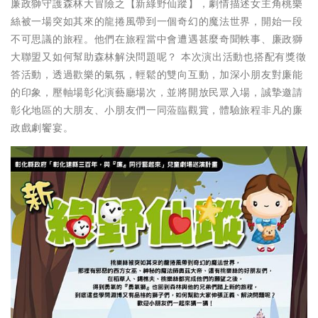
廉政獅守護森林大冒險之【新綠野仙蹤】，劇情描述女主角桃樂
絲被一場突如其來的龍捲風帶到一個奇幻的魔法世界，開始一段
不可思議的旅程。他們在旅程當中會遭遇甚麼奇聞軼事、廉政獅
大聯盟又如何幫助森林解決問題呢？ 本次演出活動也搭配有獎徵
答活動，透過歡樂的氣氛，輕鬆的雙向互動，加深小朋友對廉能
的印象，壓軸場彰化演藝廳場次，並將開放民眾入場，誠摯邀請
彰化地區的大朋友、小朋友們一同蒞臨觀賞，體驗旅程非凡的廉
政戲劇饗宴。