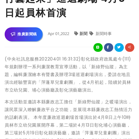
日起員林首演
Apr 01,2022
新聞
新聞時事
推廣新聞稿
(中央社訊息服務20220401 16:31:32)彰化縣政府政風處今(111)
年規劃辦理一系列廉潔教育宣導活動，以「新綠野仙蹤」為主
題，編輯廉潔繪本有聲書及辦理3場巡迴劇場演出，委請在地且
演出經驗豐富的「萍蓬草兒童劇團」，從4月初起，陸續於員林
市立幼兒園、埔心演藝廳及彰化演藝廳演出。
本次活動並邀請本縣廉政志工擔任「新綠野仙蹤」之暖場演出，
讓民眾深入瞭解廉政平台之功能，並展現本縣廉政志工熱情活力
的話劇表演。 本年度廉政巡迴劇場首場演出於4月8日上午10時
員林市立幼兒園展開序幕，第二場於4月13日彰化埔心演藝廳，
第三場於5月19日彰化縣演藝廳，邀請「萍蓬草兒童劇團」演出