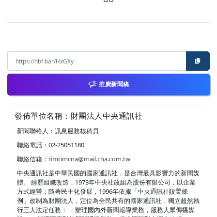
推廣新聞稿
發佈單位名稱：財團法人中央通訊社
新聞聯絡人：訊息服務核稿員
聯絡電話：02-25051180
聯絡信箱：
timtimcna@mail.cna.com.tw
中央通訊社是中華民國的國家通訊社，是台灣最具影響力的新聞媒
體。 經歷組織改造，1973年中央社改組為股份有限公司，以企業
方式經營；隨著民主化發展，1996年依據「中央通訊社設置條
例」改制為財團法人，定位為全民共有的國家通訊社，獨立超然執
行三大法定任務： ．辦理國內外新聞報導業務，服務大眾傳播媒