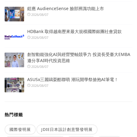
鎧應 AudienceSense 臉部辨識功能上市
2026/08/07
HDBank 取得越南歷來最大規模國際銀團社會貸款
2026/08/07
創智動能強化AI與經營雙軸競爭力 投資長受臺大EMBA
邀分享AI時代投資思維
2026/08/07
ASUSx三麗鷗耍酷聯萌 潮玩開學祭搶抱AI筆電！
2026/08/07
熱門標籤
國際發明展
JDIE日本設計創意暨發明展