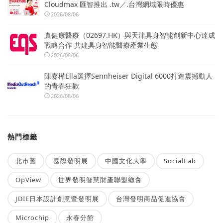
Cloudmax 匯智推出 .tw／.台灣網域限時優惠
2026/08/06
真健康醫療（02697.HK）與天津具身智能創新中心達成
戰略合作 共建具身智能醫療產業生態
2026/08/06
陳嘉樺Ella選擇Sennheiser Digital 6000打造震撼動人
的青春狂歡
2026/08/06
熱門標籤
北市圖
國際發明展
中國文化大學
SocialLab
OpView
世界發明智慧財產聯盟總會
JDIE日本設計創意暨發明展
台灣發明商品促進協會
Microchip
永春分館