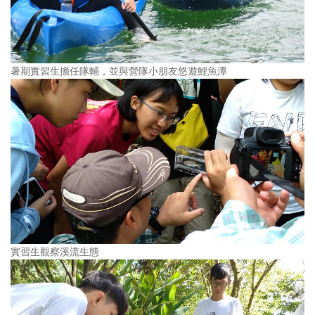
暑期實習生擔任隊輔，並與營隊小朋友悠遊鯉魚潭
實習生觀察溪流生態