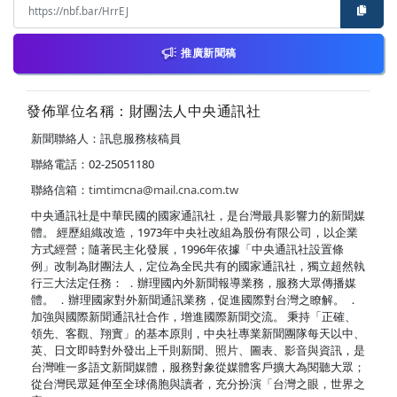
推廣新聞稿
發佈單位名稱：財團法人中央通訊社
新聞聯絡人：訊息服務核稿員
聯絡電話：02-25051180
聯絡信箱：
timtimcna@mail.cna.com.tw
中央通訊社是中華民國的國家通訊社，是台灣最具影響力的新聞媒
體。 經歷組織改造，1973年中央社改組為股份有限公司，以企業
方式經營；隨著民主化發展，1996年依據「中央通訊社設置條
例」改制為財團法人，定位為全民共有的國家通訊社，獨立超然執
行三大法定任務： ．辦理國內外新聞報導業務，服務大眾傳播媒
體。 ．辦理國家對外新聞通訊業務，促進國際對台灣之瞭解。 ．
加強與國際新聞通訊社合作，增進國際新聞交流。 秉持「正確、
領先、客觀、翔實」的基本原則，中央社專業新聞團隊每天以中、
英、日文即時對外發出上千則新聞、照片、圖表、影音與資訊，是
台灣唯一多語文新聞媒體，服務對象從媒體客戶擴大為閱聽大眾；
從台灣民眾延伸至全球僑胞與讀者，充分扮演「台灣之眼，世界之