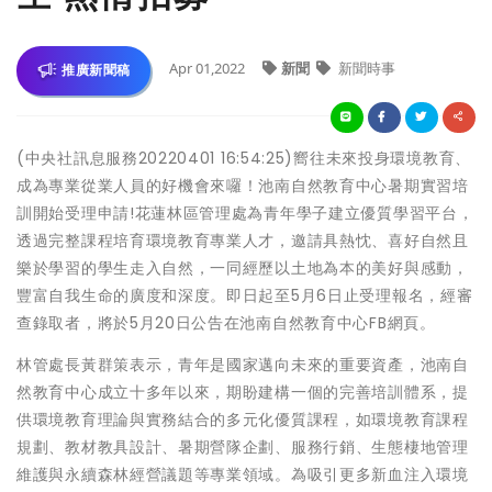
Apr 01,2022
新聞
新聞時事
推廣新聞稿
(中央社訊息服務20220401 16:54:25)嚮往未來投身環境教育、
成為專業從業人員的好機會來囉！池南自然教育中心暑期實習培
訓開始受理申請!花蓮林區管理處為青年學子建立優質學習平台，
透過完整課程培育環境教育專業人才，邀請具熱忱、喜好自然且
樂於學習的學生走入自然，一同經歷以土地為本的美好與感動，
豐富自我生命的廣度和深度。即日起至5月6日止受理報名，經審
查錄取者，將於5月20日公告在池南自然教育中心FB網頁。
林管處長黃群策表示，青年是國家邁向未來的重要資產，池南自
然教育中心成立十多年以來，期盼建構一個的完善培訓體系，提
供環境教育理論與實務結合的多元化優質課程，如環境教育課程
規劃、教材教具設計、暑期營隊企劃、服務行銷、生態棲地管理
維護與永續森林經營議題等專業領域。為吸引更多新血注入環境