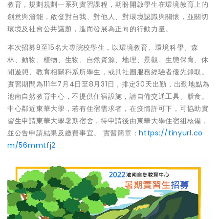
教育，規劃規劃一系列實習課程，期盼開啟學生在環境教育上的
創意與潛能，啟發對自我、對他人、對環境認識與關懷，並關切
環境及社會公共議題，進而發展為正向的行動力量。
本次招募8至15名大專院校學生，以環境教育、環境科學、森
林、動物、植物、生物、自然資源、地理、景觀、生態保育、休
閒遊憩、教育相關科系所學生，或具社團服務經驗者優先錄取。
實習期間為111年7月4日至8月31日，排定30天出勤，出勤地點為
池南自然教育中心，不提供住宿設施，請自備交通工具、膳食。
中心鄰近東華大學，若有住宿需求者，在疫情許可下，可協助實
習生申請東華大學暑期宿舍，待申請後由東華大學住宿組核備，
並公告申請結果及繳費事宜。 實習簡章：
https://tinyurl.co
m/56mmtfj2