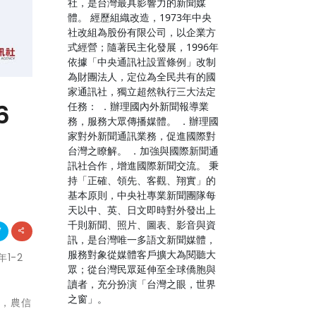
社，是台灣最具影響力的新聞媒
體。 經歷組織改造，1973年中央
社改組為股份有限公司，以企業方
式經營；隨著民主化發展，1996年
依據「中央通訊社設置條例」改制
為財團法人，定位為全民共有的國
家通訊社，獨立超然執行三大法定
6
任務： ．辦理國內外新聞報導業
務，服務大眾傳播媒體。 ．辦理國
家對外新聞通訊業務，促進國際對
台灣之瞭解。 ．加強與國際新聞通
訊社合作，增進國際新聞交流。 秉
持「正確、領先、客觀、翔實」的
基本原則，中央社專業新聞團隊每
天以中、英、日文即時對外發出上
千則新聞、照片、圖表、影音與資
訊，是台灣唯一多語文新聞媒體，
服務對象從媒體客戶擴大為閱聽大
1-2
眾；從台灣民眾延伸至全球僑胞與
讀者，充分扮演「台灣之眼，世界
之窗」。
證，農信