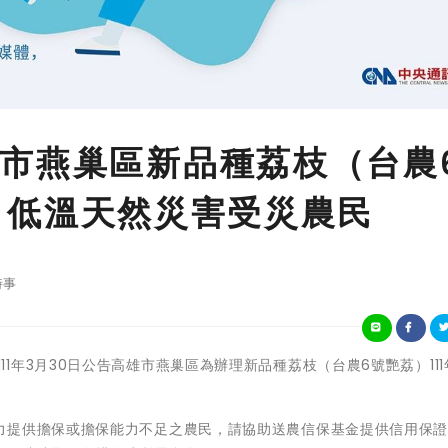
市燕巢區新品種荔枝（台農
-2月低溫天然災害受災農民
時事
會業於111年3月30日公告高雄市燕巢區為辦理新品種荔枝（台農6號艷荔）111年
力提供擔保或擔保能力不足之農民，請協助送農信保基金提供信用保