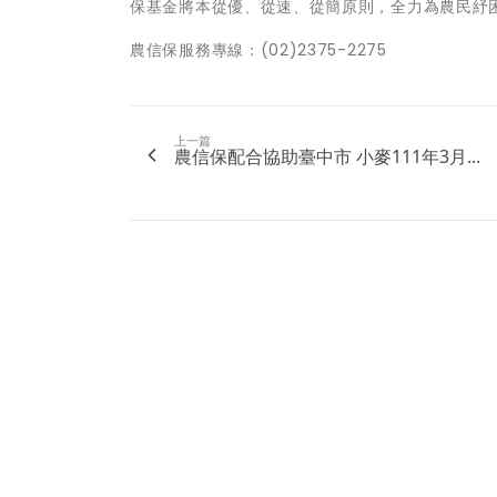
保基金將本從優、從速、從簡原則，全力為農民紓
農信保服務專線：(02)2375-2275
上一篇
農信保配合協助臺中市 小麥111年3月...