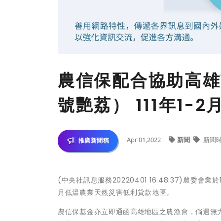
農信保配合協助高雄
號艷荔） 111年1
Apr 01,2022
新聞
新聞
推廣新聞稿
(中央社訊息服務20220401 16:48:37)農委
月低溫農業天然災害低利貸款地區。
農信保基金亦立即通函高雄地區之農漁會，倘遇無