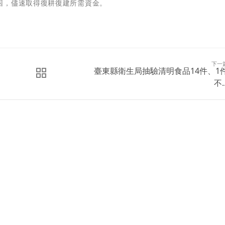
困，儘速取得復耕復建所需資金。
下一
臺東縣衛生局抽驗清明食品14件、1
不..