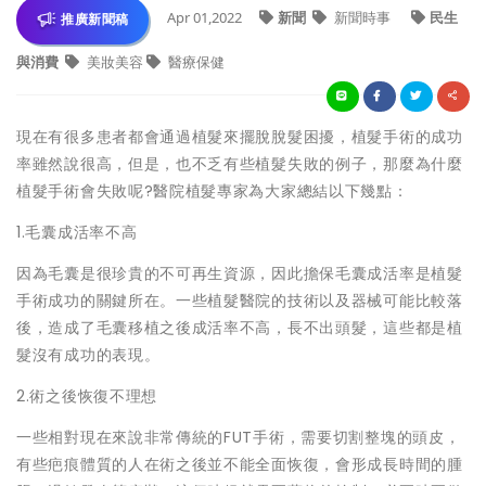
Apr 01,2022
新聞
新聞時事
民生
推廣新聞稿
與消費
美妝美容
醫療保健
現在有很多患者都會通過植髮來擺脫脫髮困擾，植髮手術的成功
率雖然說很高，但是，也不乏有些植髮失敗的例子，那麼為什麼
植髮手術會失敗呢?醫院植髮專家為大家總結以下幾點：
1.毛囊成活率不高
因為毛囊是很珍貴的不可再生資源，因此擔保毛囊成活率是植髮
手術成功的關鍵所在。一些植髮醫院的技術以及器械可能比較落
後，造成了毛囊移植之後成活率不高，長不出頭髮，這些都是植
髮沒有成功的表現。
2.術之後恢復不理想
一些相對現在來說非常傳統的FUT手術，需要切割整塊的頭皮，
有些疤痕體質的人在術之後並不能全面恢復，會形成長時間的腫