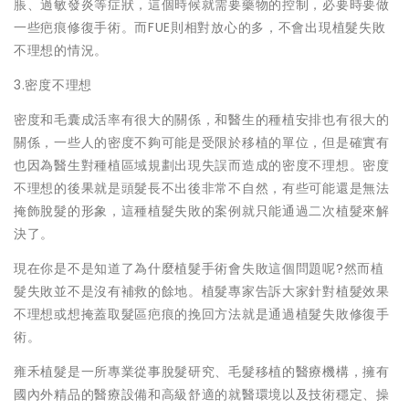
脹、過敏發炎等症狀，這個時候就需要藥物的控制，必要時要做
一些疤痕修復手術。而FUE則相對放心的多，不會出現植髮失敗
不理想的情況。
3.密度不理想
密度和毛囊成活率有很大的關係，和醫生的種植安排也有很大的
關係，一些人的密度不夠可能是受限於移植的單位，但是確實有
也因為醫生對種植區域規劃出現失誤而造成的密度不理想。密度
不理想的後果就是頭髮長不出後非常不自然，有些可能還是無法
掩飾脫髮的形象，這種植髮失敗的案例就只能通過二次植髮來解
決了。
現在你是不是知道了為什麼植髮手術會失敗這個問題呢?然而植
髮失敗並不是沒有補救的餘地。植髮專家告訴大家針對植髮效果
不理想或想掩蓋取髮區疤痕的挽回方法就是通過植髮失敗修復手
術。
雍禾植髮是一所專業從事脫髮研究、毛髮移植的醫療機構，擁有
國內外精品的醫療設備和高級舒適的就醫環境以及技術穩定、操