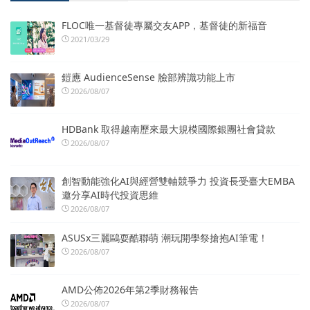
FLOC唯一基督徒專屬交友APP，基督徒的新福音
2021/03/29
鎧應 AudienceSense 臉部辨識功能上市
2026/08/07
HDBank 取得越南歷來最大規模國際銀團社會貸款
2026/08/07
創智動能強化AI與經營雙軸競爭力 投資長受臺大EMBA
邀分享AI時代投資思維
2026/08/07
ASUSx三麗鷗耍酷聯萌 潮玩開學祭搶抱AI筆電！
2026/08/07
AMD公佈2026年第2季財務報告
2026/08/07