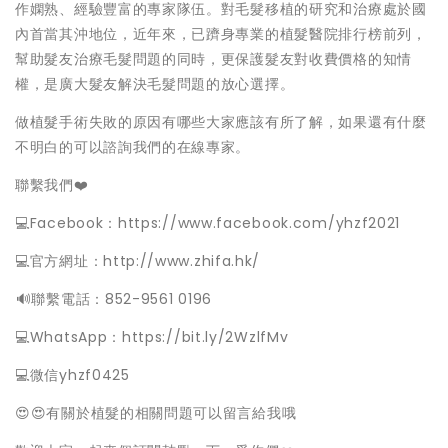
作嫻熟、經驗豐富的專家隊伍。對毛髮移植的研究和治療處於國
內首當其沖地位，近年來，已躋身專業的植髮醫院排行榜前列，
幫助髮友治療毛髮問題的同時，更保護髮友對收費價格的知情
權，是廣大髮友解決毛髮問題的放心選擇。
做植髮手術失敗的原因有哪些大家應該有所了解，如果還有什麼
不明白的可以諮詢我們的在線專家。
聯繫我們❤️
💻Facebook：https://www.facebook.com/yhzf2021
💻官方網址：http://www.zhifa.hk/
️🔊聯繫電話：852-9561 0196
💻WhatsApp：https://bit.ly/2WzlfMv
💻微信yhzf0425
😍😍有關於植髮的相關問題可以留言給我哦