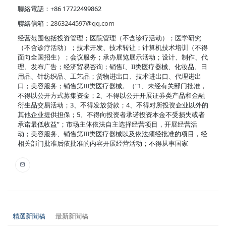
聯絡電話：+86 17722499862
聯絡信箱：
2863244597@qq.com
经营范围包括投资管理；医院管理（不含诊疗活动）；医学研究
（不含诊疗活动）；技术开发、技术转让；计算机技术培训（不得
面向全国招生）；会议服务；承办展览展示活动；设计、制作、代
理、发布广告；经济贸易咨询；销售I、II类医疗器械、化妆品、日
用品、针纺织品、工艺品；货物进出口、技术进出口、代理进出
口；美容服务；销售第III类医疗器械。（“1、未经有关部门批准，
不得以公开方式募集资金；2、不得以公开开展证券类产品和金融
衍生品交易活动；3、不得发放贷款；4、不得对所投资企业以外的
其他企业提供担保；5、不得向投资者承诺投资本金不受损失或者
承诺最低收益”；市场主体依法自主选择经营项目，开展经营活
动；美容服务、销售第III类医疗器械以及依法须经批准的项目，经
相关部门批准后依批准的内容开展经营活动；不得从事国家
精選新聞稿
最新新聞稿