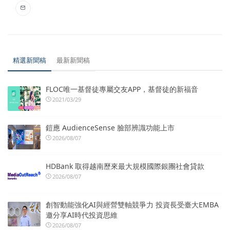
精選新聞稿
最新新聞稿
FLOC唯一基督徒專屬交友APP，基督徒的新福音
2021/03/29
鎧應 AudienceSense 臉部辨識功能上市
2026/08/07
HDBank 取得越南歷來最大規模國際銀團社會貸款
2026/08/07
創智動能強化AI與經營雙軸競爭力 投資長受臺大EMBA
邀分享AI時代投資思維
2026/08/07