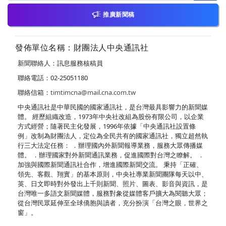
推廣新聞稿
發佈單位名稱：財團法人中央通訊社
新聞聯絡人：訊息服務核稿員
聯絡電話：02-25051180
聯絡信箱：
timtimcna@mail.cna.com.tw
中央通訊社是中華民國的國家通訊社，是台灣最具影響力的新聞媒
體。 經歷組織改造，1973年中央社改組為股份有限公司，以企業
方式經營；隨著民主化發展，1996年依據「中央通訊社設置條
例」改制為財團法人，定位為全民共有的國家通訊社，獨立超然執
行三大法定任務： ．辦理國內外新聞報導業務，服務大眾傳播媒
體。 ．辦理國家對外新聞通訊業務，促進國際對台灣之瞭解。 ．
加強與國際新聞通訊社合作，增進國際新聞交流。 秉持「正確、
領先、客觀、翔實」的基本原則，中央社專業新聞團隊每天以中、
英、日文即時對外發出上千則新聞、照片、圖表、影音與資訊，是
台灣唯一多語文新聞媒體，服務對象從媒體客戶擴大為閱聽大眾；
從台灣民眾延伸至全球僑胞與讀者，充分扮演「台灣之眼，世界之
窗」。