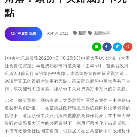
點
Apr 01,2022
新聞
新聞時事
推廣新聞稿
(中央社訊息服務20220401 18:25:53)中華大學USR計畫（大學
社會責任實踐）再度成功翻轉街道角落！去年5月，苗栗縣政府
斥資3.4億元打造的頭份中央路，成為頭份首條林蔭景觀大道，
為讓新完工的景觀大道更有亮點，苗栗縣政府和中華大學共同合
作，成功翻轉街道角落，讓頭份中央路成為打卡拍照的新亮點。
此次「微笑頭份、藝術白簾，大學參與社區營造實作－中央路街
道藝術共創計畫」，在苗栗縣政府環境景觀總顧問林煥堂老師的
指導下，選定頭份中央路沿線四處據點為操作對象，在中華大學
景觀建築學系大三生的共同參與下，利用巧思美化了街道景觀，
不僅有效活化社區閒置角落，也讓居民在公共空間中可以短暫休