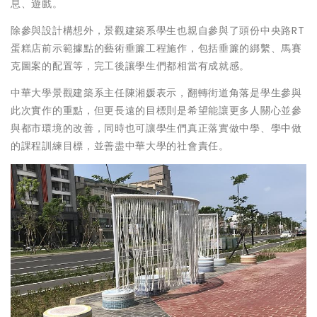
息、遊戲。
除參與設計構想外，景觀建築系學生也親自參與了頭份中央路RT
蛋糕店前示範據點的藝術垂簾工程施作，包括垂簾的綁繫、馬賽
克圖案的配置等，完工後讓學生們都相當有成就感。
中華大學景觀建築系主任陳湘媛表示，翻轉街道角落是學生參與
此次實作的重點，但更長遠的目標則是希望能讓更多人關心並參
與都市環境的改善，同時也可讓學生們真正落實做中學、學中做
的課程訓練目標，並善盡中華大學的社會責任。