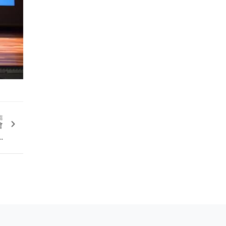
篇
會
.