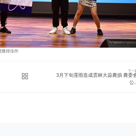
就獲得佳作
下一
3月下旬霪雨造成雲林大蒜農損 農委
公..