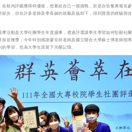
，在校內評鑑獲得特優後，想要給自己一個挑戰，於是自告奮勇報名
些卻步，但在許多老師及學長姊的鼓勵及協助下，得到寶貴的經驗與
觀摩活動是大學社團學生年度盛事，透過評選讓學生學習如何彰顯社
參加並獲獎；今年特別感謝廖呈祥老師及國立聯合大學蘇士博老師指
刻的學習，也為大學生涯留下光榮記憶。