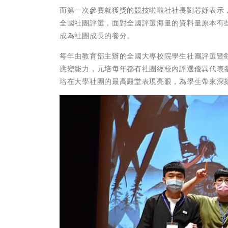
而第一次參賽就獲獎的競技啦啦社社長劉芯妤表示
全國社團評選，面對全國評選海量的資料量原本有
成為社團成長的養分。
每年由教育部主辦的全國大專校院學生社團評選暨
應變能力，元培每年都有社團經校內評選優異代表
培在大學社團的最高殿堂表現亮眼，為學生帶來深