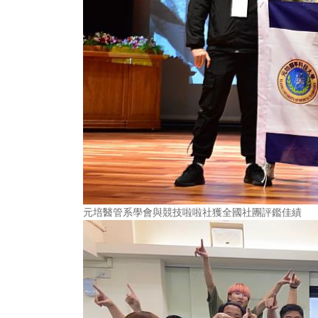
元培醫管系學會與競技啦啦社獲全國社團評鑑佳績