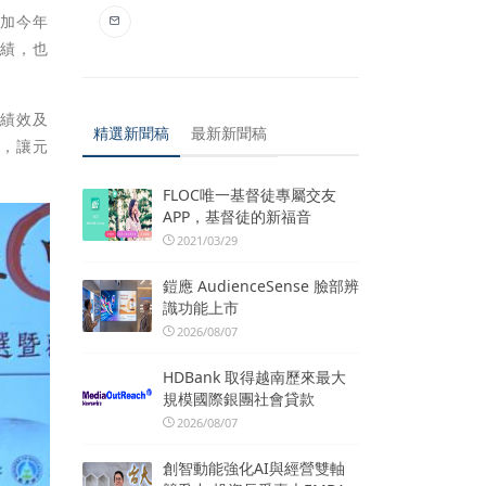
參加今年
佳績，也
團績效及
精選新聞稿
最新新聞稿
導，讓元
FLOC唯一基督徒專屬交友
APP，基督徒的新福音
2021/03/29
鎧應 AudienceSense 臉部辨
識功能上市
2026/08/07
HDBank 取得越南歷來最大
規模國際銀團社會貸款
2026/08/07
創智動能強化AI與經營雙軸