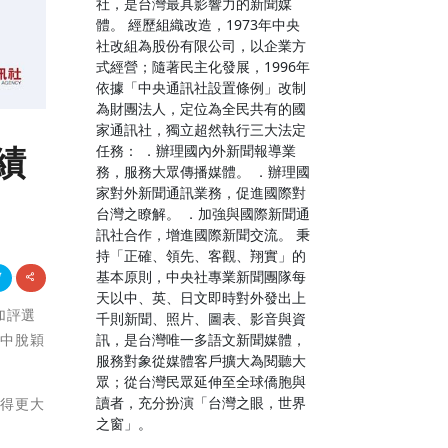
社，是台灣最具影響力的新聞媒
體。 經歷組織改造，1973年中央
社改組為股份有限公司，以企業方
式經營；隨著民主化發展，1996年
依據「中央通訊社設置條例」改制
為財團法人，定位為全民共有的國
家通訊社，獨立超然執行三大法定
績
任務： ．辦理國內外新聞報導業
務，服務大眾傳播媒體。 ．辦理國
家對外新聞通訊業務，促進國際對
台灣之瞭解。 ．加強與國際新聞通
訊社合作，增進國際新聞交流。 秉
持「正確、領先、客觀、翔實」的
基本原則，中央社專業新聞團隊每
天以中、英、日文即時對外發出上
加評選
千則新聞、照片、圖表、影音與資
訊，是台灣唯一多語文新聞媒體，
賽中脫穎
服務對象從媒體客戶擴大為閱聽大
眾；從台灣民眾延伸至全球僑胞與
讀者，充分扮演「台灣之眼，世界
獲得更大
之窗」。