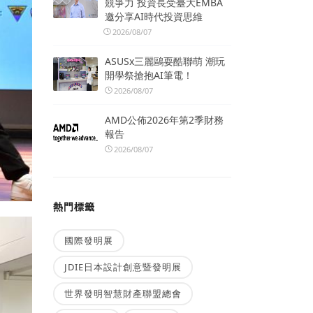
競爭力 投資長受臺大EMBA
邀分享AI時代投資思維
2026/08/07
ASUSx三麗鷗耍酷聯萌 潮玩
開學祭搶抱AI筆電！
2026/08/07
AMD公佈2026年第2季財務
報告
2026/08/07
熱門標籤
國際發明展
JDIE日本設計創意暨發明展
世界發明智慧財產聯盟總會