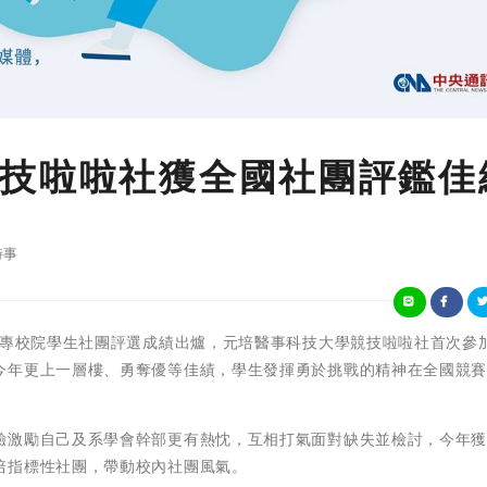
技啦啦社獲全國社團評鑑佳
時事
111年全國大專校院學生社團評選成績出爐，元培醫事科技大學競技啦啦社首次參
今年更上一層樓、勇奪優等佳績，學生發揮勇於挑戰的精神在全國競
驗激勵自己及系學會幹部更有熱忱，互相打氣面對缺失並檢討，今年
培指標性社團，帶動校內社團風氣。