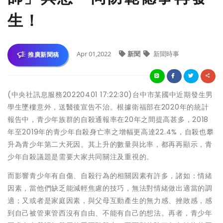
生！
Apr 01,2022
新聞
新聞時事
推廣新聞稿
(中央社訊息服務20220401 17:22:30)台中市某國中近期發生男
學生墜樓意外，送醫後宣告不治。根據衛福部在2020年的統計
報告中，青少年族群的自殺通報率在20年之間提高甚多，2018
年至2019年的青少年自殺身亡率之增幅更高達22.4%，自殺也攀
升為青少年第二大死因。其上升的數量與比率，都再再顯示，青
少年自殺議題是需要大家共同關注及重視的。
而影響青少年有自傷、自殺行為的相關因素有許多，諸如：情緒
因素，當他們缺乏能減輕焦慮的技巧，無法對情緒做出適當的調
適；又或者是家庭因素，與父母互動產生的無力感、挫敗感，感
到自己被管東管西沒有自由、不能有自己的想法。再者，青少年