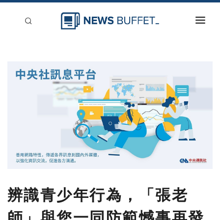
回到首頁
新聞稿分類
登入
刊登
辨識青少年行為，「張老
師」與您一同防範憾事再發