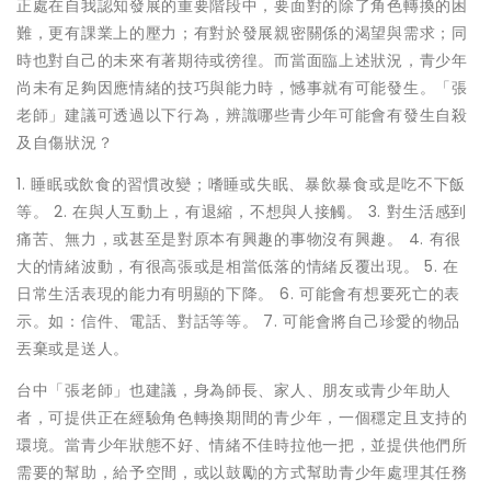
正處在自我認知發展的重要階段中，要面對的除了角色轉換的困
難，更有課業上的壓力；有對於發展親密關係的渴望與需求；同
時也對自己的未來有著期待或徬徨。而當面臨上述狀況，青少年
尚未有足夠因應情緒的技巧與能力時，憾事就有可能發生。「張
老師」建議可透過以下行為，辨識哪些青少年可能會有發生自殺
及自傷狀況？
1. 睡眠或飲食的習慣改變；嗜睡或失眠、暴飲暴食或是吃不下飯
等。 2. 在與人互動上，有退縮，不想與人接觸。 3. 對生活感到
痛苦、無力，或甚至是對原本有興趣的事物沒有興趣。 4. 有很
大的情緒波動，有很高張或是相當低落的情緒反覆出現。 5. 在
日常生活表現的能力有明顯的下降。 6. 可能會有想要死亡的表
示。如：信件、電話、對話等等。 7. 可能會將自己珍愛的物品
丟棄或是送人。
台中「張老師」也建議，身為師長、家人、朋友或青少年助人
者，可提供正在經驗角色轉換期間的青少年，一個穩定且支持的
環境。當青少年狀態不好、情緒不佳時拉他一把，並提供他們所
需要的幫助，給予空間，或以鼓勵的方式幫助青少年處理其任務