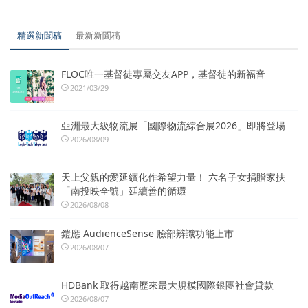
精選新聞稿
最新新聞稿
FLOC唯一基督徒專屬交友APP，基督徒的新福音
2021/03/29
亞洲最大級物流展「國際物流綜合展2026」即將登場
2026/08/09
天上父親的愛延續化作希望力量！ 六名子女捐贈家扶
「南投映全號」延續善的循環
2026/08/08
鎧應 AudienceSense 臉部辨識功能上市
2026/08/07
HDBank 取得越南歷來最大規模國際銀團社會貸款
2026/08/07