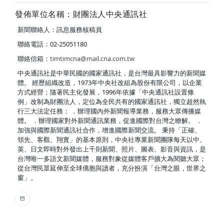
發佈單位名稱：財團法人中央通訊社
新聞聯絡人：訊息服務核稿員
聯絡電話：02-25051180
聯絡信箱：
timtimcna@mail.cna.com.tw
中央通訊社是中華民國的國家通訊社，是台灣最具影響力的新聞媒
體。 經歷組織改造，1973年中央社改組為股份有限公司，以企業
方式經營；隨著民主化發展，1996年依據「中央通訊社設置條
例」改制為財團法人，定位為全民共有的國家通訊社，獨立超然執
行三大法定任務： ．辦理國內外新聞報導業務，服務大眾傳播媒
體。 ．辦理國家對外新聞通訊業務，促進國際對台灣之瞭解。 ．
加強與國際新聞通訊社合作，增進國際新聞交流。 秉持「正確、
領先、客觀、翔實」的基本原則，中央社專業新聞團隊每天以中、
英、日文即時對外發出上千則新聞、照片、圖表、影音與資訊，是
台灣唯一多語文新聞媒體，服務對象從媒體客戶擴大為閱聽大眾；
從台灣民眾延伸至全球僑胞與讀者，充分扮演「台灣之眼，世界之
窗」。