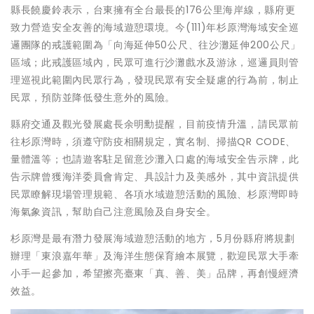
縣長饒慶鈴表示，台東擁有全台最長的176公里海岸線，縣府更
致力營造安全友善的海域遊憩環境。今(111)年杉原灣海域安全巡
邏團隊的戒護範圍為「向海延伸50公尺、往沙灘延伸200公尺」
區域；此戒護區域內，民眾可進行沙灘戲水及游泳，巡邏員則管
理巡視此範圍內民眾行為，發現民眾有安全疑慮的行為前，制止
民眾，預防並降低發生意外的風險。
縣府交通及觀光發展處長余明勳提醒，目前疫情升溫，請民眾前
往杉原灣時，須遵守防疫相關規定，實名制、掃描QR CODE、
量體溫等；也請遊客駐足留意沙灘入口處的海域安全告示牌，此
告示牌曾獲海洋委員會肯定、具設計力及美感外，其中資訊提供
民眾瞭解現場管理規範、各項水域遊憩活動的風險、杉原灣即時
海氣象資訊，幫助自己注意風險及自身安全。
杉原灣是最有潛力發展海域遊憩活動的地方，5月份縣府將規劃
辦理「東浪嘉年華」及海洋生態保育繪本展覽，歡迎民眾大手牽
小手一起參加，希望擦亮臺東「真、善、美」品牌，再創慢經濟
效益。