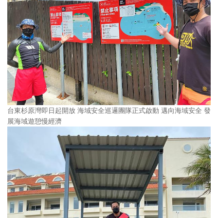
台東杉原灣即日起開放 海域安全巡邏團隊正式啟動 邁向海域安全 發
展海域遊憩慢經濟