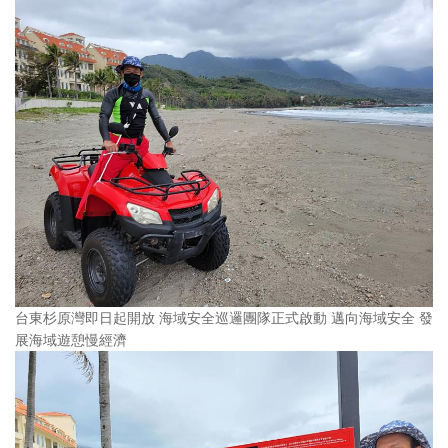
台東杉原灣即日起開放 海域安全巡邏團隊正式啟動 邁向海域安全 發
展海域遊憩慢經濟