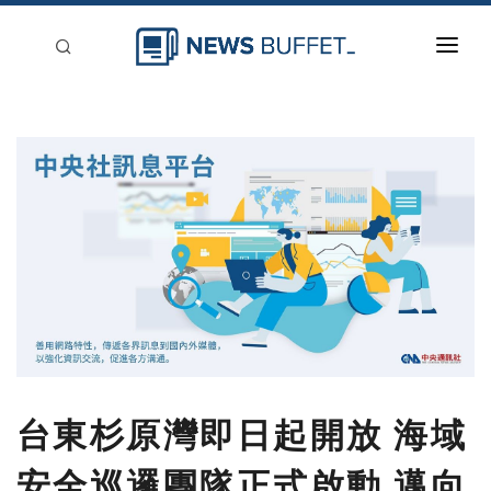
回到首頁
新聞稿分類
登入
刊登
台東杉原灣即日起開放 海域
安全巡邏團隊正式啟動 邁向