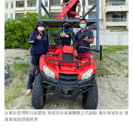
台東杉原灣即日起開放 海域安全巡邏團隊正式啟動 邁向海域安全 發
展海域遊憩慢經濟