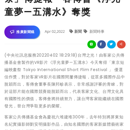
童夢—五溝水》奪獎
Apr 02,2022
新聞
新聞時事
推廣新聞稿
(中央社訊息服務20220402 18:29:18)台灣之光！由客家公共傳
播基金會製作的VR影片《浮光童夢—五溝水》今天奪得「東京短
編映畫祭 Tokyo International Short Flim Festival 」 優選
佳作獎，對於客家VR影片在國際間屢傳捷報，從眾多國際作品中
脫穎而出，客傳會董事長陳邦畛表示，非常感謝評審的青睞，對
於這部片能在國際競賽能脫穎而出，代表客家文化、台灣文化具
有國際性的價值，客傳會將持續努力，讓台灣客家能繼續在國際
發光，替台灣爭取更多的榮耀。
客家公共傳播基金會為慶祝六堆建堆300年，去年特別將屏東知
名紀實攝影師劉安明攝影作品，由知名國際的客家新媒體藝術家