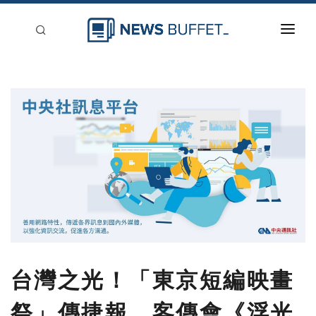
回到首頁
新聞稿分類
登入
刊登
台灣之光！「東京短編映畫
祭」傳捷報 客傳會《浮光