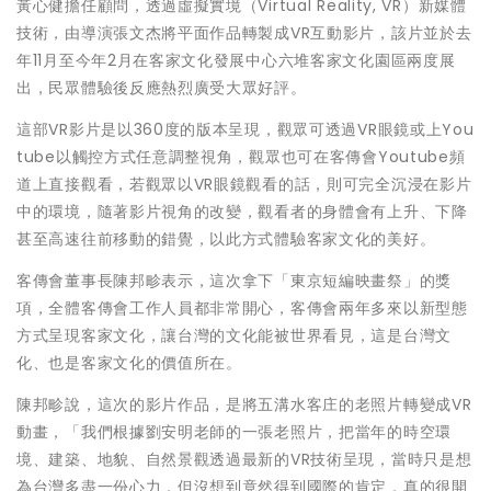
黃心健擔任顧問，透過虛擬實境（Virtual Reality, VR）新媒體
技術，由導演張文杰將平面作品轉製成VR互動影片，該片並於去
年11月至今年2月在客家文化發展中心六堆客家文化園區兩度展
出，民眾體驗後反應熱烈廣受大眾好評。
這部VR影片是以360度的版本呈現，觀眾可透過VR眼鏡或上You
tube以觸控方式任意調整視角，觀眾也可在客傳會Youtube頻
道上直接觀看，若觀眾以VR眼鏡觀看的話，則可完全沉浸在影片
中的環境，隨著影片視角的改變，觀看者的身體會有上升、下降
甚至高速往前移動的錯覺，以此方式體驗客家文化的美好。
客傳會董事長陳邦畛表示，這次拿下「東京短編映畫祭」的獎
項，全體客傳會工作人員都非常開心，客傳會兩年多來以新型態
方式呈現客家文化，讓台灣的文化能被世界看見，這是台灣文
化、也是客家文化的價值所在。
陳邦畛說，這次的影片作品，是將五溝水客庄的老照片轉變成VR
動畫，「我們根據劉安明老師的一張老照片，把當年的時空環
境、建築、地貌、自然景觀透過最新的VR技術呈現，當時只是想
為台灣多盡一份心力，但沒想到竟然得到國際的肯定，真的很開