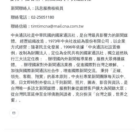
新聞聯絡人：訊息服務核稿員
聯絡電話：02-25051180
聯絡信箱：
timtimcna@mail.cna.com.tw
中央通訊社是中華民國的國家通訊社，是台灣最具影響力的新聞媒
體。 經歷組織改造，1973年中央社改組為股份有限公司，以企業
方式經營；隨著民主化發展，1996年依據「中央通訊社設置條
例」改制為財團法人，定位為全民共有的國家通訊社，獨立超然執
行三大法定任務： ．辦理國內外新聞報導業務，服務大眾傳播媒
體。 ．辦理國家對外新聞通訊業務，促進國際對台灣之瞭解。 ．
加強與國際新聞通訊社合作，增進國際新聞交流。 秉持「正確、
領先、客觀、翔實」的基本原則，中央社專業新聞團隊每天以中、
英、日文即時對外發出上千則新聞、照片、圖表、影音與資訊，是
台灣唯一多語文新聞媒體，服務對象從媒體客戶擴大為閱聽大眾；
從台灣民眾延伸至全球僑胞與讀者，充分扮演「台灣之眼，世界之
窗」。