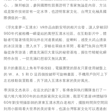
心。」陳邦畛說，參與國際性競賽證明了客家無論是內容、方法
或是製作技術皆有一定水準，也證明客家文化、台灣文化極具國
際價值的一面。
《浮光童夢—五溝水》VR作品由劉安明的相片出發，讓人穿梭回1
960年代被相機一瞬凝結的萬巒五溝水社區。在互動影片中，體
驗者可隨著情境與玩伴在河邊賽紙船、捉蝌蚪，感受大武山湧泉
的冰涼清澈；潛入水下，穿梭在翠綠水草間，看著鬥魚與台灣澤
龜從身旁游過；鑽進充滿巨大童玩的秘密基地，握住竹蜻蜓化瞬
間作永恆，一切充滿幻想卻又無比真實。
影片的畫面左上角有平移按鈕，電腦瀏覽的朋友只要使用鍵盤上
的 W、A、S 和 D 這四個按鍵即可旋轉畫面，手機用戶則可上下
左右移動裝置觀看，共下踏入五溝水客家的美好風光。
導演張文杰表示，在這次的計畫下，客傳會與執行團隊進行了一
場六堆六堆300年的自然探索與文化回溯，觀眾可透過VR體驗19
60年劉安明攝影師的屏東五溝水黑白老相片，擺脫時間與空間回
到用小眼睛看大世界的美好童年，也讓台灣客家文化可以透過創