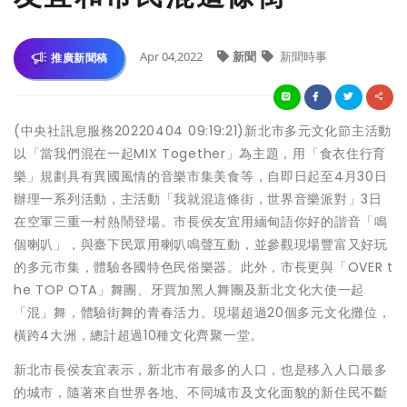
Apr 04,2022
新聞
新聞時事
推廣新聞稿
(中央社訊息服務20220404 09:19:21)新北市多元文化節主活動
以「當我們混在一起MIX Together」為主題，用「食衣住行育
樂」規劃具有異國風情的音樂市集美食等，自即日起至4月30日
辦理一系列活動，主活動「我就混這條街，世界音樂派對」3日
在空軍三重一村熱鬧登場。市長侯友宜用緬甸語你好的諧音「鳴
個喇叭」，與臺下民眾用喇叭鳴聲互動，並參觀現場豐富又好玩
的多元市集，體驗各國特色民俗樂器。此外，市長更與「OVER t
he TOP OTA」舞團、牙買加黑人舞團及新北文化大使一起
「混」舞，體驗街舞的青春活力。現場超過20個多元文化攤位，
橫跨4大洲，總計超過10種文化齊聚一堂。
新北市長侯友宜表示，新北市有最多的人口，也是移入人口最多
的城市，隨著來自世界各地、不同城市及文化面貌的新住民不斷