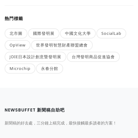
熱門標籤
北市圖
國際發明展
中國文化大學
SocialLab
OpView
世界發明智慧財產聯盟總會
JDIE日本設計創意暨發明展
台灣發明商品促進協會
Microchip
永春分館
NEWSBUFFET 新聞稿自助吧
新聞稿的好去處，三分鐘上稿完成，最快接觸最多讀者的方案！