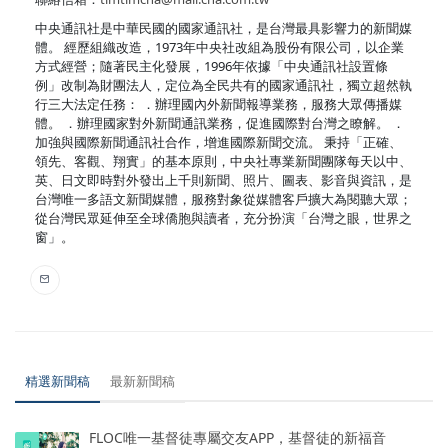
中央通訊社是中華民國的國家通訊社，是台灣最具影響力的新聞媒
體。 經歷組織改造，1973年中央社改組為股份有限公司，以企業
方式經營；隨著民主化發展，1996年依據「中央通訊社設置條
例」改制為財團法人，定位為全民共有的國家通訊社，獨立超然執
行三大法定任務： ．辦理國內外新聞報導業務，服務大眾傳播媒
體。 ．辦理國家對外新聞通訊業務，促進國際對台灣之瞭解。 ．
加強與國際新聞通訊社合作，增進國際新聞交流。 秉持「正確、
領先、客觀、翔實」的基本原則，中央社專業新聞團隊每天以中、
英、日文即時對外發出上千則新聞、照片、圖表、影音與資訊，是
台灣唯一多語文新聞媒體，服務對象從媒體客戶擴大為閱聽大眾；
從台灣民眾延伸至全球僑胞與讀者，充分扮演「台灣之眼，世界之
窗」。
精選新聞稿
最新新聞稿
FLOC唯一基督徒專屬交友APP，基督徒的新福音