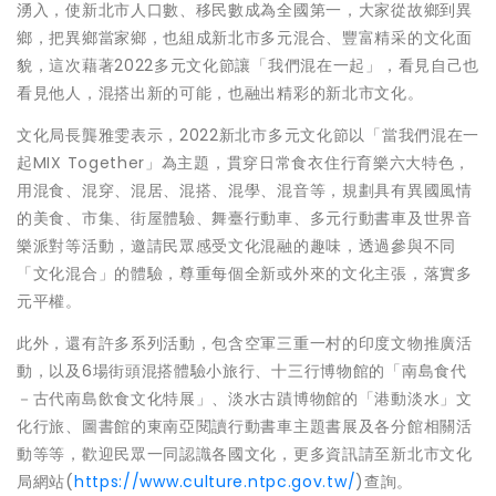
湧入，使新北市人口數、移民數成為全國第一，大家從故鄉到異
鄉，把異鄉當家鄉，也組成新北市多元混合、豐富精采的文化面
貌，這次藉著2022多元文化節讓「我們混在一起」，看見自己也
看見他人，混搭出新的可能，也融出精彩的新北市文化。
文化局長龔雅雯表示，2022新北市多元文化節以「當我們混在一
起MIX Together」為主題，貫穿日常食衣住行育樂六大特色，
用混食、混穿、混居、混搭、混學、混音等，規劃具有異國風情
的美食、市集、街屋體驗、舞臺行動車、多元行動書車及世界音
樂派對等活動，邀請民眾感受文化混融的趣味，透過參與不同
「文化混合」的體驗，尊重每個全新或外來的文化主張，落實多
元平權。
此外，還有許多系列活動，包含空軍三重一村的印度文物推廣活
動，以及6場街頭混搭體驗小旅行、十三行博物館的「南島食代
－古代南島飲食文化特展」、淡水古蹟博物館的「港動淡水」文
化行旅、圖書館的東南亞閱讀行動書車主題書展及各分館相關活
動等等，歡迎民眾一同認識各國文化，更多資訊請至新北市文化
局網站(
https://www.culture.ntpc.gov.tw/
)查詢。