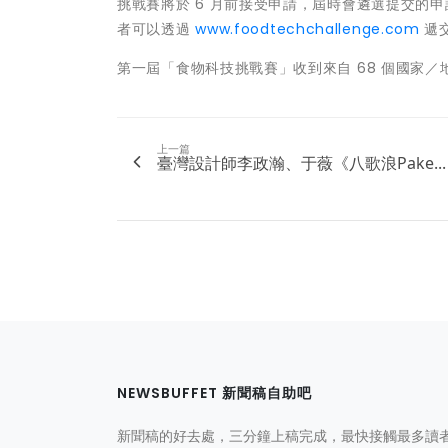
挑戰賽將於 6 月前接受申請，屆時會遴選提交的申請
者可以透過
www.foodtechchallenge.com
遞
第一屆「食物科技挑戰賽」收到來自 68 個國家／
上一篇
臺灣設計師李政瀚、于薇《八歌浪Pake...
NEWSBUFFET 新聞稿自助吧
新聞稿的好去處，三分鐘上稿完成，最快接觸最多讀