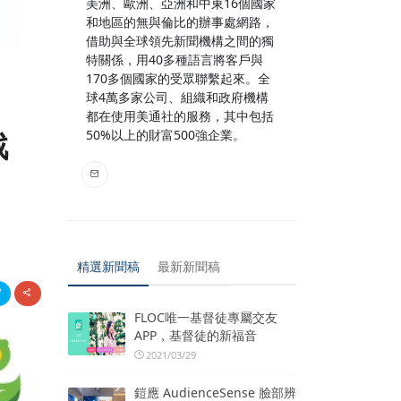
美洲、歐洲、亞洲和中東16個國家
和地區的無與倫比的辦事處網路，
借助與全球領先新聞機構之間的獨
特關係，用40多種語言將客戶與
170多個國家的受眾聯繫起來。全
球4萬多家公司、組織和政府機構
都在使用美通社的服務，其中包括
戰
50%以上的財富500強企業。
精選新聞稿
最新新聞稿
FLOC唯一基督徒專屬交友
APP，基督徒的新福音
2021/03/29
鎧應 AudienceSense 臉部辨