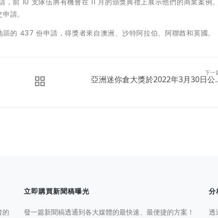
，前 10 支隊伍將有機會在 11 月的頒獎典禮上展示他們的商業案例
交申請。
地區的 437 份申請，得獎者來自澳洲、沙特阿拉伯、阿聯酋和英國。
下一
亞洲迷你倉大獎於2022年3月30日公..
立即購買新聞稿曝光
分
者的
發一篇新聞稿透通到各大媒體的最快速、最便捷的方案！
透