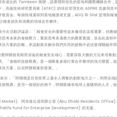
布達比的 Tamkeen 籌辦，該實體與領先的當地和國際機構合作，
級技術研究委員會 (ATRC) 的項目管理支柱 ASPIRE 也參與其
資金。每個領域還得到當地擁護者支援，ADQ 和 Silal 是增加糧
on 是減少糧食損失和浪費的領域合作夥伴。
 女士閣下就今次活動評論說：「糧食安全的重要性從未像現在這樣重要，供應
新思考未來的食物壓力，重新思考具適應力的農業實踐，並在此過程
解決方案的距離，承認創新在解決我們共同的挑戰中必須發揮關鍵作
 補充說：「回應阿聯酋長期而深遠的糧食安全雄心，需要採取大膽的方法來培養
調。『食物科技挑戰賽』是一個匯集多個行業合作夥伴的強大聯盟，
解決方案，以在阿聯酋蓬勃發展。」
nai 閣下表示：「阿聯酋是目前世界上最令人興奮的創新地方之一，利用尖端
技挑戰賽』是另一個很好的例子，阿聯酋擁有地球上最聰明的人才，
arket)、阿布達比居民辦公室 (Abu Dhabi Residents Office)
lifa Fund for Enterprise Development) 的支援。