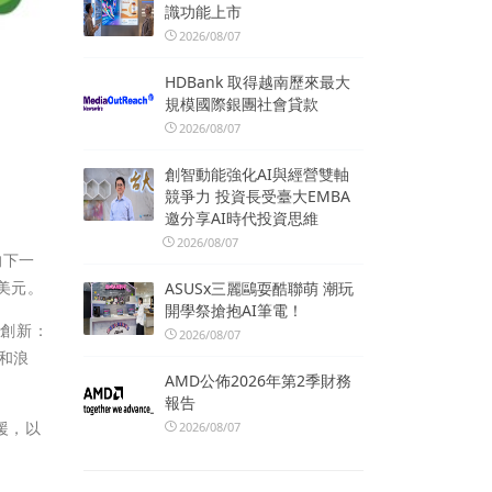
識功能上市
2026/08/07
HDBank 取得越南歷來最大
規模國際銀團社會貸款
2026/08/07
創智動能強化AI與經營雙軸
競爭力 投資長受臺大EMBA
邀分享AI時代投資思維
2026/08/07
的下一
美元。
ASUSx三麗鷗耍酷聯萌 潮玩
開學祭搶抱AI筆電！
的創新：
2026/08/07
失和浪
AMD公佈2026年第2季財務
報告
援，以
2026/08/07