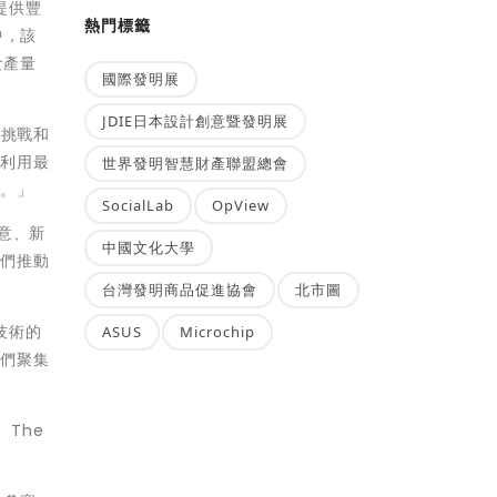
提供豐
熱門標籤
中，該
食產量
國際發明展
JDIE日本設計創意暨發明展
鏈挑戰和
中利用最
世界發明智慧財產聯盟總會
用。」
SocialLab
OpView
創意、新
中國文化大學
他們推動
台灣發明商品促進協會
北市圖
技術的
ASUS
Microchip
他們聚集
、The