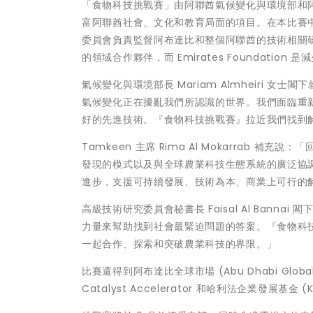
「食物科技挑戰賽」由阿聯酋氣候變化與環境部和阿
富阿聯酋社會、文化和教育局面的項目。在本比賽中，高
委員會負責監督阿布達比和整個阿聯酋的技術相關研發
的領域合作夥伴，而 Emirates Foundati
氣候變化與環境部長 Mariam Almheiri
氣候變化正在擾亂我們所認識的世界。我們面臨重
好的先進技術。『食物科技挑戰賽』拉近我們找到
Tamkeen 主席 Rima Al Mokarrab
發現的模式以及與全球農業科技生態系統的廣泛協
進步，支援可持續發展、技術為本、商業上可行的
高級技術研究委員會秘書長 Faisal Al Ban
力量來幫助找到社會最緊迫問題的答案。『食物科
一起合作、探索和突破農業科技的界限。」
比賽還得到阿布達比全球市場 (Abu Dhabi Global M
Catalyst Accelerator 和哈利法企業發展基金 (Kha