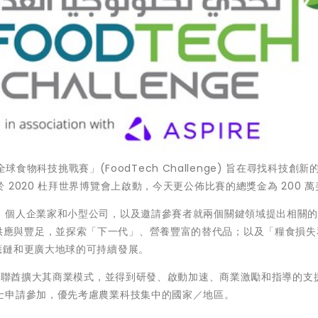
全球食物科技挑戰賽」(FoodTech Challenge) 旨在尋找科技創新
2020 杜拜世界博覽會上啟動，今天更公佈比賽的總獎金為 200 萬
、個人企業家和小型公司，以及邀請參賽者就兩個關鍵領域提出相關
解決糧食的供應與豐足，並探索「下一代」、營養豐富的替代品；以及「糧食損
個食物供應鏈和更廣大地球的可持續發展。
在阿聯酋擴大其商業模式，並得到研發、啟動加速、商業激勵和指導的支
士申請參加，優先考慮農業科技集中的國家／地區。