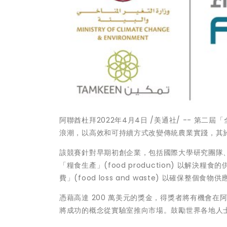
阿聯酋杜拜2022年4月4日 /美通社/ -- 第二屆「
浪潮，以高效和可持續方式改變傳統農業實踐，其於 
該競賽針對早期初創企業，包括國際大學研究團隊
「糧食生產」(food production) 以
費」(food loss and waste) 以確保整
憑藉高達 200 萬美元的獎金，得獎者將有機會
將成功的概念從實驗室推向市場。鼓勵世界各地人