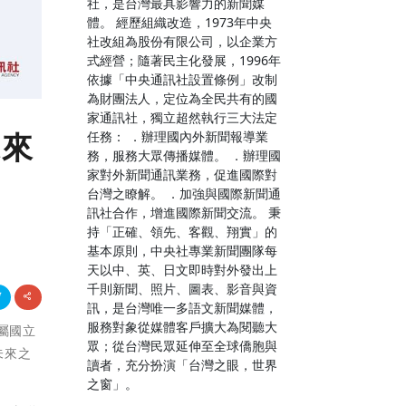
社，是台灣最具影響力的新聞媒
體。 經歷組織改造，1973年中央
社改組為股份有限公司，以企業方
式經營；隨著民主化發展，1996年
依據「中央通訊社設置條例」改制
為財團法人，定位為全民共有的國
家通訊社，獨立超然執行三大法定
未來
任務： ．辦理國內外新聞報導業
務，服務大眾傳播媒體。 ．辦理國
家對外新聞通訊業務，促進國際對
台灣之瞭解。 ．加強與國際新聞通
訊社合作，增進國際新聞交流。 秉
持「正確、領先、客觀、翔實」的
基本原則，中央社專業新聞團隊每
天以中、英、日文即時對外發出上
千則新聞、照片、圖表、影音與資
訊，是台灣唯一多語文新聞媒體，
服務對象從媒體客戶擴大為閱聽大
所屬國立
眾；從台灣民眾延伸至全球僑胞與
未來之
讀者，充分扮演「台灣之眼，世界
之窗」。