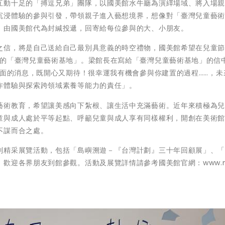
互動十足的「搏逗兄弟」團隊，以國美館水牛廳為演繹場域、將入場
沉浸體驗的參與引發，帶領親子進入藝想境界，想像對「臺灣兒童藝
，由國美館代為封緘投遞，回寄給每位參與的大、小朋友。
之信，將是自己送給自己最別具意義的時空禮物，國美館希望在兒童
幕的「臺灣兒童藝術基地」。梁館長在寫給「臺灣兒童藝術基地」的信
見面的消息，既開心又期待！很幸運我有機會參與你建置的過程……，未
作體驗與探索跨領域素養等能力的責任」。
藝術教育，希望讓美感向下紮根、讓生活中充滿藝術。近年來積極為
童與成人處於平等起點、呼籲兒童與成人享有同樣權利，開創在美術
不謀而合之處。
精采展覽活動，包括「島嶼溯遊－『台灣計劃』三十年回顧展」、「2
歡迎各界朋友到館參觀。活動及展覽詳情請參考國美館官網：www.n