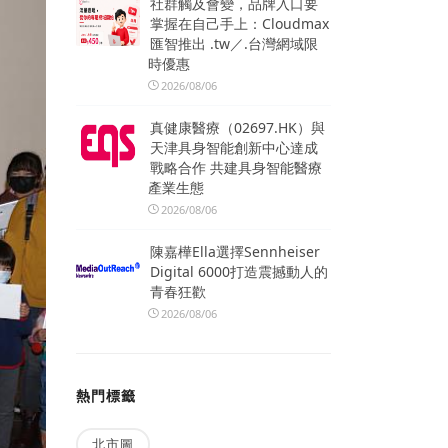
社群觸及會變，品牌入口要
掌握在自己手上：Cloudmax
匯智推出 .tw／.台灣網域限
時優惠
2026/08/06
真健康醫療（02697.HK）與
天津具身智能創新中心達成
戰略合作 共建具身智能醫療
產業生態
2026/08/06
陳嘉樺Ella選擇Sennheiser
Digital 6000打造震撼動人的
青春狂歡
2026/08/06
熱門標籤
北市圖