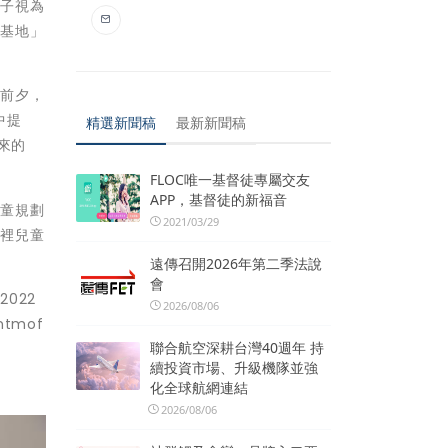
親子視為
術基地」
節前夕，
中提
精選新聞稿
最新新聞稿
來的
FLOC唯一基督徒專屬交友
APP，基督徒的新福音
兒童規劃
2021/03/29
館裡兒童
遠傳召開2026年第二季法說
會
022
2026/08/06
tmof
聯合航空深耕台灣40週年 持
續投資市場、升級機隊並強
化全球航網連結
2026/08/06