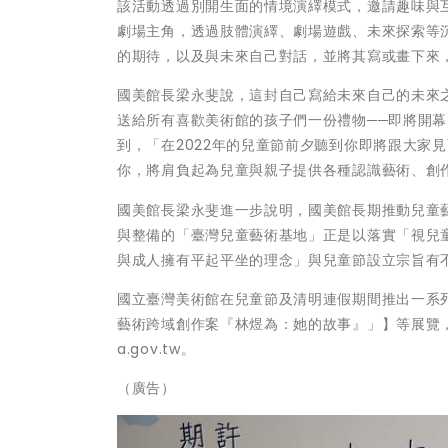
該活動透過別開生面的情境演繹模式，邀請趣味與
劇場主角，透過肢體演繹、劇場遊戲、未來探索等
的期待，以及與未來自己對話，並將其寫或畫下來
國美館長梁永斐說，這封自己寫給未來自己的未來
送給所有喜歡美術館的孩子們一份禮物──即將開
到，「在2022年的兒童節前夕聽到你即將跟大家
你，將肩負起為兒童與親子提供各種認識藝術、創
國美館長梁永斐進一步說明，國美館長期推動兒童
與整備的「臺灣兒童藝術基地」正是以落實「視兒
與成人擁有平起平坐的理念」與兒童節設立宗旨有
國立臺灣美術館在兒童節及清明連假期間推出一系列
藝術跨域創作案『林煜為：她的故事』」】等展覽，
a.gov.tw。
（廣告）