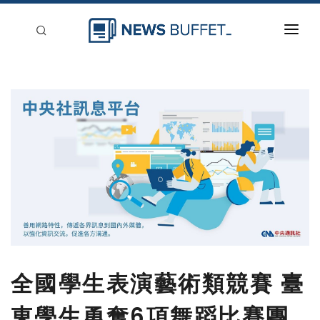
回到首頁
新聞稿分類
登入
刊登
全國學生表演藝術類競賽 臺
東學生勇奪6項舞蹈比賽團