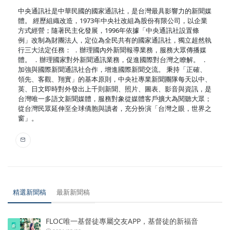
中央通訊社是中華民國的國家通訊社，是台灣最具影響力的新聞媒
體。 經歷組織改造，1973年中央社改組為股份有限公司，以企業
方式經營；隨著民主化發展，1996年依據「中央通訊社設置條
例」改制為財團法人，定位為全民共有的國家通訊社，獨立超然執
行三大法定任務： ．辦理國內外新聞報導業務，服務大眾傳播媒
體。 ．辦理國家對外新聞通訊業務，促進國際對台灣之瞭解。 ．
加強與國際新聞通訊社合作，增進國際新聞交流。 秉持「正確、
領先、客觀、翔實」的基本原則，中央社專業新聞團隊每天以中、
英、日文即時對外發出上千則新聞、照片、圖表、影音與資訊，是
台灣唯一多語文新聞媒體，服務對象從媒體客戶擴大為閱聽大眾；
從台灣民眾延伸至全球僑胞與讀者，充分扮演「台灣之眼，世界之
窗」。
精選新聞稿
最新新聞稿
FLOC唯一基督徒專屬交友APP，基督徒的新福音