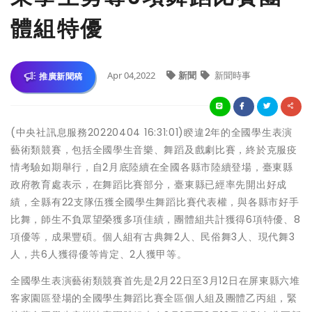
體組特優
Apr 04,2022
新聞
新聞時事
推廣新聞稿
(中央社訊息服務20220404 16:31:01)睽違2年的全國學生表演
藝術類競賽，包括全國學生音樂、舞蹈及戲劇比賽，終於克服疫
情考驗如期舉行，自2月底陸續在全國各縣市陸續登場，臺東縣
政府教育處表示，在舞蹈比賽部分，臺東縣已經率先開出好成
績，全縣有22支隊伍獲全國學生舞蹈比賽代表權，與各縣市好手
比舞，師生不負眾望榮獲多項佳績，團體組共計獲得6項特優、8
項優等，成果豐碩。個人組有古典舞2人、民俗舞3人、現代舞3
人，共6人獲得優等肯定、2人獲甲等。
全國學生表演藝術類競賽首先是2月22日至3月12日在屏東縣六堆
客家園區登場的全國學生舞蹈比賽全區個人組及團體乙丙組，緊