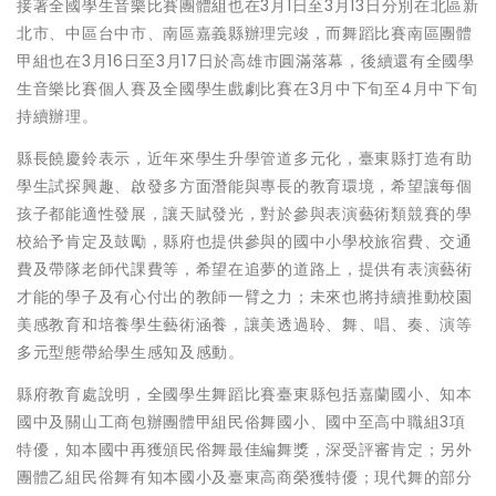
接著全國學生音樂比賽團體組也在3月1日至3月13日分別在北區新
北市、中區台中市、南區嘉義縣辦理完竣，而舞蹈比賽南區團體
甲組也在3月16日至3月17日於高雄市圓滿落幕，後續還有全國學
生音樂比賽個人賽及全國學生戲劇比賽在3月中下旬至4月中下旬
持續辦理。
縣長饒慶鈴表示，近年來學生升學管道多元化，臺東縣打造有助
學生試探興趣、啟發多方面潛能與專長的教育環境，希望讓每個
孩子都能適性發展，讓天賦發光，對於參與表演藝術類競賽的學
校給予肯定及鼓勵，縣府也提供參與的國中小學校旅宿費、交通
費及帶隊老師代課費等，希望在追夢的道路上，提供有表演藝術
才能的學子及有心付出的教師一臂之力；未來也將持續推動校園
美感教育和培養學生藝術涵養，讓美透過聆、舞、唱、奏、演等
多元型態帶給學生感知及感動。
縣府教育處說明，全國學生舞蹈比賽臺東縣包括嘉蘭國小、知本
國中及關山工商包辦團體甲組民俗舞國小、國中至高中職組3項
特優，知本國中再獲頒民俗舞最佳編舞獎，深受評審肯定；另外
團體乙組民俗舞有知本國小及臺東高商榮獲特優；現代舞的部分