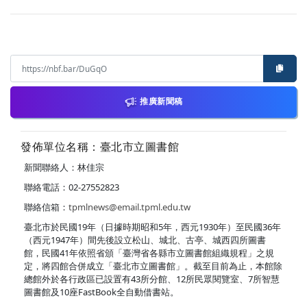
推廣新聞稿
發佈單位名稱：臺北市立圖書館
新聞聯絡人：林佳宗
聯絡電話：02-27552823
聯絡信箱：
tpmlnews@email.tpml.edu.tw
臺北市於民國19年（日據時期昭和5年，西元1930年）至民國36年
（西元1947年）間先後設立松山、城北、古亭、城西四所圖書
館，民國41年依照省頒「臺灣省各縣市立圖書館組織規程」之規
定，將四館合併成立「臺北市立圖書館」。截至目前為止，本館除
總館外於各行政區已設置有43所分館、12所民眾閱覽室、7所智慧
圖書館及10座FastBook全自動借書站。