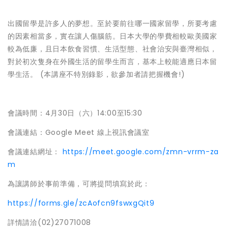
出國留學是許多人的夢想。至於要前往哪一國家留學，所要考慮
的因素相當多，實在讓人傷腦筋。日本大學的學費相較歐美國家
較為低廉，且日本飲食習慣、生活型態、社會治安與臺灣相似，
對於初次隻身在外國生活的留學生而言，基本上較能適應日本留
學生活。 (本講座不特別錄影，欲參加者請把握機會!)
會議時間：4月30日（六）14:00至15:30
會議連結：Google Meet 線上視訊會議室
會議連結網址：
https://meet.google.com/zmn-vrrm-za
m
為讓講師於事前準備，可將提問填寫於此：
https://forms.gle/zcAofcn9fswxgQit9
詳情請洽(02)27071008