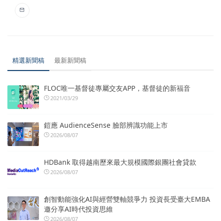
精選新聞稿
最新新聞稿
FLOC唯一基督徒專屬交友APP，基督徒的新福音
2021/03/29
鎧應 AudienceSense 臉部辨識功能上市
2026/08/07
HDBank 取得越南歷來最大規模國際銀團社會貸款
2026/08/07
創智動能強化AI與經營雙軸競爭力 投資長受臺大EMBA
邀分享AI時代投資思維
2026/08/07