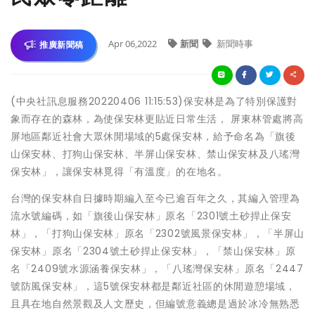
Apr 06,2022
新聞
新聞時事
推廣新聞稿
(中央社訊息服務20220406 11:15:53)保安林是為了特別保護對
象而存在的森林，為使保安林更貼近日常生活， 屏東林管處將高
屏地區鄰近社會大眾休閒場域的5處保安林，給予命名為「旗後
山保安林、打狗山保安林、半屏山保安林、禁山保安林及八瑤灣
保安林」，讓保安林覓得「有溫度」的在地名。
台灣的保安林自日據時期編入至今已逾百年之久，其編入管理為
流水號編碼，如「旗後山保安林」原名「2301號土砂捍止保安
林」，「打狗山保安林」原名「2302號風景保安林」，「半屏山
保安林」原名「2304號土砂捍止保安林」，「禁山保安林」原
名「2409號水源涵養保安林」，「八瑤灣保安林」原名「2447
號防風保安林」，這5號保安林都是鄰近社區的休閒遊憩場域，
且具在地自然景觀及人文歷史，但編號意義總是過於冰冷無熟悉