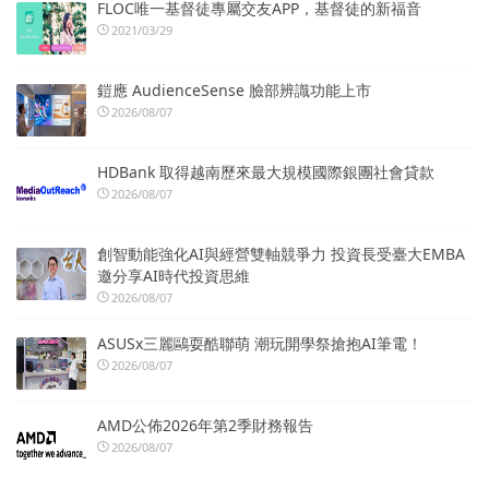
FLOC唯一基督徒專屬交友APP，基督徒的新福音
2021/03/29
鎧應 AudienceSense 臉部辨識功能上市
2026/08/07
HDBank 取得越南歷來最大規模國際銀團社會貸款
2026/08/07
創智動能強化AI與經營雙軸競爭力 投資長受臺大EMBA
邀分享AI時代投資思維
2026/08/07
ASUSx三麗鷗耍酷聯萌 潮玩開學祭搶抱AI筆電！
2026/08/07
AMD公佈2026年第2季財務報告
2026/08/07