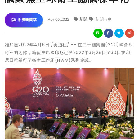
Apr 06,2022
新聞
新聞時事
推廣新聞稿
雅加達
2022年4月6日
/
美通社
/ --
在二十國集團
(G20)
峰會即
將召開之際，輪值主席國印尼已於
2022
年
3
月
28
日至
30
日在印
尼日惹舉行了衛生工作組
(HWG)
系列會議。