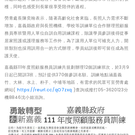
穫，同時也感受到長輩很享受陪伴的過程。
勞青處長陳奕翰表示，隨著高齡化社會來臨，長照人力需求不斷
增加，嘉義縣政府與長照機構、學校等訓練單位合作辦理照顧服
務員專班暨用人單位自訓自用訓練課程，除讓學員參訓後得從事
居家照護或護理服務等工作外，為了讓用人單位可補充人力，開
班類別也採用訓用合一的方式辦理，學員結訓後即可留任成為照
護天使。
嘉義縣111年度照顧服務員訓練共規劃辦理12個訓練班次，於3月9
日起已開訓3班，預計提供370個參訓名額。訓練地點涵蓋義
竹、大林、水上、朴子、中埔等地區，有需求的民眾可至勞青處
網站(
https://reurl.cc/qO7zxq
)查詢或撥打05-3620123分
機8846沈小姐洽詢。