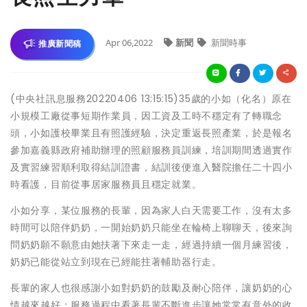
Apr 06,2022
新聞
新聞時事
推廣新聞稿
(中央社訊息服務20220406 13:15:15)35歲的小如（化名）原在
小規模工廠從事短期作業員，因工資及工時不穩定有了轉職念
頭，小如護校畢業且有照護經驗，決定重返長照產業，於是報名
參加嘉義縣政府補助辦理的照顧服務員訓練，培訓期間透過實作
及實習練習順利取得結訓證書，結訓後便進入醫院擔任二十四小
時看護，目前從事居家服務員且穩定就業。
小如分享，某位服務的長輩，因為家人白天需要工作，沒有太多
時間可以陪伴奶奶，一開始奶奶只能坐在輪椅上聊聊天，後來詢
問奶奶願不願意由她扶著下來走一走，經過持續一個月練習後，
奶奶已能從站立到現在已經能拄著輔助器行走。
長輩的家人也很感謝小如對奶奶的鼓勵及耐心陪伴，讓奶奶的心
情越來越好；服務過程中看著長輩不斷進步讓她常常有意外的收