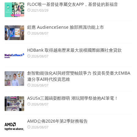
FLOC唯一基督徒專屬交友APP，基督徒的新福音
2021/03/29
鎧應 AudienceSense 臉部辨識功能上市
2026/08/07
HDBank 取得越南歷來最大規模國際銀團社會貸款
2026/08/07
創智動能強化AI與經營雙軸競爭力 投資長受臺大EMBA
邀分享AI時代投資思維
2026/08/07
ASUSx三麗鷗耍酷聯萌 潮玩開學祭搶抱AI筆電！
2026/08/07
AMD公佈2026年第2季財務報告
2026/08/07