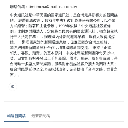
聯絡信箱：
timtimcna@mail.cna.com.tw
中央通訊社是中華民國的國家通訊社，是台灣最具影響力的新聞媒
體。 經歷組織改造，1973年中央社改組為股份有限公司，以企業
方式經營；隨著民主化發展，1996年依據「中央通訊社設置條
例」改制為財團法人，定位為全民共有的國家通訊社，獨立超然執
行三大法定任務： ．辦理國內外新聞報導業務，服務大眾傳播媒
體。 ．辦理國家對外新聞通訊業務，促進國際對台灣之瞭解。 ．
加強與國際新聞通訊社合作，增進國際新聞交流。 秉持「正確、
領先、客觀、翔實」的基本原則，中央社專業新聞團隊每天以中、
英、日文即時對外發出上千則新聞、照片、圖表、影音與資訊，是
台灣唯一多語文新聞媒體，服務對象從媒體客戶擴大為閱聽大眾；
從台灣民眾延伸至全球僑胞與讀者，充分扮演「台灣之眼，世界之
窗」。
精選新聞稿
最新新聞稿