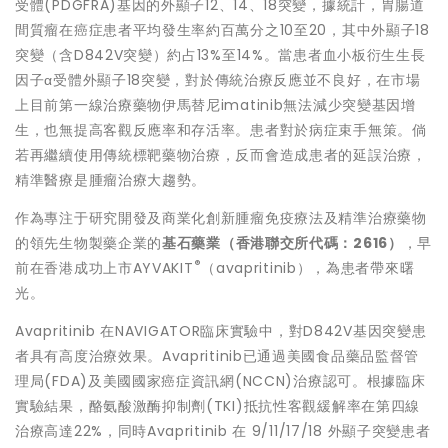
受體(PDGFRA)基因的外顯子12、14、18突變，據統計，胃腸道
間質瘤在癌症患者平均發生率約百萬分之10至20，其中外顯子18
突變（含D842V突變）約占13%至14%。當患者血小板衍生
生長
因子α
受體外顯子18突變，對於傳統治療反應並不良好，在市場
上目前第一線治療藥物伊馬替尼imatinib無法減少突變基因增
生，也無提高客觀反應率和存活率。患者對於病症束手無策。倘
若再繼續使用傳統標靶藥物治療，反而會造成患者的延誤治療，
精準醫療是腫瘤治療大趨勢。
作為專注于研究開發及商業化創新腫瘤免疫療法及精準治療藥物
的領先生物製藥企業的
基石藥業（香港聯交所代碼：
2616
）
，早
®
前在香港成功上市AYVAKIT
（avapritinib），為患者帶來曙
光。
Avapritinib 在NAVIGATOR臨床實驗中，對D842V基因突變患
者具有高度治療效果。Avapritinib已通過美國食品藥品監督管
理局(FDA)及美國國家癌症資訊網(NCCN)治療認可。根據臨床
實驗結果，酪氨酸激酶抑制劑(TKI)抵抗性客觀緩解率在第四線
治療高達22%，同時Avapritinib 在 9/
11/17/18
外顯子突變患者