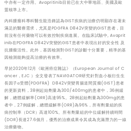
中亦有一定作用。Avapritinib目前已在大中華地區、美國及歐
盟核準上市。
內科腫瘤科專科醫生龍浩鋒認為GIST疾病的治療仍明顯存在著未
滿足的醫療需求，尤其是PDGFRA D842V突變的GIST患者，目
前沒有任何藥物可以有效控制疾病進展。在臨床試驗中, Avaprit
inib在PDGFRA D842V突變的GIST患者中表現出好的安全性 及
抗腫瘤活性。此外，基因檢測對GIST的診斷十分重要，精準的基
因檢測能夠提高治療的有效率。
早於2020年12月《歐洲癌症雜誌》（European Journal of C
ancer，EJC ）全文發表了NAVIGATOR研究針對血小板衍生生
長因子α受體(PDGFRA) D842V突變胃腸道間質瘤(GIST)患者
的更新資料，38例起始劑量為300/400mg的患者中，36例緩
解，總體緩解率(ORR)高達95%。28例起始劑量為300mg的患
者中，27例緩解，總體緩解率(ORR)為96%，所有劑量組的疾
病控制率（DCR）高達100%。所有劑量組的中位緩解持續時間
(DOR)長達27.6個月，優秀的治療成果令其成為充滿潛力的一線
治療藥物。