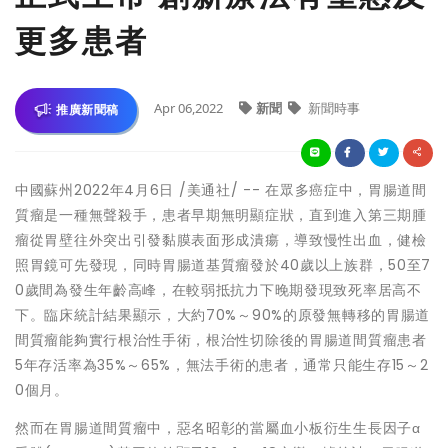
更多患者
Apr 06,2022
新聞
新聞時事
推廣新聞稿
中國蘇州
2022年4月6日
/美通社/ -- 在眾多癌症中，胃腸道間
質瘤是一種無聲殺手，患者早期無明顯症狀，直到進入第三期腫
瘤從胃壁往外突出引發黏膜表面形成潰瘍，導致慢性出血，健檢
照胃鏡可先發現，同時胃腸道基質瘤發於40歲以上族群，50至7
0歲間為發生年齡高峰，在較弱抵抗力下晚期發現致死率居高不
下。臨床統計結果顯示，大約70%～90%的原發無轉移的胃腸道
間質瘤能夠實行根治性手術，根治性切除後的胃腸道間質瘤患者
5年存活率為35%～65%，無法手術的患者，通常只能生存15～2
0個月。
然而在胃腸道間質瘤中，惡名昭彰的當屬血小板衍生生長因子α