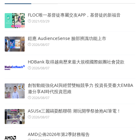
FLOC唯一基督徒專屬交友APP，基督徒的新福音
2021/03/29
鎧應 AudienceSense 臉部辨識功能上市
2026/08/07
HDBank 取得越南歷來最大規模國際銀團社會貸款
2026/08/07
創智動能強化AI與經營雙軸競爭力 投資長受臺大EMBA
邀分享AI時代投資思維
2026/08/07
ASUSx三麗鷗耍酷聯萌 潮玩開學祭搶抱AI筆電！
2026/08/07
AMD公佈2026年第2季財務報告