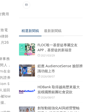
付費用
、致電
精選新聞稿
最新新聞稿
im律師
月26
FLOC唯一基督徒專屬交友
APP，基督徒的新福音
2021/03/29
律事務
中間人，
鎧應 AudienceSense 臉部辨
識功能上市
rm在全
2026/08/07
大的證券
on S
HDBank 取得越南歷來最大
資人追回
規模國際銀團社會貸款
被law
2026/08/07
的表揚。
創智動能強化AI與經營雙軸