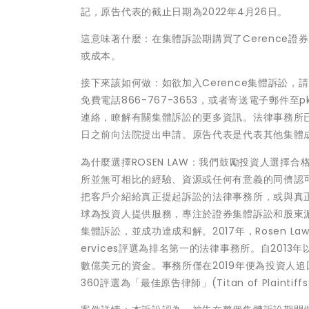
記，原告代表的截止日期為2022年4月26日。
這意味著什麼：在集體訴訟期購買了Cerence
或成本。
接下來該如何做：如欲加入Cerence集體訴訟，
免費電話866-767-3653，或者寄送電子郵件至pkim@r
連絡，瞭解有關集體訴訟的更多資訊。法律事務所已
日之前向法院提出申請。原告代表是代表其他集體
為什麼選擇ROSEN LAW：我們鼓勵投資人選
所並無可相比的經驗、資源或任何有意義的同儕認
把客戶介紹給真正提起訴訟的法律事務所，或與真正提
球為投資人提供服務，專注於證券集體訴訟和股東派生
集體訴訟，並成功達成和解。2017年，Rosen Law Fi
ervices評選為排名第一的法律事務所。自2013年
數億美元的資金。事務所僅在2019年便為投資人追回了超
360評選為「最佳原告律師」(Titan of Plaintif