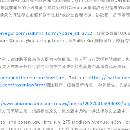
虛假和/或誤導性陳述和/或未揭露：(1)全球半導體短缺對Ceren
動提前銷售的手段掩蓋半導體短缺對Cerence軟體許可證需求的影響
營和前景的陳述存在虛假和誤導性且/或缺乏合理依據。訴訟稱，當市場
senlegal.com/submit-form/?case_id=3722
、致電免費電話866
com或cases@rosenlegal.com，與Phillip Kim律師連絡，瞭解
之外，律師將不會為個人提供法律服務。個人可自行選擇聘請律師，
投資人在未來任何可能的賠償中的分成金額與其是否為原告代表無關
/company/the-rosen-law-firm
、Twitter：
https://twitter.co
k.com/rosenlawfirm/
關注我們，瞭解最新情況。 律師廣告。先前
://www.businesswire.com/news/home/20220405005981/en
供方便瞭解之用，煩請參照原文，原文版本乃唯一具法律效力之版本
sq. The Rosen Law Firm, P.A. 275 Madison Avenue, 40th Flo
熱線：(866) 767-3653 傳真：(212) 202-3827 lrosen@rosenleg