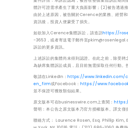
案件詳情：本訴訟認為，被告在整個集體訴訟期間做出
體許可證需求產生了重大負面影響；(2)被告透過推
由於上述原因，被告關於Cerence的業務、經
資訊後，投資人便蒙受了損失。
如欲加入Cerence集體訴訟，請造訪
https://ro
-3653，或者寄送電子郵件至pkim@rosenlegal.
訴訟的更多資訊。
上述訴訟的集體尚未得到認證。在此之前，除受聘
為缺席集體訴訟成員，且目前無需採取任何行動。
敬請在LinkedIn：
https://www.linkedin.com
en_firm
或Facebook：
https://www.faceboo
並不保證可獲致類似結果。
原文版本可在businesswire.com上查閱：
https
聲明：本公告之原文版本乃官方授權版本。譯文僅
聯絡方式： Laurence Rosen, Esq. Phillip Kim, E
w York, NY 10016 電話：(212) 686-1060 免費