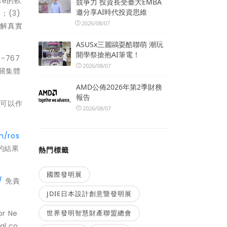
ce的軟
競爭力 投資長受臺大EMBA
邀分享AI時代投資思維
；(3)
2026/08/07
瞭解真實
ASUSx三麗鷗耍酷聯萌 潮玩
開學祭搶抱AI筆電！
-767
2026/08/07
有關集體
AMD公佈2026年第2季財務
報告
也可以作
2026/08/07
。
m/ros
的結果
熱門標籤
國際發明展
/
免責
。
JDIE日本設計創意暨發明展
世界發明智慧財產聯盟總會
or Ne
al.co