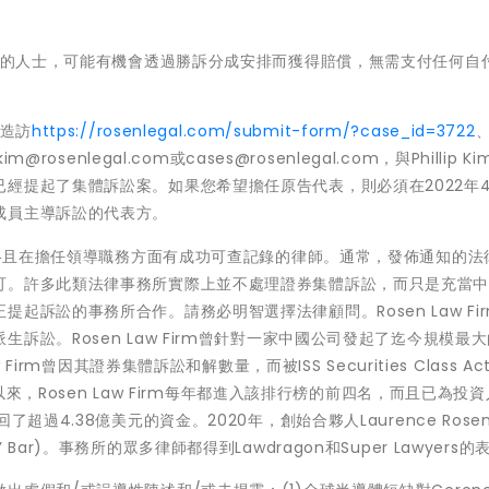
證券的人士，可能有機會透過勝訴分成安排而獲得賠償，無需支付任何自
請造訪
https://rosenlegal.com/submit-form/?case_id=3722
osenlegal.com或cases@rosenlegal.com，與Phillip K
經提起了集體訴訟案。如果您希望擔任原告代表，則必須在2022年4
成員主導訴訟的代表方。
擇合格且在擔任領導職務方面有成功可查記錄的律師。通常，發佈通知的法
可。許多此類法律事務所實際上並不處理證券集體訴訟，而只是充當
起訴訟的事務所合作。請務必明智選擇法律顧問。Rosen Law Fi
訴訟。Rosen Law Firm曾針對一家中國公司發起了迄今規模最
rm曾因其證券集體訴訟和解數量，而被ISS Securities Class Acti
以來，Rosen Law Firm每年都進入該排行榜的前四名，而且已為投
過4.38億美元的資金。2020年，創始合夥人Laurence Rosen
fs’ Bar)。事務所的眾多律師都得到Lawdragon和Super Lawyers