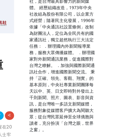
社，是台灣最具影響力的新聞媒
體。 經歷組織改造，1973年中央
社改組為股份有限公司，以企業方
式經營；隨著民主化發展，1996年
依據「中央通訊社設置條例」改制
為財團法人，定位為全民共有的國
家通訊社，獨立超然執行三大法定
任務： ．辦理國內外新聞報導業
務，服務大眾傳播媒體。 ．辦理國
家對外新聞通訊業務，促進國際對
重
台灣之瞭解。 ．加強與國際新聞通
訊社合作，增進國際新聞交流。 秉
持「正確、領先、客觀、翔實」的
基本原則，中央社專業新聞團隊每
天以中、英、日文即時對外發出上
千則新聞、照片、圖表、影音與資
訊，是台灣唯一多語文新聞媒體，
服務對象從媒體客戶擴大為閱聽大
眾；從台灣民眾延伸至全球僑胞與
讀者，充分扮演「台灣之眼，世界
醒在20
之窗」。
的人士牢