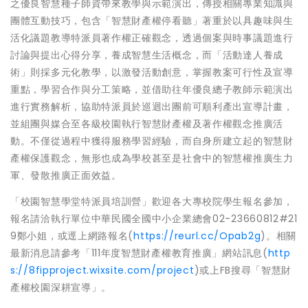
之優良智慧種子師資帶來教學與示範演出，傳授相關專業知識與
團體互動技巧，包含「智慧財產權停看聽」著重於以具趣味與生
活化議題教導特派員著作權正確觀念，透過個案與時事議題進行
討論與提出心得分享，養成智慧生活概念，而「活動達人養成
術」則採多元化教學，以激發活動創意，掌握教案可行性及宣導
重點，學習合作與分工策略，並借助往年優良總子教師示範演出
進行實務解析，協助特派員於巡迴出團前可順利產出宣導計畫，
並組團與媒合至各級校園執行智慧財產權及著作權觀念推廣活
動。不僅從過程中獲得服務學習經驗，而自身所建立起的智慧財
產權保護觀念，無形也成為學校甚至是社會中的智慧權推廣生力
軍、發散推廣正面效益。
「校園智慧學堂特派員培訓營」歡迎各大專校院學生報名參加，
報名請洽執行單位中華民國全國中小企業總會02-23660812#21
9鄭小姐，或逕上網路報名(
https://reurl.cc/Opab2g
)。相關
最新消息請參考「111年度智慧財產權教育推廣」網站訊息(
http
s://8fipproject.wixsite.com/project
)或上FB搜尋「智慧財
產權校園深耕宣導」。