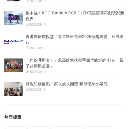
2026/08/10
根本強！ROG Tandem RGB OLED電競螢幕再創玩家新
視界
2026/08/10
香港魯班廣悅堂「青年魯班選舉2026頒獎典禮」圓滿舉
行
2026/08/10
「作伙呷辦桌！」北高雄家扶攜手四位總舖師 打造「親
子共廚辦桌宴」
2026/08/10
鹽埕兒發據點：家長成長團體-馴服情緒小暴龍
2026/08/10
熱門標籤