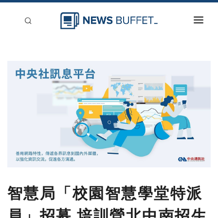
回到首頁
新聞稿分類
登入
刊登
智慧局「校園智慧學堂特派
員」招募 培訓營北中南招生