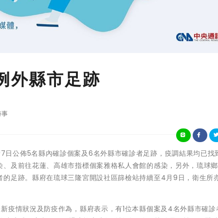
6例外縣市足跡
時事
屏東縣政府7日公佈5名縣內確診個案及6名外縣市確診者足跡，疫調結果均已找
染、及前往花蓮、高雄市指標個案雅格私人會館的感染，另外，琉球
者的足跡。縣府在琉球三隆宮開設社區篩檢站持續至4月9日，衛生所
新疫情狀況及防疫作為，縣府表示，有1位本縣個案及4名外縣市確診