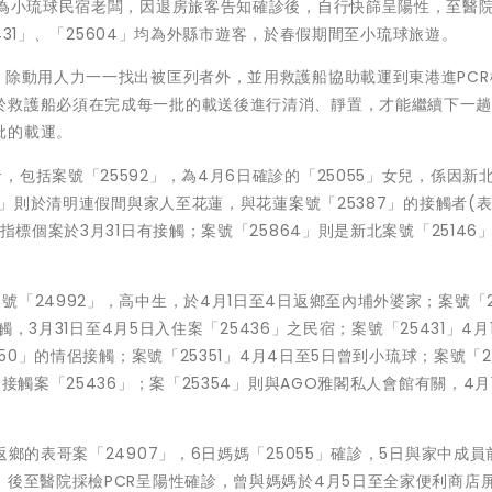
」為小琉球民宿老闆，因退房旅客告知確診後，自行快篩呈陽性，至醫
5431」、「25604」均為外縣市遊客，於春假期間至小琉球旅遊。
，除動用人力一一找出被匡列者外，並用救護船協助載運到東港進PCR
於救護船必須在完成每一批的載送後進行清消、靜置，才能繼續下一
批的載運。
包括案號「25592」，為4月6日確診的「25055」女兒，係因新
5」則於清明連假間與家人至花蓮，與花蓮案號「25387」的接觸者(表
指標個案於3月31日有接觸；案號「25864」則是新北案號「25146
「24992」，高中生，於4月1日至4日返鄉至內埔外婆家；案號「2
觸，3月31日至4月5日入住案「25436」之民宿；案號「25431」4月
50」的情侶接觸；案號「25351」4月4日至5日曾到小琉球；案號「2
接觸案「25436」；案「25354」則與AGO雅閣私人會館有關，4月
鄉的表哥案「24907」，6日媽媽「25055」確診，5日與家中成員
，後至醫院採檢PCR呈陽性確診，曾與媽媽於4月5日至全家便利商店