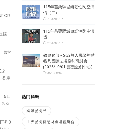
115年苗栗縣城鎮韌性防空演
習（二）
PCR
2026/08/07
115年苗栗縣城鎮韌性防空演
院採
習
2026/08/07
，曾於
敬邀參加 - SGS無人機暨智慧
載具國際法規趨勢研討會
(2026/10/01.嘉義亞創中心)
院採
2026/08/07
、香穿
，5日
熱門標籤
古飲料
國際發明展
世界發明智慧財產聯盟總會
匡列3