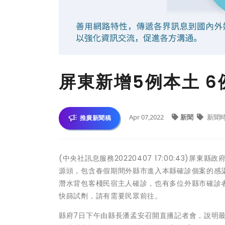
屏東新增5例本土 
Apr 07,2022
新聞
新聞
推廣新聞稿
(中央社訊息服務20220407 17:00:43)
源頭，包含春假期間外縣市進入本縣確診個案的感
潛水背包客棧民宿主人確診，也有多位外縣市確診
快篩試劑，請有需要民眾前往。
縣府7日下午由縣長潘孟安召開直播記者會，說明最