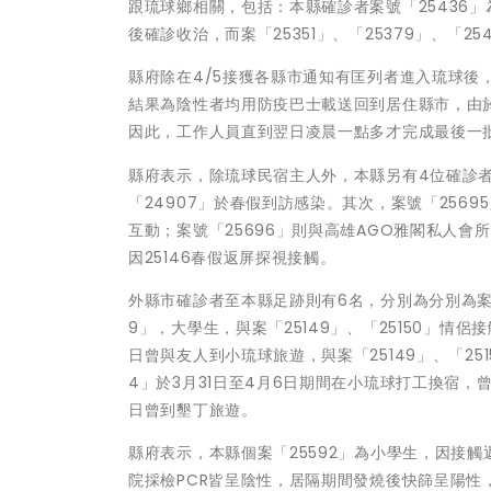
跟琉球鄉相關，包括：本縣確診者案號「25436
後確診收治，而案「25351」、「25379」、「2
縣府除在4/5接獲各縣市通知有匡列者進入琉球後
結果為陰性者均用防疫巴士載送回到居住縣市，由
因此，工作人員直到翌日凌晨一點多才完成最後一
縣府表示，除琉球民宿主人外，本縣另有4位確診者，
「24907」於春假到訪感染。其次，案號「2569
互動；案號「25696」則與高雄AGO雅閣私人會所
因25146春假返屏探視接觸。
外縣市確診者至本縣足跡則有6名，分別為分別為案號
9」，大學生，與案「25149」、「25150」情侶接
日曾與友人到小琉球旅遊，與案「25149」、「251
4」於3月31日至4月6日期間在小琉球打工換宿，曾
日曾到墾丁旅遊。
縣府表示，本縣個案「25592」為小學生，因接觸返
院採檢PCR皆呈陰性，居隔期間發燒後快篩呈陽性