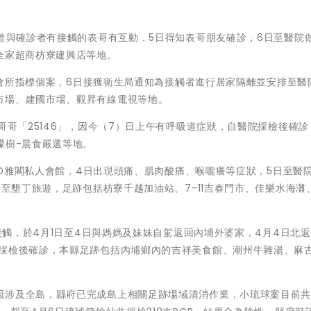
曾與確診者有接觸的表哥有互動，5日得知表哥朋友確診，6日至醫院做
全家超商枋寮建興店等地。
私人會所指標個案，6日接獲衛生局通知為接觸者進行居家隔離並安排至醫
市場、建國市場、觀昇有線電視等地。
哥哥「25146」，因今（7）日上午有呼吸道症狀，自醫院採檢後確診
檬樹-晨食嚴選等地。
AGO雅閣私人會館，4日出現頭痛、肌肉酸痛、喉嚨癢等症狀，5日至醫
間至墾丁旅遊，足跡包括枋寮千越加油站、7-11吉春門市、佳樂水海灘
師接觸，於4月1日至4日與媽媽及妹妹自駕返回內埔外婆家，4月4日北返
院採檢後確診，本縣足跡包括內埔鄉內的吉祥美食館、潮州牛雜湯、麻
因涉及全島，縣府已完成島上相關足跡場域清消作業，小琉球案目前共