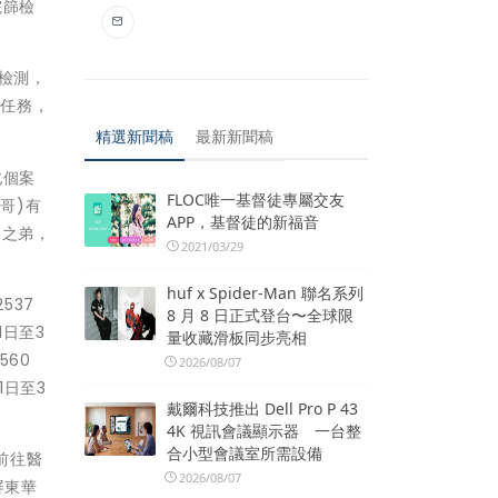
院篩檢
檢測，
趟任務，
精選新聞稿
最新新聞稿
北個案
FLOC唯一基督徒專屬交友
哥)有
APP，基督徒的新福音
」之弟，
2021/03/29
huf x Spider-Man 聯名系列
537
8 月 8 日正式登台〜全球限
1日至3
量收藏滑板同步亮相
560
2026/08/07
1日至3
戴爾科技推出 Dell Pro P 43
4K 視訊會議顯示器 一台整
合小型會議室所需設備
前往醫
2026/08/07
屏東華