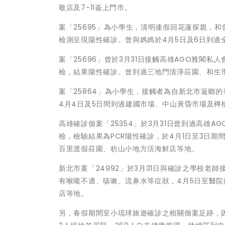
敬店及7-11崙上門市。
案「25695」為小學生，清明連假回花蓮探親，和
檢測呈現陽性確診。曾與媽媽於4月5日及6日到過
案「25696」曾於3月31日接觸高雄AGO雅閣
檢，結果陽性確診。曾到過三地門清淨莊園、和生
案「25864」為小學生，接觸者為自新北市返鄉的
4月4日及5日間到過建國市場、中山黃昏市場及檸
高雄確診個案「25354」於3月31日曾到過高雄
檢，檢驗結果為PCR陽性確診，於4月1日至3日期
百里渡假莊園、枋山小地方活海鮮店等地。
新北市案「24992」於3月31日與確診之學校老
有喉嚨不適、咳嗽、流鼻水等症狀，4月5日至醫
店等地。
另，春假期間至小琉球旅遊確診之相關個案足跡，