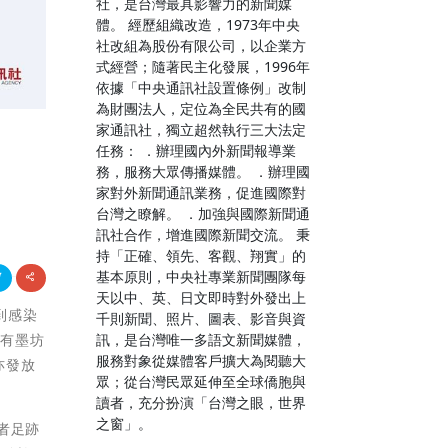
社，是台灣最具影響力的新聞媒
體。 經歷組織改造，1973年中央
社改組為股份有限公司，以企業方
式經營；隨著民主化發展，1996年
依據「中央通訊社設置條例」改制
為財團法人，定位為全民共有的國
家通訊社，獨立超然執行三大法定
任務： ．辦理國內外新聞報導業
務，服務大眾傳播媒體。 ．辦理國
家對外新聞通訊業務，促進國際對
台灣之瞭解。 ．加強與國際新聞通
訊社合作，增進國際新聞交流。 秉
持「正確、領先、客觀、翔實」的
基本原則，中央社專業新聞團隊每
天以中、英、日文即時對外發出上
到感染
千則新聞、照片、圖表、影音與資
訊，是台灣唯一多語文新聞媒體，
鄉有墨坊
服務對象從媒體客戶擴大為閱聽大
亦發放
眾；從台灣民眾延伸至全球僑胞與
讀者，充分扮演「台灣之眼，世界
之窗」。
者足跡