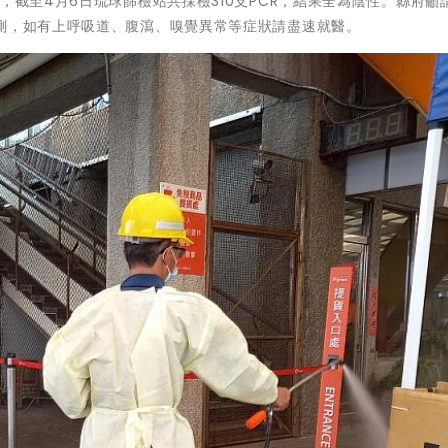
，截至4月6日琉球篩檢站共採檢310支PCR，結果全為陰性。縣府籲
監測，如有上呼吸道、腹瀉、嗅覺異常等症狀請盡速就醫。